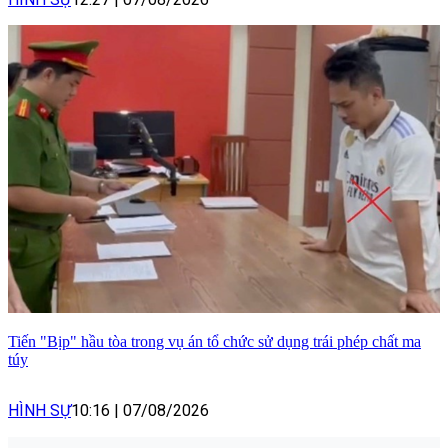
Tiến "Bịp" hầu tòa trong vụ án tổ chức sử dụng trái phép chất ma
túy
HÌNH SỰ
10:16
|
07/08/2026