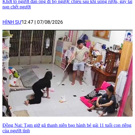
Khởi tố người đàn ông đi bộ ngược chiều sau khi uống rượu, gây tai
nạn chết người
HÌNH SỰ
12:47
|
07/08/2026
Đồng Nai: Tạm giữ gã thanh niên bạo hành bé gái 11 tuổi con riêng
của người tình