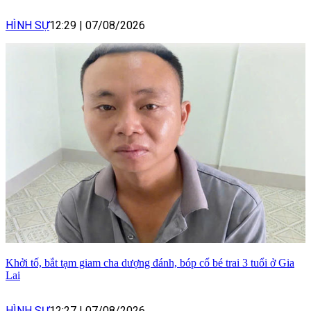
HÌNH SỰ
12:29
|
07/08/2026
Khởi tố, bắt tạm giam cha dượng đánh, bóp cổ bé trai 3 tuổi ở Gia
Lai
HÌNH SỰ
12:27
|
07/08/2026