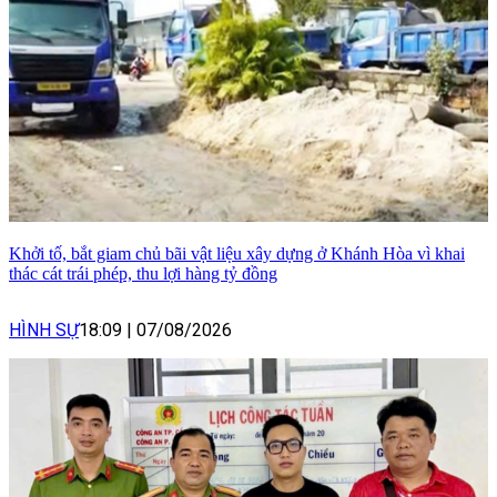
Khởi tố, bắt giam chủ bãi vật liệu xây dựng ở Khánh Hòa vì khai
thác cát trái phép, thu lợi hàng tỷ đồng
HÌNH SỰ
18:09
|
07/08/2026