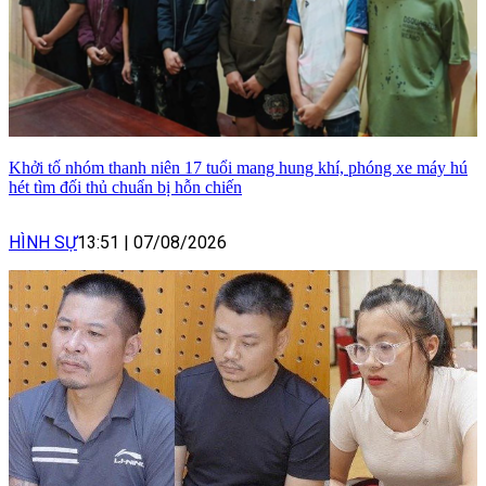
Khởi tố nhóm thanh niên 17 tuổi mang hung khí, phóng xe máy hú
hét tìm đối thủ chuẩn bị hỗn chiến
HÌNH SỰ
13:51
|
07/08/2026