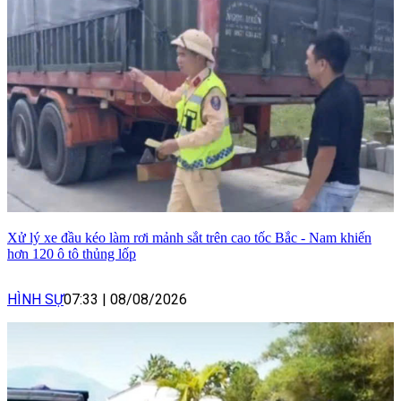
Xử lý xe đầu kéo làm rơi mảnh sắt trên cao tốc Bắc - Nam khiến
hơn 120 ô tô thủng lốp
HÌNH SỰ
07:33
|
08/08/2026