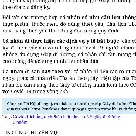
Công an xã/phường/thị trấn trực tiếp gửi Giấy đi đường c
theo địa chỉ đăng ký.
Đối với các trường hợp
cá nhân có nhu cầu lưu thôn
thực phẩm, thuốc men, đồ dùng thiết yếu, Chủ tịch UB
mua hàng thiết yếu theo đúng đối tượng quy định.
Cá nhân đi thực hiện các dịch vụ y tế bắt buộc
(cấp c
kỳ; đi tiêm vắc xin và xét nghiệm Covid-19; người chăm 
Không áp dụng Giấy đi đường, cá nhân chỉ cần mang t
cước công dân/chứng minh thư nhân dân.
Cá nhân đi sân bay theo vé:
cá nhân đi đến các cơ quan
ngoại giao; cá nhân đến Tòa án theo giấy triệu tập của 
nhân chỉ cần mang theo Giấy tờ chứng minh kèm theo C
với Covid-19 trong vòng 72h.
Công an Hà Nội đề nghị, cá nhân sau khi được cấp Giấy đi đường/Thẻ
qua website: https://suckhoe.dancuquocgia.gov.vn trước khi ra đường,
Tags:
Covid-19
chống dịch
Pháp luật plus
Hà Nội
giấy đi đường
6 nhóm
TIN CÙNG CHUYÊN MỤC