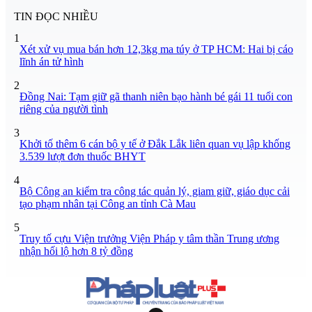
TIN ĐỌC NHIỀU
1
Xét xử vụ mua bán hơn 12,3kg ma túy ở TP HCM: Hai bị cáo
lĩnh án tử hình
2
Đồng Nai: Tạm giữ gã thanh niên bạo hành bé gái 11 tuổi con
riêng của người tình
3
Khởi tố thêm 6 cán bộ y tế ở Đắk Lắk liên quan vụ lập khống
3.539 lượt đơn thuốc BHYT
4
Bộ Công an kiểm tra công tác quản lý, giam giữ, giáo dục cải
tạo phạm nhân tại Công an tỉnh Cà Mau
5
Truy tố cựu Viện trưởng Viện Pháp y tâm thần Trung ương
nhận hối lộ hơn 8 tỷ đồng