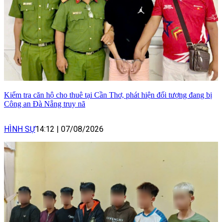
Kiểm tra căn hộ cho thuê tại Cần Thơ, phát hiện đối tượng đang bị
Công an Đà Nẵng truy nã
HÌNH SỰ
14:12
|
07/08/2026