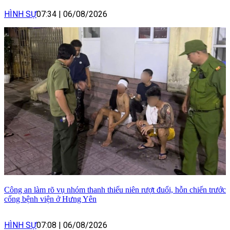
HÌNH SỰ
07:34
|
06/08/2026
Công an làm rõ vụ nhóm thanh thiếu niên rượt đuổi, hỗn chiến trước
cổng bệnh viện ở Hưng Yên
HÌNH SỰ
07:08
|
06/08/2026