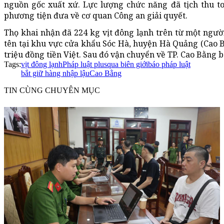
nguồn gốc xuất xứ. Lực lượng chức năng đã tịch thu to
phương tiện đưa về cơ quan Công an giải quyết.
Thọ khai nhận đã 224 kg vịt đông lạnh trên từ một ngư
tên tại khu vực cửa khẩu Sóc Hà, huyện Hà Quảng (Cao B
triệu đồng tiền Việt. Sau đó vận chuyển về TP. Cao Bằng b
Tags:
vịt đông lạnh
Pháp luật plus
qua biên giới
báo pháp luật
bắt giữ hàng nhập lậu
Cao Bằng
TIN CÙNG CHUYÊN MỤC