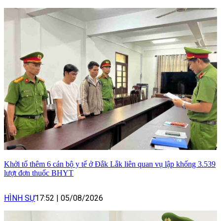
Khởi tố thêm 6 cán bộ y tế ở Đắk Lắk liên quan vụ lập khống 3.539
lượt đơn thuốc BHYT
HÌNH SỰ
17:52
|
05/08/2026