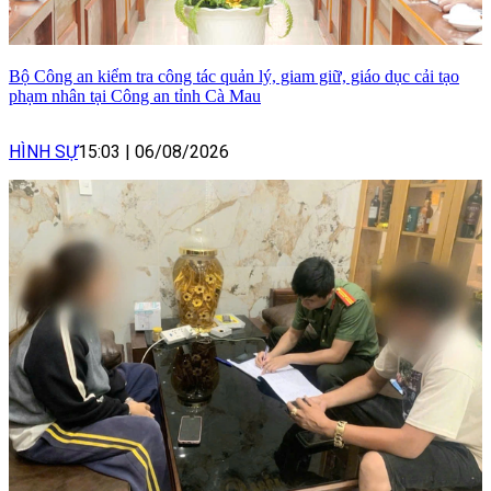
Bộ Công an kiểm tra công tác quản lý, giam giữ, giáo dục cải tạo
phạm nhân tại Công an tỉnh Cà Mau
HÌNH SỰ
15:03
|
06/08/2026