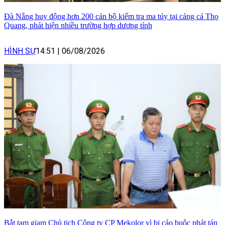
Đà Nẵng huy động hơn 200 cán bộ kiểm tra ma túy tại cảng cá Thọ
Quang, phát hiện nhiều trường hợp dương tính
HÌNH SỰ
14:51
|
06/08/2026
Bắt tạm giam Chủ tịch Công ty CP Mekolor vì bị cáo buộc phát tán