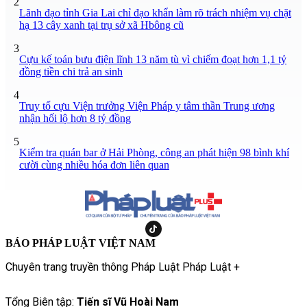
2
Lãnh đạo tỉnh Gia Lai chỉ đạo khẩn làm rõ trách nhiệm vụ chặt
hạ 13 cây xanh tại trụ sở xã Hbông cũ
3
Cựu kế toán bưu điện lĩnh 13 năm tù vì chiếm đoạt hơn 1,1 tỷ
đồng tiền chi trả an sinh
4
Truy tố cựu Viện trưởng Viện Pháp y tâm thần Trung ương
nhận hối lộ hơn 8 tỷ đồng
5
Kiểm tra quán bar ở Hải Phòng, công an phát hiện 98 bình khí
cười cùng nhiều hóa đơn liên quan
BÁO PHÁP LUẬT VIỆT NAM
Chuyên trang truyền thông Pháp Luật Pháp Luật +
Tổng Biên tập:
Tiến sĩ Vũ Hoài Nam