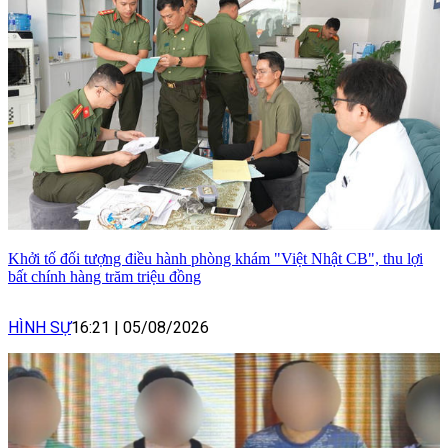
Khởi tố đối tượng điều hành phòng khám "Việt Nhật CB", thu lợi
bất chính hàng trăm triệu đồng
HÌNH SỰ
16:21
|
05/08/2026