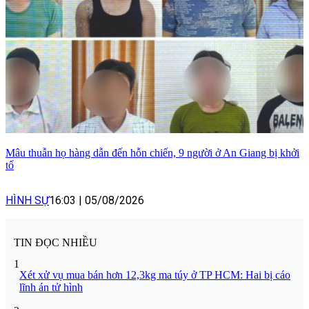
Mâu thuẫn họ hàng dẫn đến hỗn chiến, 9 người ở An Giang bị khởi
tố
HÌNH SỰ
16:03
|
05/08/2026
TIN ĐỌC NHIỀU
1
Xét xử vụ mua bán hơn 12,3kg ma túy ở TP HCM: Hai bị cáo
lĩnh án tử hình