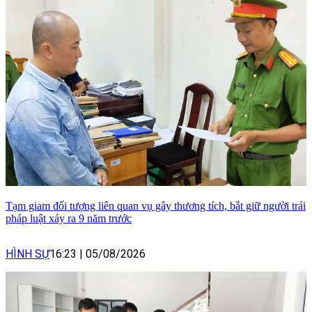
Tạm giam đối tượng liên quan vụ gây thương tích, bắt giữ người trái
pháp luật xảy ra 9 năm trước
HÌNH SỰ
16:23
|
05/08/2026