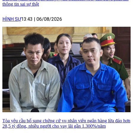
thông tin sai sự thật
HÌNH SỰ
13:43
|
06/08/2026
Tòa yêu cầu bổ sung chứng cứ vụ nhân viên ngân hàng lừa đảo hơn
28,5 tỷ đồng, nhiều người cho vay lãi gần 1.300%/năm