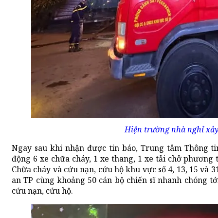
Hiện trường nhà nghỉ xảy
Ngay sau khi nhận được tin báo, Trung tâm Thông ti
động 6 xe chữa cháy, 1 xe thang, 1 xe tải chở phương 
Chữa cháy và cứu nạn, cứu hộ khu vực số 4, 13, 15 và
an TP cùng khoảng 50 cán bộ chiến sĩ nhanh chóng tớ
cứu nạn, cứu hộ.