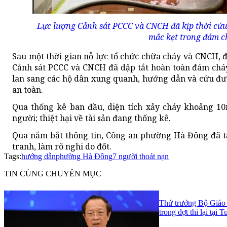
Lực lượng Cảnh sát PCCC và CNCH đã kịp thời cứu
mắc kẹt trong đám c
Sau một thời gian nỗ lực tổ chức chữa cháy và CNCH, đ
Cảnh sát PCCC và CNCH đã dập tắt hoàn toàn đám chá
lan sang các hộ dân xung quanh, hướng dẫn và cứu đư
an toàn.
Qua thống kê ban đầu, diện tích xảy cháy khoảng 10
người; thiệt hại về tài sản đang thống kê.
Qua nắm bắt thông tin, Công an phường Hà Đông đã t
tranh, làm rõ nghi do đốt.
Tags:
hướng dẫn
phường Hà Đông
7 người thoát nạn
TIN CÙNG CHUYÊN MỤC
Thứ trưởng Bộ Giáo 
trong đợt thi lại tại