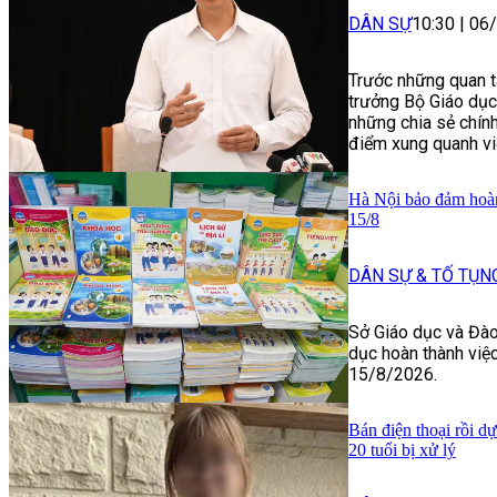
DÂN SỰ
10:30
|
06
Trước những quan t
trưởng Bộ Giáo dụ
những chia sẻ chín
điểm xung quanh vi
Hà Nội bảo đảm hoàn
15/8
DÂN SỰ & TỐ TỤN
Sở Giáo dục và Đào
dục hoàn thành việ
15/8/2026.
Bán điện thoại rồi dự
20 tuổi bị xử lý