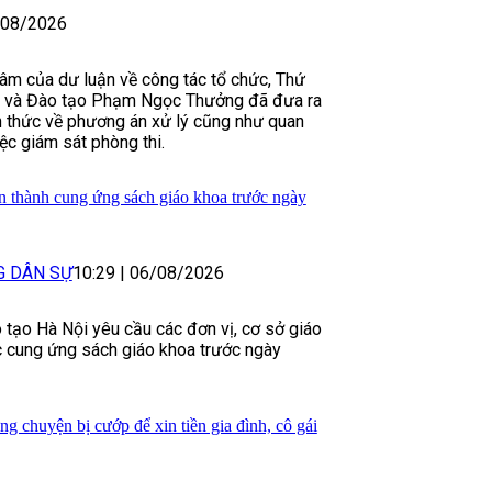
/08/2026
âm của dư luận về công tác tổ chức, Thứ
c và Đào tạo Phạm Ngọc Thưởng đã đưa ra
h thức về phương án xử lý cũng như quan
ệc giám sát phòng thi.
 thành cung ứng sách giáo khoa trước ngày
G DÂN SỰ
10:29
|
06/08/2026
 tạo Hà Nội yêu cầu các đơn vị, cơ sở giáo
c cung ứng sách giáo khoa trước ngày
ng chuyện bị cướp để xin tiền gia đình, cô gái