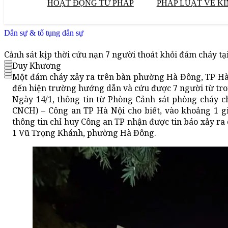
HOẠT ĐỘNG TƯ PHÁP
PHÁP LUẬT VỀ KI
Dân sự & tố tụng dân sự
Cảnh sát kịp thời cứu nạn 7 người thoát khỏi đám cháy t
Duy Khương
Một đám cháy xảy ra trên bàn phường Hà Đông, TP Hà
đến hiện trường hướng dẫn và cứu được 7 người từ tro
Ngày 14/1, thông tin từ Phòng Cảnh sát phòng cháy 
CNCH) – Công an TP Hà Nội cho biết, vào khoảng 1 g
thông tin chỉ huy Công an TP nhận được tin báo xảy ra 
1 Vũ Trọng Khánh, phường Hà Đông.