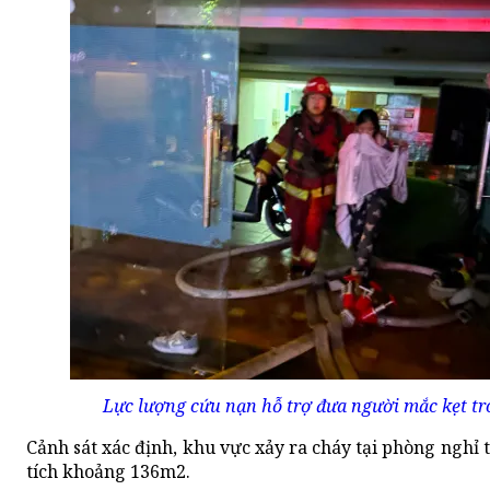
Lực lượng cứu nạn hỗ trợ đưa người mắc kẹt tr
Cảnh sát xác định, khu vực xảy ra cháy tại phòng nghỉ t
tích khoảng 136m2.