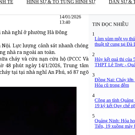
NH TẾ
HÌNH SỰ & TỐ TỤNG HÌNH SỰ
DÂN SỰ & 
14/01/2026
13:40
TIN ĐỌC NHIỀU
ại nhà nghỉ ở phường Hà Đông
1
Lùm xùm một vụ thú 
thuật tử cung tại Đà 
 Nội. Lực lượng cảnh sát nhanh chóng
ng nhà ra ngoài an toàn.
2
chữa cháy và cứu nạn cứu hộ (PCCC Và
Hủy kết quả thi của 5
THPT Lê Trực - Quả
iờ 48 phút ngày 14/1/2026, Trung tâm
cháy tại tại nhà nghỉ An Phú, số 87 ngõ
3
Đồng Nai: Cháy lớn 
Hòa cũ trong đêm
4
Công an tỉnh Quảng
19 ký kết Quy chế p
5
Quảng Ninh: Hỏa hoạ
Tiến, 19 xuồng máy bị