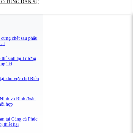
TỐ TỤNG DÂN SỰ
cưng chết sau phẫu
Lạt
 thí sinh tại Trường
ng Trị
tại khu vực chợ Biên
 Ninh và Binh đoàn
hối hợp
n tại Cảng cá Phúc
 thiệt hại