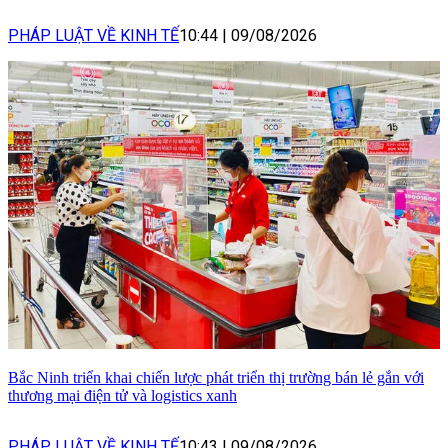
PHÁP LUẬT VỀ KINH TẾ
10:44
|
09/08/2026
Bắc Ninh triển khai chiến lược phát triển thị trường bán lẻ gắn với
thương mại điện tử và logistics xanh
PHÁP LUẬT VỀ KINH TẾ
10:43
|
09/08/2026