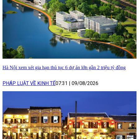
Hà Nội xem xét gia hạn thủ tục 6 dự án lớn gần 2 triệu tỷ đồng
PHÁP LUẬT VỀ KINH TẾ
07:31
|
09/08/2026