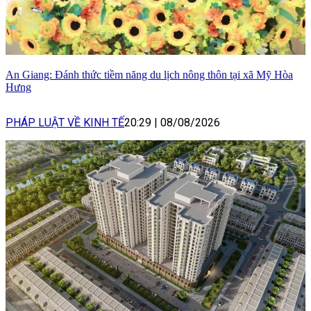
An Giang: Đánh thức tiềm năng du lịch nông thôn tại xã Mỹ Hòa
Hưng
PHÁP LUẬT VỀ KINH TẾ
20:29
|
08/08/2026