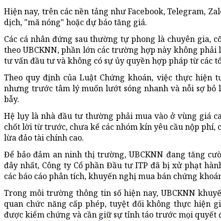
Hiện nay, trên các nền tảng như Facebook, Telegram, Zalo
dịch, "mã nóng" hoặc dự báo tăng giá.
Các cá nhân đứng sau thường tự phong là chuyên gia, cố 
theo UBCKNN, phần lớn các trường hợp này không phải là
tư vấn đầu tư và không có sự ủy quyền hợp pháp từ các 
Theo quy định của Luật Chứng khoán, việc thực hiện t
nhưng trước tâm lý muốn lướt sóng nhanh và nỗi sợ bỏ l
bẫy.
Hệ lụy là nhà đầu tư thường phải mua vào ở vùng giá ca
chốt lời từ trước, chưa kể các nhóm kín yêu cầu nộp phí,
lừa đảo tài chính cao.
Để bảo đảm an ninh thị trường, UBCKNN đang tăng cườn
đây nhất, Công ty Cổ phần Đầu tư ITP đã bị xử phạt hàn
các báo cáo phân tích, khuyến nghị mua bán chứng khoán
Trong môi trường thông tin số hiện nay, UBCKNN khuyến
quan chức năng cấp phép, tuyệt đối không thực hiện g
được kiểm chứng và cần giữ sự tỉnh táo trước mọi quyết 