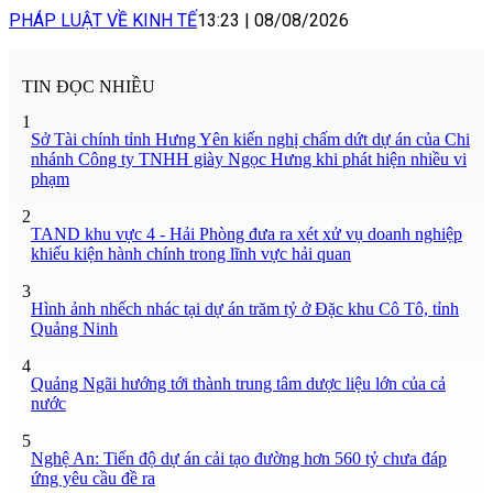
PHÁP LUẬT VỀ KINH TẾ
13:23
|
08/08/2026
TIN ĐỌC NHIỀU
1
Sở Tài chính tỉnh Hưng Yên kiến nghị chấm dứt dự án của Chi
nhánh Công ty TNHH giày Ngọc Hưng khi phát hiện nhiều vi
phạm
2
TAND khu vực 4 - Hải Phòng đưa ra xét xử vụ doanh nghiệp
khiếu kiện hành chính trong lĩnh vực hải quan
3
Hình ảnh nhếch nhác tại dự án trăm tỷ ở Đặc khu Cô Tô, tỉnh
Quảng Ninh
4
Quảng Ngãi hướng tới thành trung tâm dược liệu lớn của cả
nước
5
Nghệ An: Tiến độ dự án cải tạo đường hơn 560 tỷ chưa đáp
ứng yêu cầu đề ra