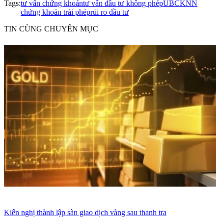
Tags:
tư vấn chứng khoán
tư vấn đầu tư không phép
UBCKNN
chứng khoán trái phép
rủi ro đầu tư
TIN CÙNG CHUYÊN MỤC
Kiến nghị thành lập sàn giao dịch vàng sau thanh tra