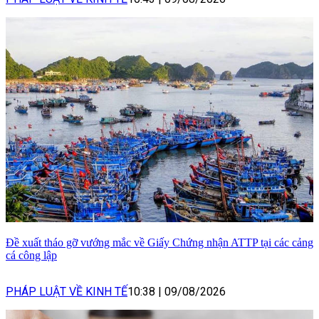
Đề xuất tháo gỡ vướng mắc về Giấy Chứng nhận ATTP tại các cảng
cá công lập
PHÁP LUẬT VỀ KINH TẾ
10:38
|
09/08/2026