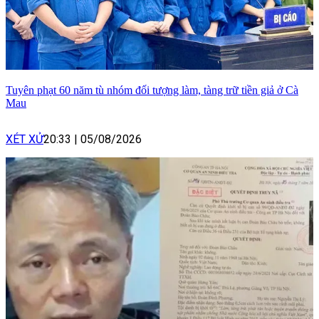
Tuyên phạt 60 năm tù nhóm đối tượng làm, tàng trữ tiền giả ở Cà
Mau
XÉT XỬ
20:33
|
05/08/2026