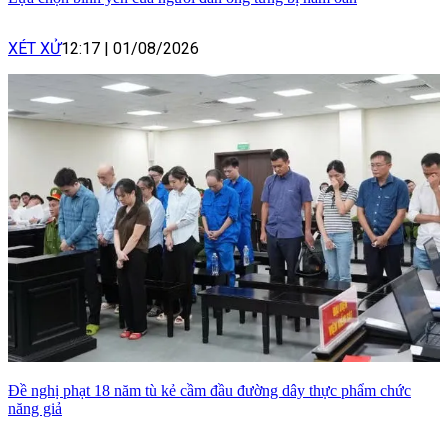
XÉT XỬ
12:17
|
01/08/2026
Đề nghị phạt 18 năm tù kẻ cầm đầu đường dây thực phẩm chức
năng giả