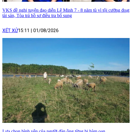
VKS đề nghị tuyên đạo diễn Lê Minh 7 - 8 năm tù vì tội cưỡng đoạt
tài sản, Tòa trả hồ sơ điều tra bổ sung
XÉT XỬ
15:11
|
01/08/2026
Lựa chọn bình yên của người đàn ông từng bị hàm oan