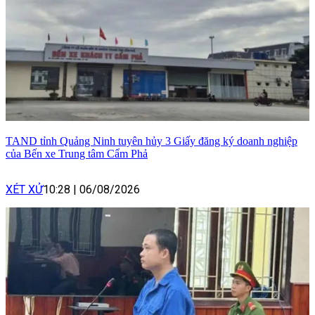
TAND tỉnh Quảng Ninh tuyên hủy 3 Giấy đăng ký doanh nghiệp
của Bến xe Trung tâm Cẩm Phả
XÉT XỬ
10:28
|
06/08/2026