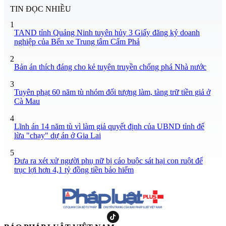
TIN ĐỌC NHIỀU
1
TAND tỉnh Quảng Ninh tuyên hủy 3 Giấy đăng ký doanh
nghiệp của Bến xe Trung tâm Cẩm Phả
2
Bản án thích đáng cho kẻ tuyên truyền chống phá Nhà nước
3
Tuyên phạt 60 năm tù nhóm đối tượng làm, tàng trữ tiền giả ở
Cà Mau
4
Lĩnh án 14 năm tù vì làm giả quyết định của UBND tỉnh để
lừa "chạy" dự án ở Gia Lai
5
Đưa ra xét xử người phụ nữ bị cáo buộc sát hại con ruột để
trục lợi hơn 4,1 tỷ đồng tiền bảo hiểm