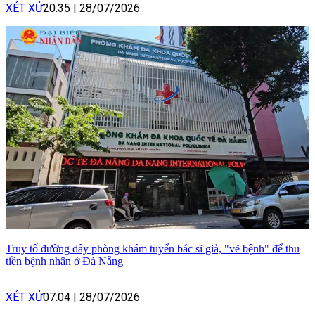
XÉT XỬ
20:35
|
28/07/2026
Truy tố đường dây phòng khám tuyển bác sĩ giả, "vẽ bệnh" để thu
tiền bệnh nhân ở Đà Nẵng
XÉT XỬ
07:04
|
28/07/2026