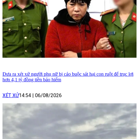
Đưa ra xét xử người phụ nữ bị cáo buộc sát hại con ruột để trục lợi
hơn 4,1 tỷ đồng tiền bảo hiểm
XÉT XỬ
14:54
|
06/08/2026