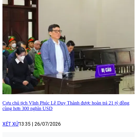
Cựu chủ tịch Vĩnh Phúc Lê Duy Thành được hoàn trả 21 tỷ đồng
cùng hơn 300 nghìn USD
XÉT XỬ
13:35
|
26/07/2026