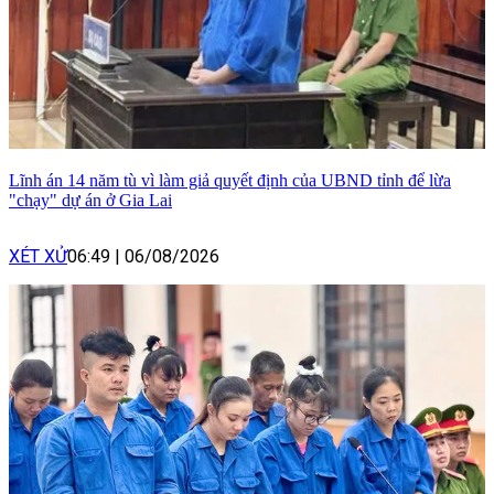
Lĩnh án 14 năm tù vì làm giả quyết định của UBND tỉnh để lừa
"chạy" dự án ở Gia Lai
XÉT XỬ
06:49
|
06/08/2026