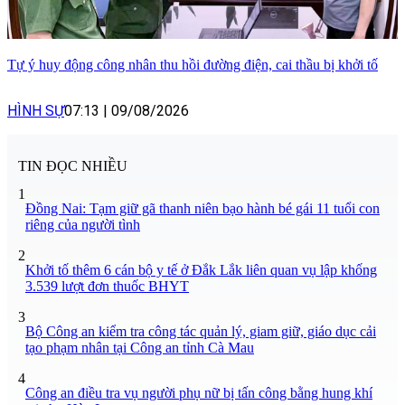
Tự ý huy động công nhân thu hồi đường điện, cai thầu bị khởi tố
HÌNH SỰ
07:13
|
09/08/2026
TIN ĐỌC NHIỀU
1
Đồng Nai: Tạm giữ gã thanh niên bạo hành bé gái 11 tuổi con
riêng của người tình
2
Khởi tố thêm 6 cán bộ y tế ở Đắk Lắk liên quan vụ lập khống
3.539 lượt đơn thuốc BHYT
3
Bộ Công an kiểm tra công tác quản lý, giam giữ, giáo dục cải
tạo phạm nhân tại Công an tỉnh Cà Mau
4
Công an điều tra vụ người phụ nữ bị tấn công bằng hung khí