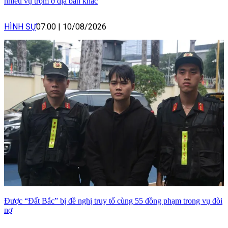
nhiều vụ trộm ở địa bàn khác
HÌNH SỰ
07:00
|
10/08/2026
Được “Đất Bắc” bị đề nghị truy tố cùng 55 đồng phạm trong vụ đòi
nợ