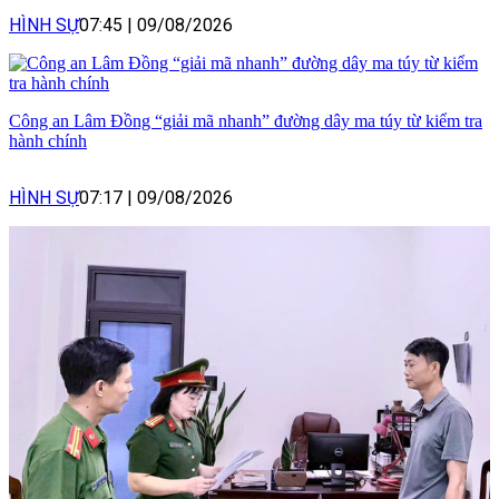
HÌNH SỰ
07:45
|
09/08/2026
Công an Lâm Đồng “giải mã nhanh” đường dây ma túy từ kiểm tra
hành chính
HÌNH SỰ
07:17
|
09/08/2026