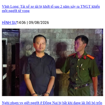
Vĩnh Long: Tài xế xe tải bị khởi tố sau 2 năm xảy ra TNGT khiến
một người tử vong
HÌNH SỰ
14:06
|
09/08/2026
Nghi phạm vụ giết người ở Đồng Nai bị bắt khi đang lái ôtô bỏ trốn