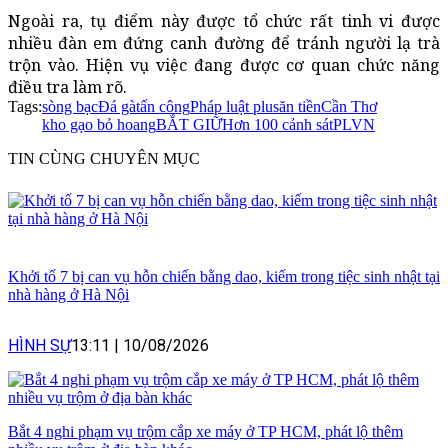
Ngoài ra, tụ điểm này được tổ chức rất tinh vi được
nhiều đàn em đứng canh đường để tránh người lạ trà
trộn vào. Hiện vụ việc đang được cơ quan chức năng
điều tra làm rõ.
Tags:
sòng bạc
Đá gà
tấn công
Pháp luật plus
ăn tiền
Cần Thơ
kho gạo bỏ hoang
BẮT GIỮ
Hơn 100 cảnh sát
PLVN
TIN CÙNG CHUYÊN MỤC
Khởi tố 7 bị can vụ hỗn chiến bằng dao, kiếm trong tiệc sinh nhật tại
nhà hàng ở Hà Nội
HÌNH SỰ
13:11
|
10/08/2026
Bắt 4 nghi phạm vụ trộm cắp xe máy ở TP HCM, phát lộ thêm