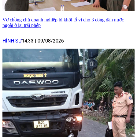
Vợ chồng chủ doanh nghiệp bị khởi tố vì cho 3 công dân nước
ngoài ở lại trái phép
HÌNH SỰ
14:33
|
09/08/2026