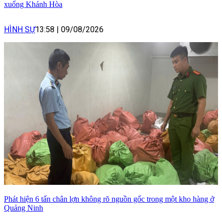
xuống Khánh Hòa
HÌNH SỰ
13:58
|
09/08/2026
Phát hiện 6 tấn chân lợn không rõ nguồn gốc trong một kho hàng ở
Quảng Ninh