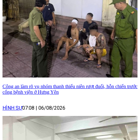
Công an làm rõ vụ nhóm thanh thiếu niên rượt đuổi, hỗn chiến trước
cổng bệnh viện ở Hưng Yên
HÌNH SỰ
07:08
|
06/08/2026