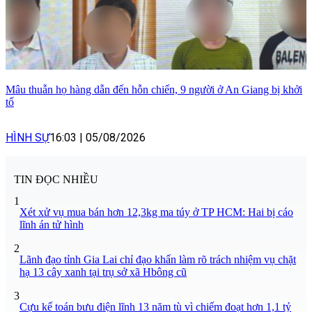
Mâu thuẫn họ hàng dẫn đến hỗn chiến, 9 người ở An Giang bị khởi
tố
HÌNH SỰ
16:03
|
05/08/2026
TIN ĐỌC NHIỀU
1
Xét xử vụ mua bán hơn 12,3kg ma túy ở TP HCM: Hai bị cáo
lĩnh án tử hình
2
Lãnh đạo tỉnh Gia Lai chỉ đạo khẩn làm rõ trách nhiệm vụ chặt
hạ 13 cây xanh tại trụ sở xã Hbông cũ
3
Cựu kế toán bưu điện lĩnh 13 năm tù vì chiếm đoạt hơn 1,1 tỷ