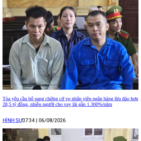
Tòa yêu cầu bổ sung chứng cứ vụ nhân viên ngân hàng lừa đảo hơn
28,5 tỷ đồng, nhiều người cho vay lãi gần 1.300%/năm
HÌNH SỰ
07:34
|
06/08/2026