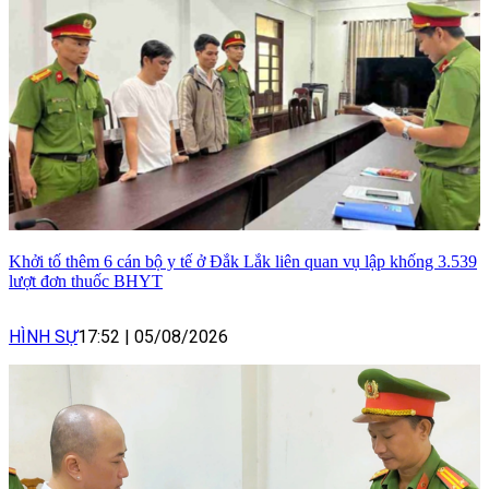
Khởi tố thêm 6 cán bộ y tế ở Đắk Lắk liên quan vụ lập khống 3.539
lượt đơn thuốc BHYT
HÌNH SỰ
17:52
|
05/08/2026