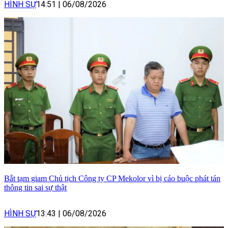
HÌNH SỰ
14:51
|
06/08/2026
Bắt tạm giam Chủ tịch Công ty CP Mekolor vì bị cáo buộc phát tán
thông tin sai sự thật
HÌNH SỰ
13:43
|
06/08/2026