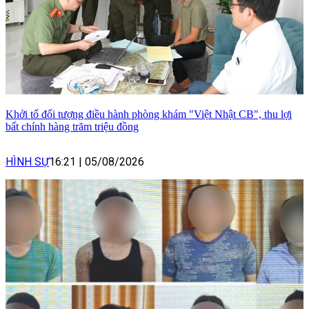
Khởi tố đối tượng điều hành phòng khám "Việt Nhật CB", thu lợi
bất chính hàng trăm triệu đồng
HÌNH SỰ
16:21
|
05/08/2026