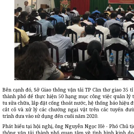
Bên cạnh đó, Sở Giao thông vận tải TP Cần thơ giao 35 t
thành phố để thực hiện 50 hạng mục công việc quản lý
tu sửa chữa, lắp đặt cống thoát nước, hệ thống báo hiệu 
cắt cỏ và xử lý các chướng ngại vật trên các tuyến đ
trình đưa vào sử dụng đến cuối năm 2020.
Phát biểu tại hội nghị, ông Nguyễn Ngọc Hè - Phó Chủ t
thông vận tải thành phố quan tâm về tình hình kinh do