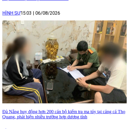
HÌNH SỰ
15:03
|
06/08/2026
Đà Nẵng huy động hơn 200 cán bộ kiểm tra ma túy tại cảng cá Thọ
Quang, phát hiện nhiều trường hợp dương tính