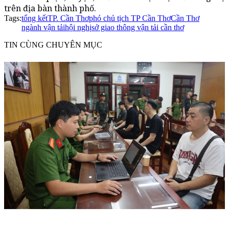
trên địa bàn thành phố.
Tags:
tổng kết
TP. Cần Thơ
phó chủ tịch TP Cần Thơ
Cần Thơ
ngành vận tải
hội nghị
sở giao thông vận tải cần thơ
TIN CÙNG CHUYÊN MỤC