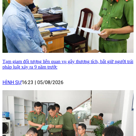
Tạm giam đối tượng liên quan vụ gây thương tích, bắt giữ người trái
pháp luật xảy ra 9 năm trước
HÌNH SỰ
16:23
|
05/08/2026