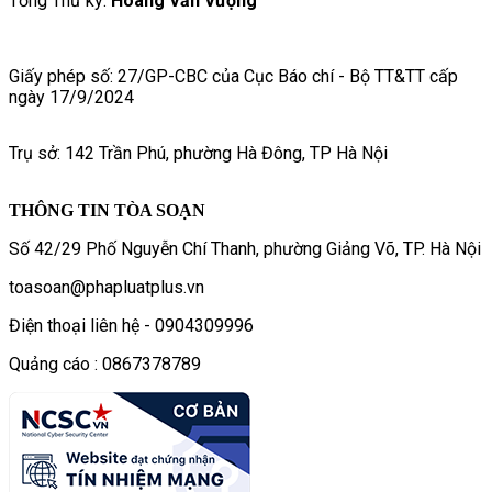
Tổng Thư ký:
Hoàng Văn Vượng
Giấy phép số: 27/GP-CBC của Cục Báo chí - Bộ TT&TT cấp
ngày 17/9/2024
Trụ sở: 142 Trần Phú, phường Hà Đông, TP Hà Nội
THÔNG TIN TÒA SOẠN
Số 42/29 Phố Nguyễn Chí Thanh, phường Giảng Võ, TP. Hà Nội
toasoan@phapluatplus.vn
Điện thoại liên hệ - 0904309996
Quảng cáo : 0867378789