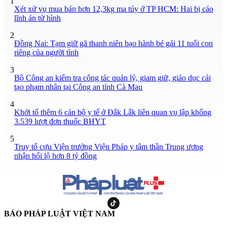
1
Xét xử vụ mua bán hơn 12,3kg ma túy ở TP HCM: Hai bị cáo
lĩnh án tử hình
2
Đồng Nai: Tạm giữ gã thanh niên bạo hành bé gái 11 tuổi con
riêng của người tình
3
Bộ Công an kiểm tra công tác quản lý, giam giữ, giáo dục cải
tạo phạm nhân tại Công an tỉnh Cà Mau
4
Khởi tố thêm 6 cán bộ y tế ở Đắk Lắk liên quan vụ lập khống
3.539 lượt đơn thuốc BHYT
5
Truy tố cựu Viện trưởng Viện Pháp y tâm thần Trung ương
nhận hối lộ hơn 8 tỷ đồng
BÁO PHÁP LUẬT VIỆT NAM