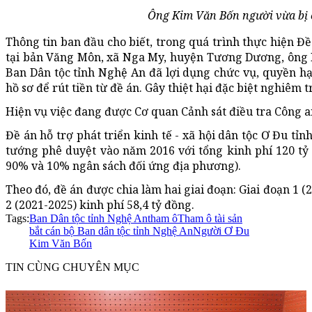
Ông Kim Văn Bốn người vừa bị c
Thông tin ban đầu cho biết, trong quá trình thực hiện Đề
tại bản Văng Môn, xã Nga My, huyện Tương Dương, ông K
Ban Dân tộc tỉnh Nghệ An đã lợi dụng chức vụ, quyền hạ
hồ sơ để rút tiền từ đề án. Gây thiệt hại đặc biệt nghiêm 
Hiện vụ việc đang được Cơ quan Cảnh sát điều tra Công an
Đề án hỗ trợ phát triển kinh tế - xã hội dân tộc Ơ Đu tỉ
tướng phê duyệt vào năm 2016 với tổng kinh phí 120 tỷ
90% và 10% ngân sách đối ứng địa phương).
Theo đó, đề án được chia làm hai giai đoạn: Giai đoạn 1 (
2 (2021-2025) kinh phí 58,4 tỷ đồng.
Tags:
Ban Dân tộc tỉnh Nghệ An
tham ô
Tham ô tài sản
bắt cán bộ Ban dân tộc tỉnh Nghệ An
Người Ơ Đu
Kim Văn Bốn
TIN CÙNG CHUYÊN MỤC