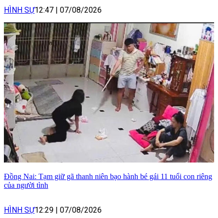
HÌNH SỰ
12:47
|
07/08/2026
Đồng Nai: Tạm giữ gã thanh niên bạo hành bé gái 11 tuổi con riêng
của người tình
HÌNH SỰ
12:29
|
07/08/2026