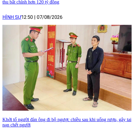
thu bất chính hơn 120 tỷ đồng
HÌNH SỰ
12:50
|
07/08/2026
Khởi tố người đàn ông đi bộ ngược chiều sau khi uống rượu, gây tai
nạn chết người