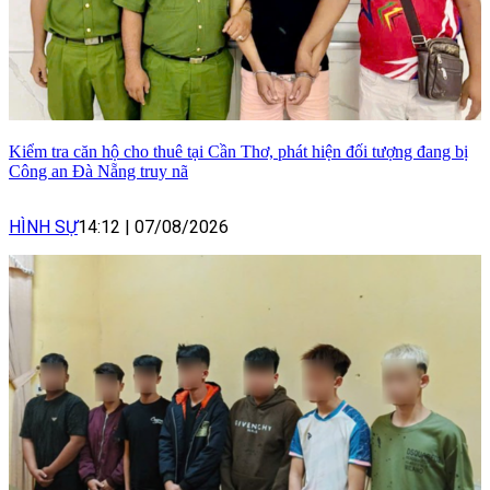
Kiểm tra căn hộ cho thuê tại Cần Thơ, phát hiện đối tượng đang bị
Công an Đà Nẵng truy nã
HÌNH SỰ
14:12
|
07/08/2026