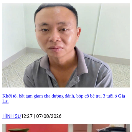
Khởi tố, bắt tạm giam cha dượng đánh, bóp cổ bé trai 3 tuổi ở Gia
Lai
HÌNH SỰ
12:27
|
07/08/2026