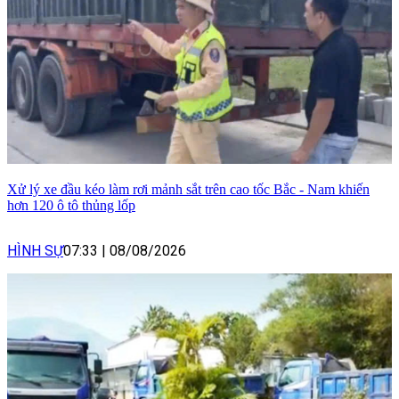
Xử lý xe đầu kéo làm rơi mảnh sắt trên cao tốc Bắc - Nam khiến
hơn 120 ô tô thủng lốp
HÌNH SỰ
07:33
|
08/08/2026