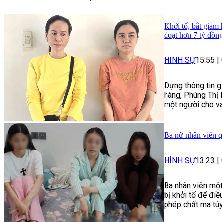
Khởi tố, bắt giam
đoạt hơn 7 tỷ đồn
HÌNH SỰ
15:55
|
Dựng thông tin g
hàng, Phùng Thị 
một người cho va
Ba nữ nhân viên q
HÌNH SỰ
13:23
|
Ba nhân viên một
bị khởi tố để điề
phép chất ma túy