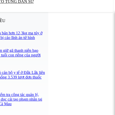
TỐ TỤNG DÂN SỰ
IỀU
 bán hơn 12,3kg ma túy ở
ị cáo lĩnh án tử hình
 giữ gã thanh niên bạo
 tuổi con riêng của người
 cán bộ y tế ở Đắk Lắk liên
hống 3.539 lượt đơn thuốc
ểm tra công tác quản lý,
 dục cải tạo phạm nhân tại
 Cà Mau