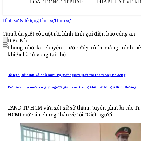
HOẠT ĐỘNG TƯ PHÁP
PHÁP LUẬT VỀ KI
Hình sự & tố tụng hình sự
Hình sự
Cầm búa giết cô ruột rồi bình tĩnh gọi điện báo công an
Diệu Nhi
Phong nhớ lại chuyện trước đây cô la mắng mình nê
khiến bà tử vong tại chỗ.
Đề nghị tử hình kẻ chủ mưu vụ giết người giấu thi thể trong bê-tông
Tử hình chủ mưu vụ giết người giấu xác trong khối bê tông ở Bình Dương
TAND TP HCM vừa xét xử sở thẩm, tuyên phạt bị cáo T
HCM) mức án chung thân về tội "Giết người".