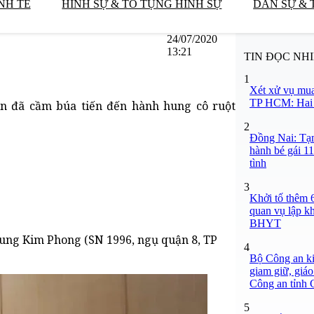
NH TẾ
HÌNH SỰ & TỐ TỤNG HÌNH SỰ
DÂN SỰ & 
24/07/2020
13:21
TIN ĐỌC NH
1
Xét xử vụ mua
TP HCM: Hai b
n đã cầm búa tiến đến hành hung cô ruột
2
Đồng Nai: Tạm
hành bé gái 11
tình
3
Khởi tố thêm 6
quan vụ lập k
BHYT
rung Kim Phong (SN 1996, ngụ quận 8, TP
4
Bộ Công an ki
giam giữ, giáo
Công an tỉnh
5