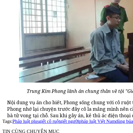
Trung Kim Phong lãnh án chung thân về tội "Giế
Nội dung vụ án cho biết, Phong sống chung với cô ruột 
Phong nhớ lại chuyện trước đây cô la mắng mình nên c
bà tử vong tại chỗ. Sau khi gây án, kẻ thủ ác điện thoạ
Tags:
Pháp luật plus
giết cô ruột
giết người
pháp luật Việt Nam
dùng búa 
TIN CÙNG CHUYÊN MỤC