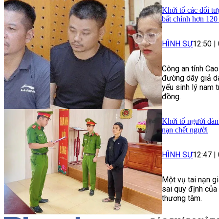
Khởi tố các đối tư
bất chính hơn 120
HÌNH SỰ
12:50
|
Công an tỉnh Cao
đường dây giả da
yếu sinh lý nam t
đồng.
Khởi tố người đàn
nạn chết người
HÌNH SỰ
12:47
|
Một vụ tai nạn g
sai quy định của
thương tâm.