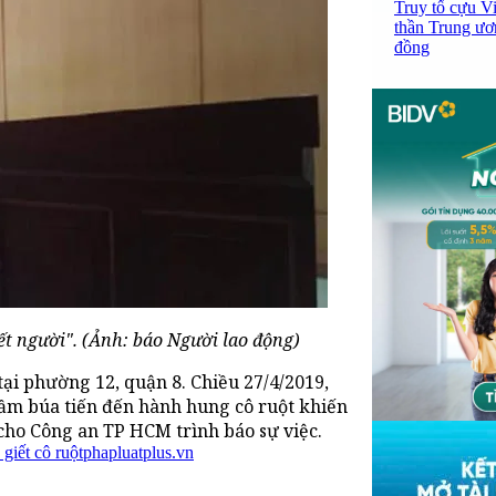
Truy tố cựu V
thần Trung ươ
đồng
t người". (Ảnh: báo Người lao động)
tại phường 12, quận 8. Chiều 27/4/2019,
ầm búa tiến đến hành hung cô ruột khiến
i cho Công an TP HCM trình báo sự việc.
giết cô ruột
phapluatplus.vn