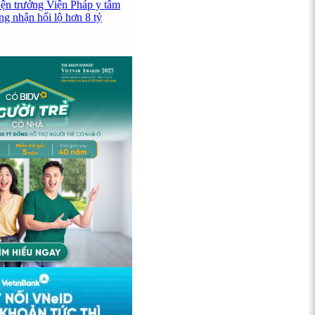
iện trưởng Viện Pháp y tâm
ng nhận hối lộ hơn 8 tỷ