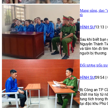
Mang súng, dao "đ
tù
HÌNH SỰ
13:13
|
Sau khi biết bạn
Nguyễn Thành Tiế
và tấm tôn đi tì
người bị thương.
Đối tượng trốn tru
HÌNH SỰ
09:54
|
Bị Công an TP Cầ
chất ma túy từ n
tung tích trong t
tại đặc khu Phú 