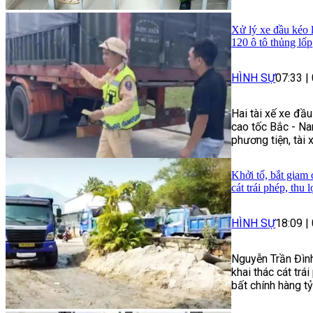
Xử lý xe đầu kéo 
120 ô tô thủng lốp
HÌNH SỰ
07:33
|
Hai tài xế xe đầ
cao tốc Bắc - Na
phương tiện, tài 
Khởi tố, bắt giam
cát trái phép, thu 
HÌNH SỰ
18:09
|
Nguyễn Trần Đình
khai thác cát trái
bất chính hàng t