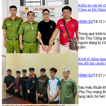
Kiểm tra căn hộ ch
Công an Đà Nẵng 
HÌNH SỰ
14:12
|
Trong quá trình 
Cần Thơ, Công an
người đang bị Cô
cấm.
Khởi tố nhóm than
tìm đối thủ chuẩn 
HÌNH SỰ
13:51
|
Sau mâu thuẫn kh
Phú Thọ mang the
lạng lách, hò hé