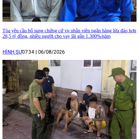
Tòa yêu cầu bổ sung chứng cứ vụ nhân viên ngân hàng lừa đảo hơn
28,5 tỷ đồng, nhiều người cho vay lãi gần 1.300%/năm
HÌNH SỰ
07:34
|
06/08/2026