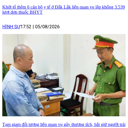
Khởi tố thêm 6 cán bộ y tế ở Đắk Lắk liên quan vụ lập khống 3.539
lượt đơn thuốc BHYT
HÌNH SỰ
17:52
|
05/08/2026
Tạm giam đối tượng liên quan vụ gây thương tích, bắt giữ người trái