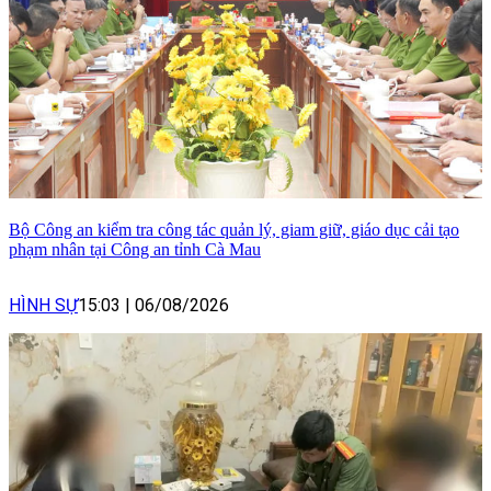
Bộ Công an kiểm tra công tác quản lý, giam giữ, giáo dục cải tạo
phạm nhân tại Công an tỉnh Cà Mau
HÌNH SỰ
15:03
|
06/08/2026