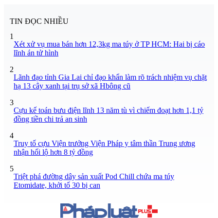
TIN ĐỌC NHIỀU
1
Xét xử vụ mua bán hơn 12,3kg ma túy ở TP HCM: Hai bị cáo
lĩnh án tử hình
2
Lãnh đạo tỉnh Gia Lai chỉ đạo khẩn làm rõ trách nhiệm vụ chặt
hạ 13 cây xanh tại trụ sở xã Hbông cũ
3
Cựu kế toán bưu điện lĩnh 13 năm tù vì chiếm đoạt hơn 1,1 tỷ
đồng tiền chi trả an sinh
4
Truy tố cựu Viện trưởng Viện Pháp y tâm thần Trung ương
nhận hối lộ hơn 8 tỷ đồng
5
Triệt phá đường dây sản xuất Pod Chill chứa ma túy
Etomidate, khởi tố 30 bị can