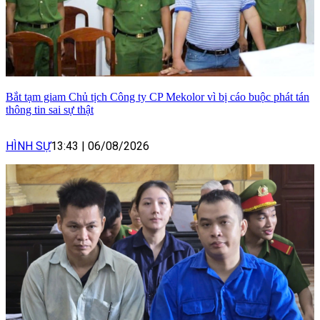
Bắt tạm giam Chủ tịch Công ty CP Mekolor vì bị cáo buộc phát tán
thông tin sai sự thật
HÌNH SỰ
13:43
|
06/08/2026