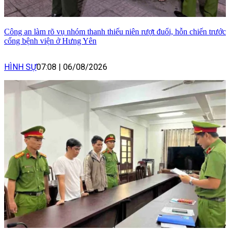
Công an làm rõ vụ nhóm thanh thiếu niên rượt đuổi, hỗn chiến trước
cổng bệnh viện ở Hưng Yên
HÌNH SỰ
07:08
|
06/08/2026