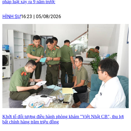
pháp luật xảy ra 9 năm trước
HÌNH SỰ
16:23
|
05/08/2026
Khởi tố đối tượng điều hành phòng khám "Việt Nhật CB", thu lợi
bất chính hàng trăm triệu đồng