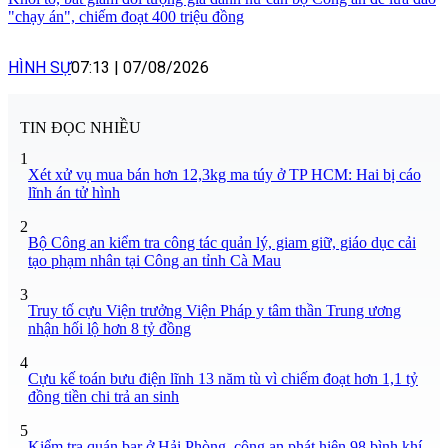
"chạy án", chiếm đoạt 400 triệu đồng
HÌNH SỰ
07:13
|
07/08/2026
TIN ĐỌC NHIỀU
1
Xét xử vụ mua bán hơn 12,3kg ma túy ở TP HCM: Hai bị cáo
lĩnh án tử hình
2
Bộ Công an kiểm tra công tác quản lý, giam giữ, giáo dục cải
tạo phạm nhân tại Công an tỉnh Cà Mau
3
Truy tố cựu Viện trưởng Viện Pháp y tâm thần Trung ương
nhận hối lộ hơn 8 tỷ đồng
4
Cựu kế toán bưu điện lĩnh 13 năm tù vì chiếm đoạt hơn 1,1 tỷ
đồng tiền chi trả an sinh
5
Kiểm tra quán bar ở Hải Phòng, công an phát hiện 98 bình khí