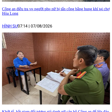
Công an điều tra vụ người phụ nữ bị tấn công bằng hung khí tại chợ
Hòa Long
HÌNH SỰ
07:14
|
07/08/2026
Khởi tố, bắt giam đối tượng giả danh nữ cán bộ Công an để lừa đảo