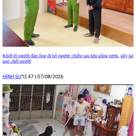
Khởi tố người đàn ông đi bộ ngược chiều sau khi uống rượu, gây tai
nạn chết người
HÌNH SỰ
12:47
|
07/08/2026