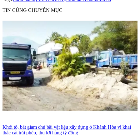
TIN CÙNG CHUYÊN MỤC
Khởi tố, bắt giam chủ bãi vật liệu xây dựng ở Khánh Hòa vì khai
thác cát trái phép, thu lợi hàng tỷ đồng