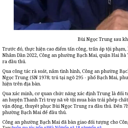
Bùi Ngọc Trung sau khi
Trước đó, thực hiện cao điểm tấn công, trấn áp tội phạm,
Nhâm Dần 2022, Công an phường Bạch Mai, quận Hai Bà T
ra đầu thú.
Qua công tác rà soát, nắm tình hình, Công an phường Bạc
Ngọc Trung (SN 1978; trú tại ngõ 295 - phố Bạch Mai, ph
hiện trên địa bàn.
Qua xác minh, cơ quan chức năng xác định Trung là đối t
an huyện Thanh Trì truy nã về tội mua bán trái phép ch
vận động, thuyết phục Bùi Ngọc Trung ra đầu thú. Đến 7
phường Bạch Mai để đầu thú.
Công an phường Bạch Mai đã bàn giao đối tượng cho Công 
Tags:
buôn ma túy trốn nã
Hà Nội
trốn nã 18 năm
trốn nã