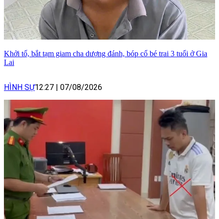
Khởi tố, bắt tạm giam cha dượng đánh, bóp cổ bé trai 3 tuổi ở Gia
Lai
HÌNH SỰ
12:27
|
07/08/2026