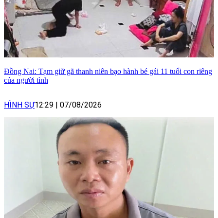
Đồng Nai: Tạm giữ gã thanh niên bạo hành bé gái 11 tuổi con riêng
của người tình
HÌNH SỰ
12:29
|
07/08/2026