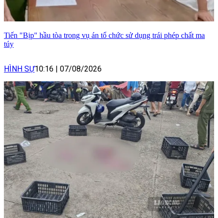
Tiến "Bịp" hầu tòa trong vụ án tổ chức sử dụng trái phép chất ma
túy
HÌNH SỰ
10:16
|
07/08/2026