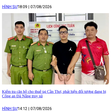
HÌNH SỰ
18:09
|
07/08/2026
Kiểm tra căn hộ cho thuê tại Cần Thơ, phát hiện đối tượng đang bị
Công an Đà Nẵng truy nã
HÌNH SỰ
14:12
|
07/08/2026