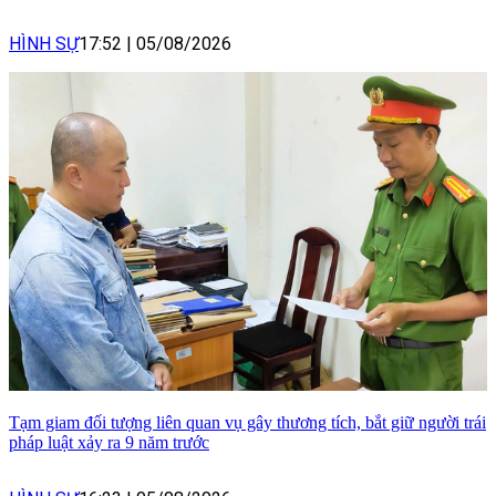
HÌNH SỰ
17:52
|
05/08/2026
Tạm giam đối tượng liên quan vụ gây thương tích, bắt giữ người trái
pháp luật xảy ra 9 năm trước