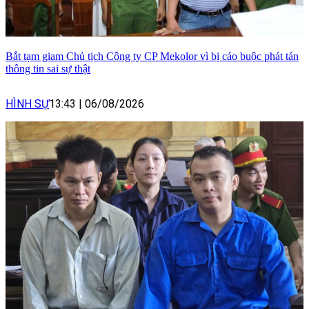
Bắt tạm giam Chủ tịch Công ty CP Mekolor vì bị cáo buộc phát tán
thông tin sai sự thật
HÌNH SỰ
13:43
|
06/08/2026