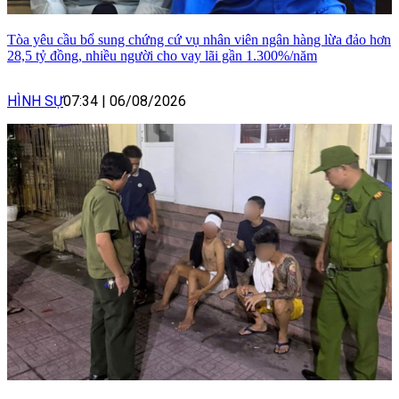
Tòa yêu cầu bổ sung chứng cứ vụ nhân viên ngân hàng lừa đảo hơn
28,5 tỷ đồng, nhiều người cho vay lãi gần 1.300%/năm
HÌNH SỰ
07:34
|
06/08/2026