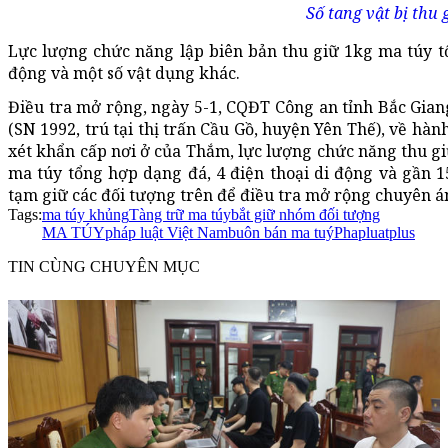
Số tang vật bị thu 
Lực lượng chức năng lập biên bản thu giữ 1kg ma túy tổn
động và một số vật dụng khác.
Điều tra mở rộng, ngày 5-1, CQĐT Công an tỉnh Bắc Gia
(SN 1992, trú tại thị trấn Cầu Gồ, huyện Yên Thế), về hà
xét khẩn cấp nơi ở của Thắm, lực lượng chức năng thu gi
ma túy tổng hợp dạng đá, 4 điện thoại di động và gần 1
tạm giữ các đối tượng trên để điều tra mở rộng chuyên á
Tags:
ma túy khủng
Tàng trữ ma túy
bắt giữ nhóm đối tượng
MA TÚY
pháp luật Việt Nam
buôn bán ma tuý
Phapluatplus
TIN CÙNG CHUYÊN MỤC