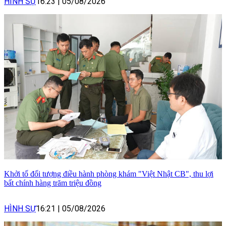
HÌNH SỰ
16:23
|
05/08/2026
Khởi tố đối tượng điều hành phòng khám "Việt Nhật CB", thu lợi
bất chính hàng trăm triệu đồng
HÌNH SỰ
16:21
|
05/08/2026