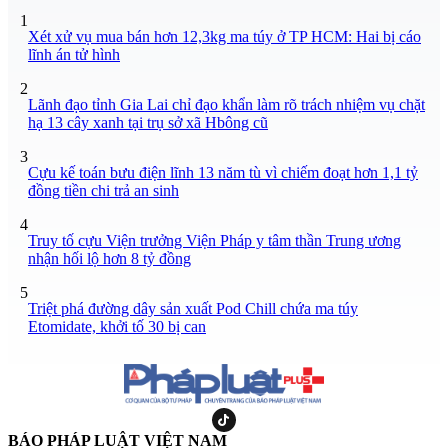
1
Xét xử vụ mua bán hơn 12,3kg ma túy ở TP HCM: Hai bị cáo
lĩnh án tử hình
2
Lãnh đạo tỉnh Gia Lai chỉ đạo khẩn làm rõ trách nhiệm vụ chặt
hạ 13 cây xanh tại trụ sở xã Hbông cũ
3
Cựu kế toán bưu điện lĩnh 13 năm tù vì chiếm đoạt hơn 1,1 tỷ
đồng tiền chi trả an sinh
4
Truy tố cựu Viện trưởng Viện Pháp y tâm thần Trung ương
nhận hối lộ hơn 8 tỷ đồng
5
Triệt phá đường dây sản xuất Pod Chill chứa ma túy
Etomidate, khởi tố 30 bị can
BÁO PHÁP LUẬT VIỆT NAM