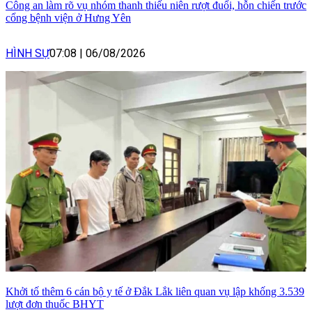
Công an làm rõ vụ nhóm thanh thiếu niên rượt đuổi, hỗn chiến trước
cổng bệnh viện ở Hưng Yên
HÌNH SỰ
07:08
|
06/08/2026
Khởi tố thêm 6 cán bộ y tế ở Đắk Lắk liên quan vụ lập khống 3.539
lượt đơn thuốc BHYT