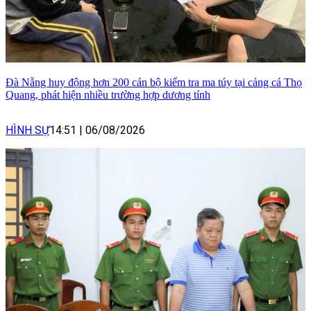
Đà Nẵng huy động hơn 200 cán bộ kiểm tra ma túy tại cảng cá Thọ
Quang, phát hiện nhiều trường hợp dương tính
HÌNH SỰ
14:51
|
06/08/2026