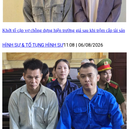
Khởi tố cặp vợ chồng dựng hiện trường giả sau khi trộm cắp tài sản
HÌNH SỰ & TỐ TỤNG HÌNH SỰ
11:08
|
06/08/2026