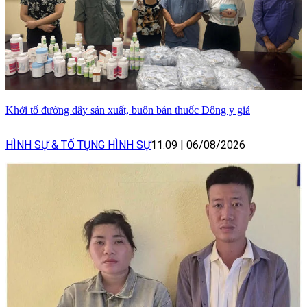
Khởi tố đường dây sản xuất, buôn bán thuốc Đông y giả
HÌNH SỰ & TỐ TỤNG HÌNH SỰ
11:09
|
06/08/2026