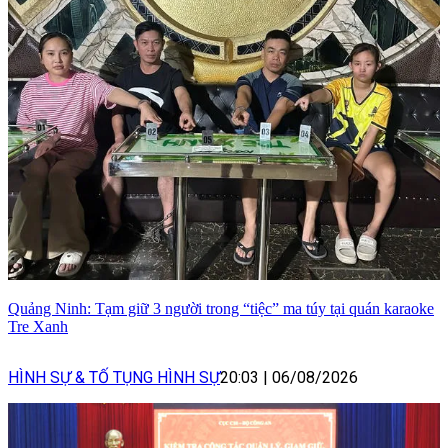
Quảng Ninh: Tạm giữ 3 người trong “tiệc” ma túy tại quán karaoke
Tre Xanh
HÌNH SỰ & TỐ TỤNG HÌNH SỰ
20:03
|
06/08/2026