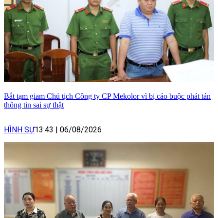
Bắt tạm giam Chủ tịch Công ty CP Mekolor vì bị cáo buộc phát tán
thông tin sai sự thật
HÌNH SỰ
13:43
|
06/08/2026