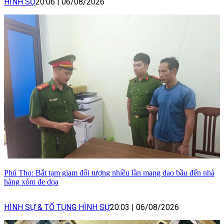
HÌNH SỰ
20:06
|
06/08/2026
Phú Thọ: Bắt tạm giam đối tượng nhiều lần mang dao bầu đến nhà
hàng xóm đe dọa
HÌNH SỰ & TỐ TỤNG HÌNH SỰ
20:03
|
06/08/2026