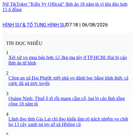
Nữ TikToker "Kiều Vy Official" lĩnh án 18 năm tù vì lừa đảo hơn
15 tỉ đồng
HÌNH SỰ & TỐ TỤNG HÌNH SỰ
07:18
|
06/08/2026
TIN ĐỌC NHIỀU
1
Xét xử vụ mua bán hơn 12,3kg ma túy ở TP HCM: Hai bị cáo
lĩnh án tử hình
2
Công an xã Đại Phước triệt phá vụ đánh bạc bằng hình thức cá
cược đá gà trực tuyến
3
Quảng Ninh: Thuê ô tô rồi mang cầm cố, hai bị cáo lĩnh tổng
cộng 18 năm tù
4
Lãnh đạo tỉnh Gia Lai chỉ đạo khẩn làm rõ trách nhiệm vụ chặt
hạ 13 cây xanh tại trụ sở xã Hbông cũ
5