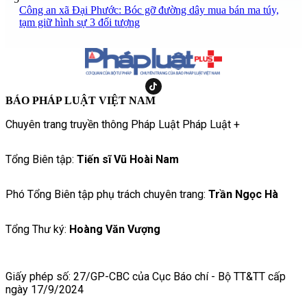
Công an xã Đại Phước: Bóc gỡ đường dây mua bán ma túy,
tạm giữ hình sự 3 đối tượng
BÁO PHÁP LUẬT VIỆT NAM
Chuyên trang truyền thông Pháp Luật Pháp Luật +
Tổng Biên tập:
Tiến sĩ Vũ Hoài Nam
Phó Tổng Biên tập phụ trách chuyên trang:
Trần Ngọc Hà
Tổng Thư ký:
Hoàng Văn Vượng
Giấy phép số: 27/GP-CBC của Cục Báo chí - Bộ TT&TT cấp
ngày 17/9/2024