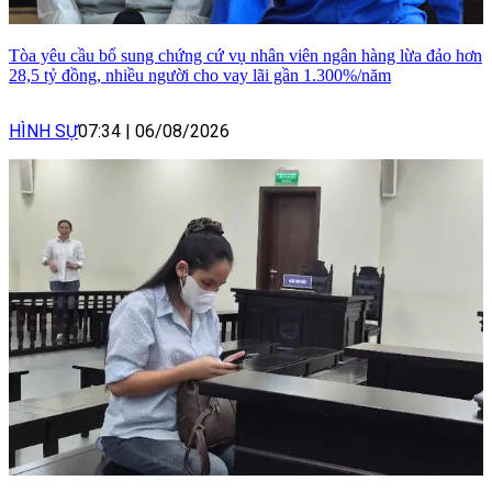
Tòa yêu cầu bổ sung chứng cứ vụ nhân viên ngân hàng lừa đảo hơn
28,5 tỷ đồng, nhiều người cho vay lãi gần 1.300%/năm
HÌNH SỰ
07:34
|
06/08/2026