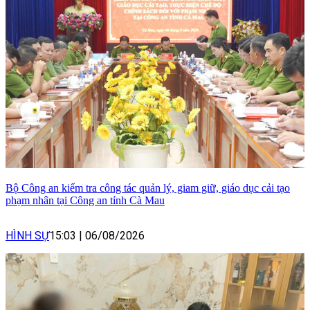
Bộ Công an kiểm tra công tác quản lý, giam giữ, giáo dục cải tạo
phạm nhân tại Công an tỉnh Cà Mau
HÌNH SỰ
15:03
|
06/08/2026