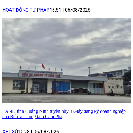
HOẠT ĐỘNG TƯ PHÁP
13:51
|
06/08/2026
TAND tỉnh Quảng Ninh tuyên hủy 3 Giấy đăng ký doanh nghiệp
của Bến xe Trung tâm Cẩm Phả
XÉT XỬ
10:28
|
06/08/2026