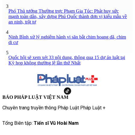
3
Phó Thủ tướng Thường trực Phạm Gia Túc: Phát huy sức
mạnh toàn dân, xây dựng Phú Quốc thành đơn vị kiểu mẫu về
an ninh, trật tự
4
Ninh Bình xử lý nghiêm hành vi săn bắt chim hoang dã, chim
di cư
5
Quốc hội sẽ xem xét 33 nội dung, thông qua 15 dự án luật tại
Kỳ họp không thường lệ lần thứ Nhất
BÁO PHÁP LUẬT VIỆT NAM
Chuyên trang truyền thông Pháp Luật Pháp Luật +
Tổng Biên tập:
Tiến sĩ Vũ Hoài Nam