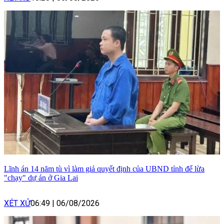
Lĩnh án 14 năm tù vì làm giả quyết định của UBND tỉnh để lừa
"chạy" dự án ở Gia Lai
XÉT XỬ
06:49
|
06/08/2026