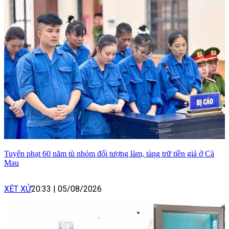
Tuyên phạt 60 năm tù nhóm đối tượng làm, tàng trữ tiền giả ở Cà
Mau
XÉT XỬ
20:33
|
05/08/2026