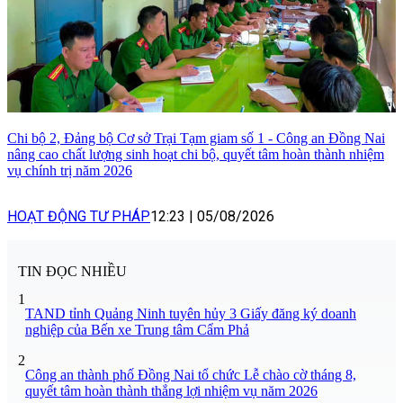
Chi bộ 2, Đảng bộ Cơ sở Trại Tạm giam số 1 - Công an Đồng Nai
nâng cao chất lượng sinh hoạt chi bộ, quyết tâm hoàn thành nhiệm
vụ chính trị năm 2026
HOẠT ĐỘNG TƯ PHÁP
12:23
|
05/08/2026
TIN ĐỌC NHIỀU
1
TAND tỉnh Quảng Ninh tuyên hủy 3 Giấy đăng ký doanh
nghiệp của Bến xe Trung tâm Cẩm Phả
2
Công an thành phố Đồng Nai tổ chức Lễ chào cờ tháng 8,
quyết tâm hoàn thành thắng lợi nhiệm vụ năm 2026