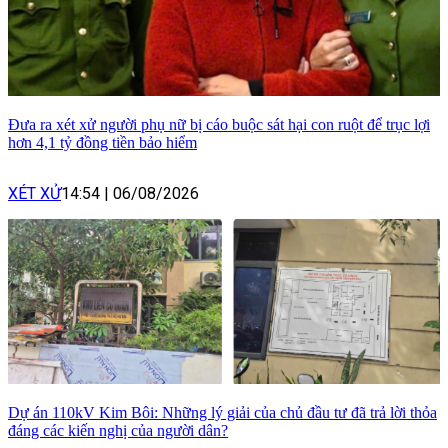
Đưa ra xét xử người phụ nữ bị cáo buộc sát hại con ruột để trục lợi
hơn 4,1 tỷ đồng tiền bảo hiểm
XÉT XỬ
14:54
|
06/08/2026
Dự án 110kV Kim Bôi: Những lý giải của chủ đầu tư đã trả lời thỏa
đáng các kiến nghị của người dân?