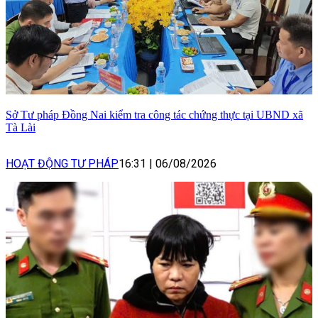
Sở Tư pháp Đồng Nai kiểm tra công tác chứng thực tại UBND xã
Tà Lài
HOẠT ĐỘNG TƯ PHÁP
16:31
|
06/08/2026