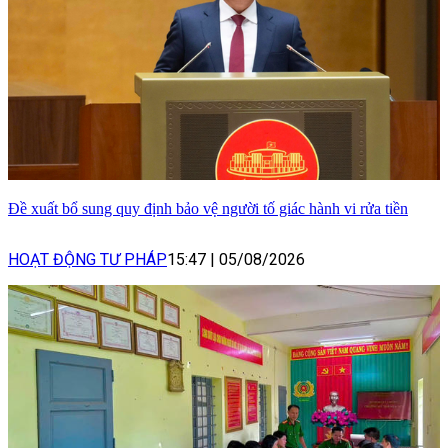
Đề xuất bổ sung quy định bảo vệ người tố giác hành vi rửa tiền
HOẠT ĐỘNG TƯ PHÁP
15:47
|
05/08/2026