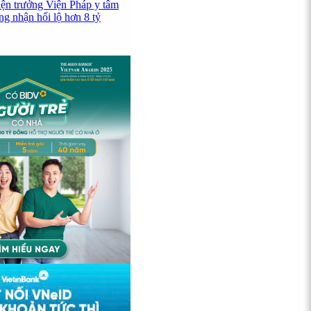
iện trưởng Viện Pháp y tâm
ng nhận hối lộ hơn 8 tỷ