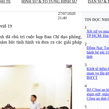
NH TẾ
HÌNH SỰ & TỐ TỤNG HÌNH SỰ
DÂN SỰ & 
27/07/2020
21:40
TIN ĐỌC NH
Covid-19
1
Xét xử vụ mua
TP HCM: Hai b
h đã chủ trì cuộc họp Ban Chỉ đạo phòng,
m bắt tình hình và đưa ra các giải pháp
2
Đồng Nai: Tạm
hành bé gái 11
tình
3
Khởi tố thêm 6
quan vụ lập k
BHYT
4
Bộ Công an ki
giam giữ, giáo
Công an tỉnh
5