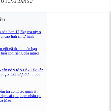
TỐ TỤNG DÂN SỰ
IỀU
 bán hơn 12,3kg ma túy ở
ị cáo lĩnh án tử hình
 giữ gã thanh niên bạo
 tuổi con riêng của người
 cán bộ y tế ở Đắk Lắk liên
hống 3.539 lượt đơn thuốc
ểm tra công tác quản lý,
 dục cải tạo phạm nhân tại
 Cà Mau