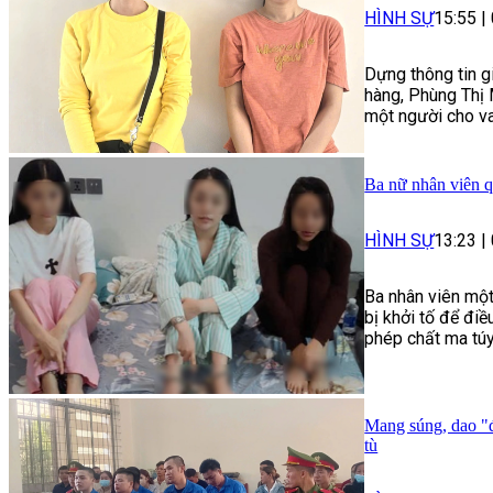
HÌNH SỰ
15:55
|
Dựng thông tin g
hàng, Phùng Thị 
một người cho va
Ba nữ nhân viên q
HÌNH SỰ
13:23
|
Ba nhân viên một
bị khởi tố để điề
phép chất ma túy
Mang súng, dao "đ
tù