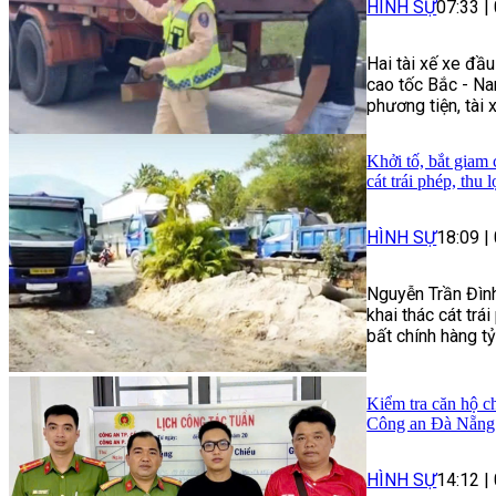
HÌNH SỰ
07:33
|
Hai tài xế xe đầ
cao tốc Bắc - Na
phương tiện, tài 
Khởi tố, bắt giam
cát trái phép, thu 
HÌNH SỰ
18:09
|
Nguyễn Trần Đình
khai thác cát trái
bất chính hàng t
Kiểm tra căn hộ ch
Công an Đà Nẵng 
HÌNH SỰ
14:12
|