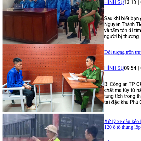
HÌNH SỰ
13:13
|
Sau khi biết bạn
Nguyễn Thành Tiế
và tấm tôn đi tì
người bị thương.
Đối tượng trốn tru
HÌNH SỰ
09:54
|
Bị Công an TP Cầ
chất ma túy từ n
tung tích trong t
tại đặc khu Phú 
Xử lý xe đầu kéo 
120 ô tô thủng lốp