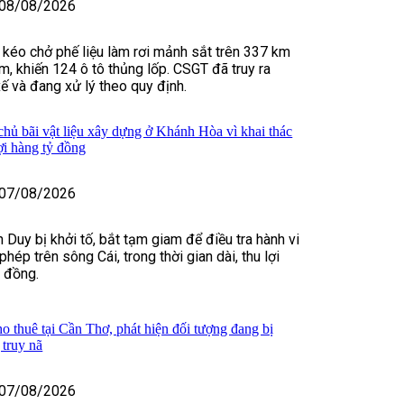
08/08/2026
u kéo chở phế liệu làm rơi mảnh sắt trên 337 km
m, khiến 124 ô tô thủng lốp. CSGT đã truy ra
xế và đang xử lý theo quy định.
 chủ bãi vật liệu xây dựng ở Khánh Hòa vì khai thác
lợi hàng tỷ đồng
07/08/2026
 Duy bị khởi tố, bắt tạm giam để điều tra hành vi
 phép trên sông Cái, trong thời gian dài, thu lợi
ỷ đồng.
o thuê tại Cần Thơ, phát hiện đối tượng đang bị
truy nã
07/08/2026