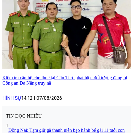
Kiểm tra căn hộ cho thuê tại Cần Thơ, phát hiện đối tượng đang bị
Công an Đà Nẵng truy nã
HÌNH SỰ
14:12
|
07/08/2026
TIN ĐỌC NHIỀU
1
Đồng Nai: Tạm giữ gã thanh niên bạo hành bé gái 11 tuổi con