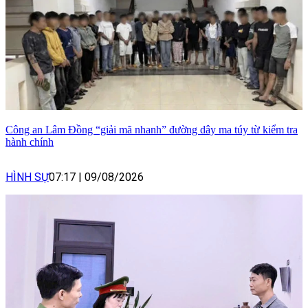
Công an Lâm Đồng “giải mã nhanh” đường dây ma túy từ kiểm tra
hành chính
HÌNH SỰ
07:17
|
09/08/2026