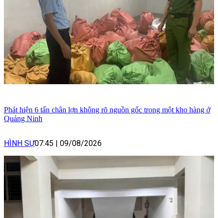
Phát hiện 6 tấn chân lợn không rõ nguồn gốc trong một kho hàng ở
Quảng Ninh
HÌNH SỰ
07:45
|
09/08/2026