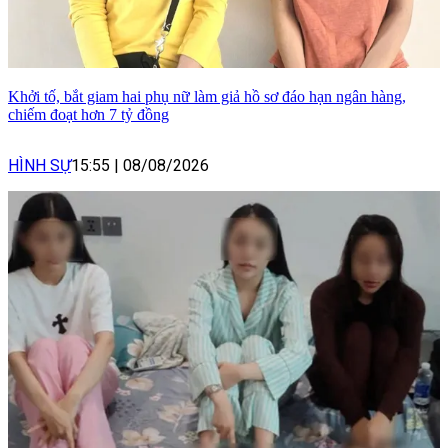
Khởi tố, bắt giam hai phụ nữ làm giả hồ sơ đáo hạn ngân hàng,
chiếm đoạt hơn 7 tỷ đồng
HÌNH SỰ
15:55
|
08/08/2026