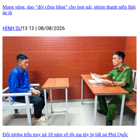
Mang súng, dao "đòi công bằng" cho bạn gái, nhóm thanh niên lĩnh
án tù
HÌNH SỰ
13:13
|
08/08/2026
Đối tượng trốn truy nã 18 năm về tội ma túy bị bắt tại Phú Quốc