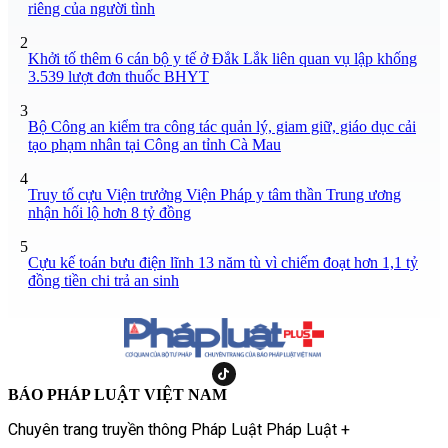
riêng của người tình
2
Khởi tố thêm 6 cán bộ y tế ở Đắk Lắk liên quan vụ lập khống
3.539 lượt đơn thuốc BHYT
3
Bộ Công an kiểm tra công tác quản lý, giam giữ, giáo dục cải
tạo phạm nhân tại Công an tỉnh Cà Mau
4
Truy tố cựu Viện trưởng Viện Pháp y tâm thần Trung ương
nhận hối lộ hơn 8 tỷ đồng
5
Cựu kế toán bưu điện lĩnh 13 năm tù vì chiếm đoạt hơn 1,1 tỷ
đồng tiền chi trả an sinh
BÁO PHÁP LUẬT VIỆT NAM
Chuyên trang truyền thông Pháp Luật Pháp Luật +