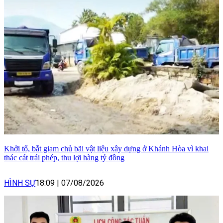
Khởi tố, bắt giam chủ bãi vật liệu xây dựng ở Khánh Hòa vì khai
thác cát trái phép, thu lợi hàng tỷ đồng
HÌNH SỰ
18:09
|
07/08/2026