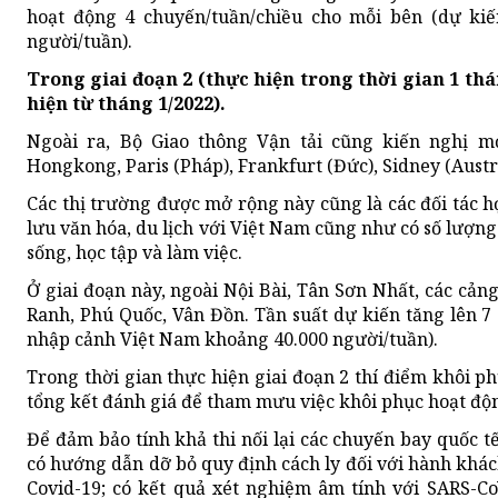
hoạt động 4 chuyến/tuần/chiều cho mỗi bên (dự ki
người/tuần).
Trong giai đoạn 2 (thực hiện trong thời gian 1 thá
hiện từ tháng 1/2022).
Ngoài ra, Bộ Giao thông Vận tải cũng kiến nghị m
Hongkong, Paris (Pháp), Frankfurt (Đức), Sidney (Austr
Các thị trường được mở rộng này cũng là các đối tác h
lưu văn hóa, du lịch với Việt Nam cũng như có số lượn
sống, học tập và làm việc.
Ở giai đoạn này, ngoài Nội Bài, Tân Sơn Nhất, các cả
Ranh, Phú Quốc, Vân Đồn. Tần suất dự kiến tăng lên 7
nhập cảnh Việt Nam khoảng 40.000 người/tuần).
Trong thời gian thực hiện giai đoạn 2 thí điểm khôi p
tổng kết đánh giá để tham mưu việc khôi phục hoạt độn
Để đảm bảo tính khả thi nối lại các chuyến bay quốc t
có hướng dẫn dỡ bỏ quy định cách ly đối với hành khác
Covid-19; có kết quả xét nghiệm âm tính với SARS-