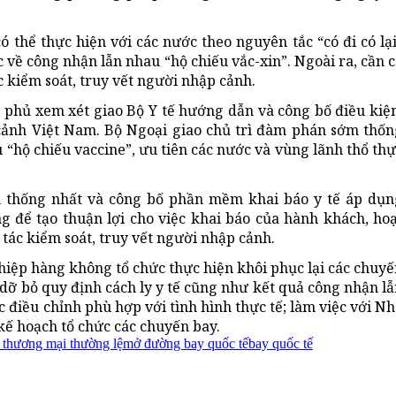
có thể thực hiện với các nước theo nguyên tắc “có đi có lạ
c về công nhận lẫn nhau “hộ chiếu vắc-xin”. Ngoài ra, cần 
 kiểm soát, truy vết người nhập cảnh.
 phủ xem xét giao Bộ Y tế hướng dẫn và công bố điều kiện
 cảnh Việt Nam. Bộ Ngoại giao chủ trì đàm phán sớm thốn
 “hộ chiếu vaccine”, ưu tiên các nước và vùng lãnh thổ th
m thống nhất và công bố phần mềm khai báo y tế áp dụn
 để tạo thuận lợi cho việc khai báo của hành khách, hoạ
ác kiểm soát, truy vết người nhập cảnh.
hiệp hàng không tổ chức thực hiện khôi phục lại các chuy
dỡ bỏ quy định cách ly y tế cũng như kết quả công nhận l
ệc điều chỉnh phù hợp với tình hình thực tế; làm việc với N
kế hoạch tổ chức các chuyến bay.
 thương mại thường lệ
mở đường bay quốc tế
bay quốc tế