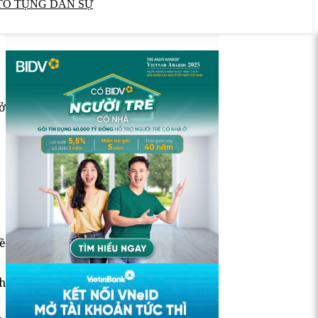
TỐ TỤNG DÂN SỰ
ở
ề
h