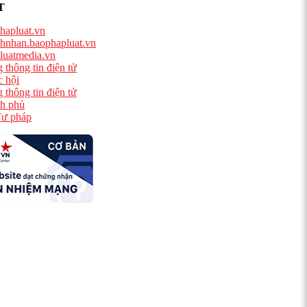
T
hapluat.vn
hnhan.baophapluat.vn
luatmedia.vn
 thông tin điện tử
 hội
 thông tin điện tử
h phủ
ư pháp