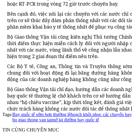
hoặc RT-PCR trong vòng 72 giờ trước chuyến bay.
Bên cạnh đó, việc nối lại các chuyến với các nước chỉ 
trên cơ sở thúc đẩy đàm phán thống nhất với các đối tá
phần mềm khai báo y tế thống nhất để phục vụ công tác
Bộ Giao thông Vận tải cũng kiến nghị Thủ tướng Chính
thời điểm thực hiện miễn cách ly đối với người nhập
nhất với các nước, vùng lãnh thổ về công nhận lẫn nhau
hiện trong 2 giai đoạn thí điểm nêu trên.
Các Bộ Y tế, Công an, Thông tin và Truyền thông sớ
chung đối với hoạt động đi lại bằng đường hàng không
động của các doanh nghiệp hàng không cũng như công t
Bộ Giao thông Vận tải chỉ đạo, hướng dẫn các doanh ng
bay quốc tế thường lệ chở khách trên cơ sở hướng dẫn 
nhau “hộ chiếu vaccine”, kịp thời tổng kết, đánh giá vi
chức trách hàng không các nước đối tác để thống nhất 
Tags:
Bay quốc tế sớm hơn thường lệ
hoạch khôi phục các chuyến bay
bo giao thong van tai
mở lại đường bay quốc tế
TIN CÙNG CHUYÊN MỤC