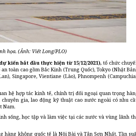
inh họa. (Ảnh: Viết Long/PLO)
dự kiến bắt đầu thực hiện từ 15/12/2021),
tổ chức chuyế
ố an toàn cao gồm Bắc Kinh (Trung Quốc), Tokyo (Nhật Bản
Lan), Singapore, Vientiane (Lào), Phnompenh (Campuchia)
uan hệ hợp tác kinh tế, chính trị đối ngoại quan trọng hà
, chuyên gia, lao động kỹ thuật cao nước ngoài có nhu cầ
ệt Nam.
h sống, học tập và làm việc tại các nước và vùng lãnh th
ng hàng không quốc tế là Nội Bài và Tân Sơn Nhất. Tần su