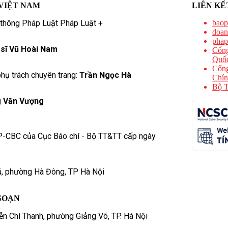
VIỆT NAM
LIÊN KẾ
 thông Pháp Luật Pháp Luật +
baop
doan
phap
 sĩ Vũ Hoài Nam
Cổng
Quốc
Cổng
hụ trách chuyên trang:
Trần Ngọc Hà
Chín
Bộ T
 Văn Vượng
P-CBC của Cục Báo chí - Bộ TT&TT cấp ngày
ú, phường Hà Đông, TP Hà Nội
SOẠN
n Chí Thanh, phường Giảng Võ, TP. Hà Nội