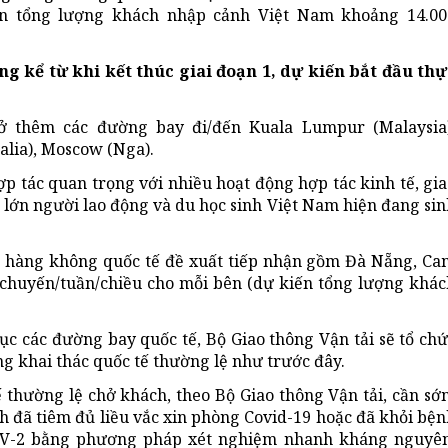
ến tổng lượng khách nhập cảnh Việt Nam khoảng 14.00
ng kể từ khi kết thúc giai đoạn 1, dự kiến bắt đầu thự
ở thêm các đường bay đi/đến Kuala Lumpur (Malaysia)
alia), Moscow (Nga).
ợp tác quan trọng với nhiều hoạt động hợp tác kinh tế, gi
g lớn người lao động và du học sinh Việt Nam hiện đang si
ng hàng không quốc tế đề xuất tiếp nhận gồm Đà Nẵng, Ca
 chuyến/tuần/chiều cho mỗi bên (dự kiến tổng lượng khác
hục các đường bay quốc tế, Bộ Giao thông Vận tải sẽ tổ ch
g khai thác quốc tế thường lệ như trước đây.
ế thường lệ chở khách, theo Bộ Giao thông Vận tải, cần s
h đã tiêm đủ liều vắc xin phòng Covid-19 hoặc đã khỏi bệ
CoV-2 bằng phương pháp xét nghiệm nhanh kháng nguyên