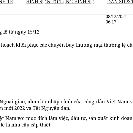
NH TẾ
HÌNH SỰ & TỐ TỤNG HÌNH SỰ
DÂN SỰ & 
08/12/2021
06:17
g lệ từ ngày 15/12
ế hoạch khôi phục các chuyến bay thương mại thường lệ ch
ộ Ngoại giao, nhu cầu nhập cảnh của công dân Việt Nam v
năm mới 2022 và Tết Nguyên đán.
t Nam với mục đích làm việc, đầu tư, sản xuất kinh doan
lệ là nhu cầu cấp thiết.