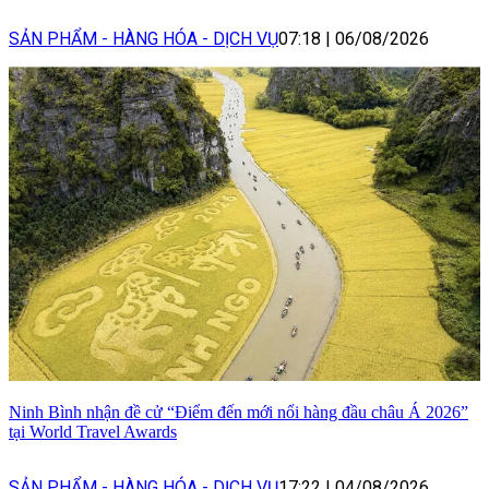
SẢN PHẨM - HÀNG HÓA - DỊCH VỤ
07:18
|
06/08/2026
Ninh Bình nhận đề cử “Điểm đến mới nổi hàng đầu châu Á 2026”
tại World Travel Awards
SẢN PHẨM - HÀNG HÓA - DỊCH VỤ
17:22
|
04/08/2026