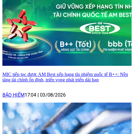
MIC tiếp tục được AM Best xếp hạng tín nhiệm quốc tế B++: Nền
tảng tài chính ổn định, triển vọng phát triển dài hạn
BẢO HIỂM
17:04
|
03/08/2026