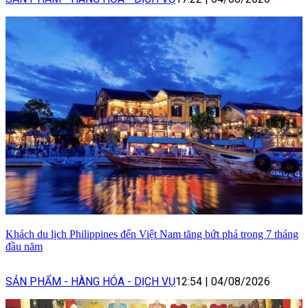
Khách du lịch Philippines đến Việt Nam tăng bứt phá trong 7 tháng
đầu năm
SẢN PHẨM - HÀNG HÓA - DỊCH VỤ
12:54
|
04/08/2026