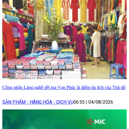
Công nhận Làng nghề dệt lụa Vạn Phúc là điểm du lịch của Thủ đô
SẢN PHẨM - HÀNG HÓA - DỊCH VỤ
06:55
|
04/08/2026