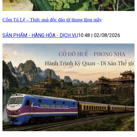
Cốm Tú Lệ – Thức quà độc đáo từ thung lũng mây
SẢN PHẨM - HÀNG HÓA - DỊCH VỤ
10:48
|
02/08/2026