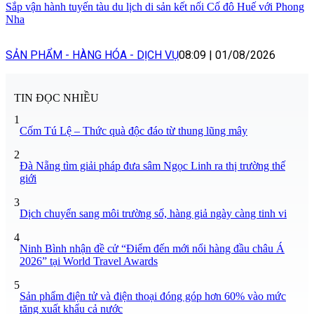
Sắp vận hành tuyến tàu du lịch di sản kết nối Cố đô Huế với Phong
Nha
SẢN PHẨM - HÀNG HÓA - DỊCH VỤ
08:09
|
01/08/2026
TIN ĐỌC NHIỀU
1
Cốm Tú Lệ – Thức quà độc đáo từ thung lũng mây
2
Đà Nẵng tìm giải pháp đưa sâm Ngọc Linh ra thị trường thế
giới
3
Dịch chuyển sang môi trường số, hàng giả ngày càng tinh vi
4
Ninh Bình nhận đề cử “Điểm đến mới nổi hàng đầu châu Á
2026” tại World Travel Awards
5
Sản phẩm điện tử và điện thoại đóng góp hơn 60% vào mức
tăng xuất khẩu cả nước