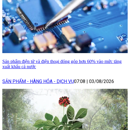
Sản phẩm điện tử và điện thoại đóng góp hơn 60% vào mức tăng
xuất khẩu cả nước
SẢN PHẨM - HÀNG HÓA - DỊCH VỤ
07:08
|
03/08/2026