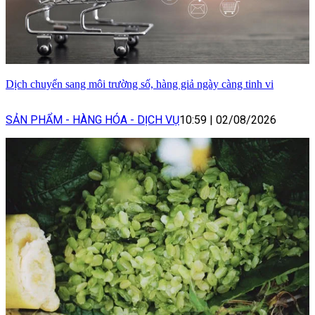
Dịch chuyển sang môi trường số, hàng giả ngày càng tinh vi
SẢN PHẨM - HÀNG HÓA - DỊCH VỤ
10:59
|
02/08/2026