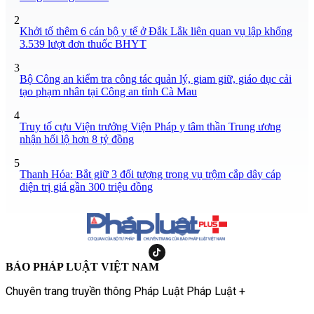
2
Khởi tố thêm 6 cán bộ y tế ở Đắk Lắk liên quan vụ lập khống
3.539 lượt đơn thuốc BHYT
3
Bộ Công an kiểm tra công tác quản lý, giam giữ, giáo dục cải
tạo phạm nhân tại Công an tỉnh Cà Mau
4
Truy tố cựu Viện trưởng Viện Pháp y tâm thần Trung ương
nhận hối lộ hơn 8 tỷ đồng
5
Thanh Hóa: Bắt giữ 3 đối tượng trong vụ trộm cắp dây cáp
điện trị giá gần 300 triệu đồng
BÁO PHÁP LUẬT VIỆT NAM
Chuyên trang truyền thông Pháp Luật Pháp Luật +