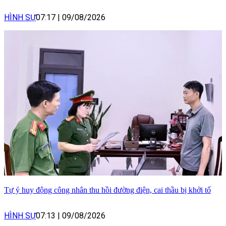
HÌNH SỰ
07:17
|
09/08/2026
Tự ý huy động công nhân thu hồi đường điện, cai thầu bị khởi tố
HÌNH SỰ
07:13
|
09/08/2026