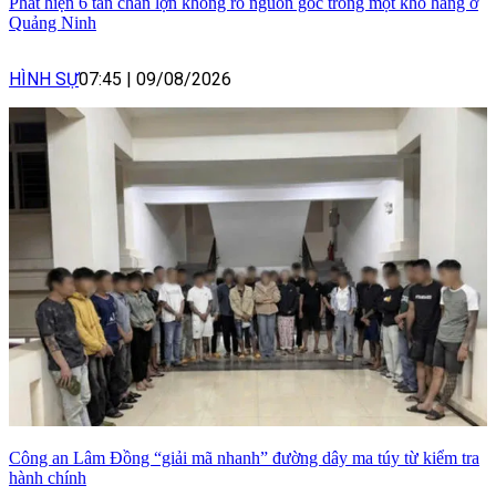
Phát hiện 6 tấn chân lợn không rõ nguồn gốc trong một kho hàng ở
Quảng Ninh
HÌNH SỰ
07:45
|
09/08/2026
Công an Lâm Đồng “giải mã nhanh” đường dây ma túy từ kiểm tra
hành chính