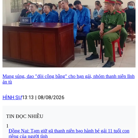
Mang súng, dao "đòi công bằng" cho bạn gái, nhóm thanh niên lĩnh
án tù
HÌNH SỰ
13:13
|
08/08/2026
TIN ĐỌC NHIỀU
1
Đồng Nai: Tạm giữ gã thanh niên bạo hành bé gái 11 tuổi con
riêng của người tình