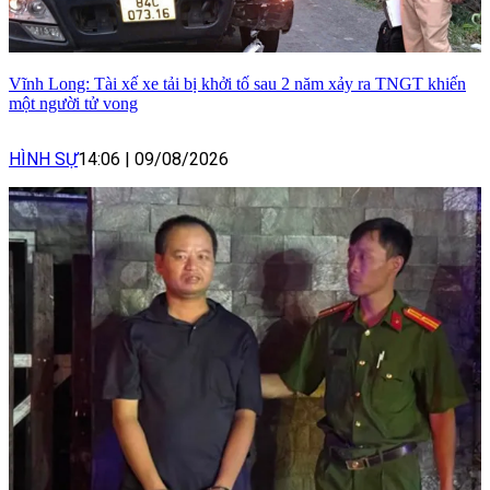
Vĩnh Long: Tài xế xe tải bị khởi tố sau 2 năm xảy ra TNGT khiến
một người tử vong
HÌNH SỰ
14:06
|
09/08/2026