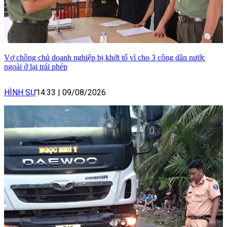
Vợ chồng chủ doanh nghiệp bị khởi tố vì cho 3 công dân nước
ngoài ở lại trái phép
HÌNH SỰ
14:33
|
09/08/2026