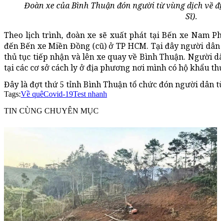
Đoàn xe của Bình Thuận đón người từ vùng dịch về đ
Sĩ).
Theo lịch trình, đoàn xe sẽ xuất phát tại Bến xe Nam Ph
đến Bến xe Miền Đồng (cũ) ở TP HCM. Tại đây người dân s
thủ tục tiếp nhận và lên xe quay về Bình Thuận. Người dâ
tại các cơ sở cách ly ở địa phương nơi mình có hộ khẩu th
Đây là đợt thứ 5 tỉnh Bình Thuận tổ chức đón người dân
Tags:
Về quê
Covid-19
Test nhanh
TIN CÙNG CHUYÊN MỤC