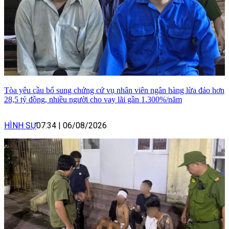
Tòa yêu cầu bổ sung chứng cứ vụ nhân viên ngân hàng lừa đảo hơn
28,5 tỷ đồng, nhiều người cho vay lãi gần 1.300%/năm
HÌNH SỰ
07:34
|
06/08/2026