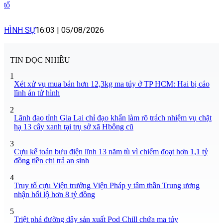
tố
HÌNH SỰ
16:03
|
05/08/2026
TIN ĐỌC NHIỀU
1
Xét xử vụ mua bán hơn 12,3kg ma túy ở TP HCM: Hai bị cáo
lĩnh án tử hình
2
Lãnh đạo tỉnh Gia Lai chỉ đạo khẩn làm rõ trách nhiệm vụ chặt
hạ 13 cây xanh tại trụ sở xã Hbông cũ
3
Cựu kế toán bưu điện lĩnh 13 năm tù vì chiếm đoạt hơn 1,1 tỷ
đồng tiền chi trả an sinh
4
Truy tố cựu Viện trưởng Viện Pháp y tâm thần Trung ương
nhận hối lộ hơn 8 tỷ đồng
5
Triệt phá đường dây sản xuất Pod Chill chứa ma túy