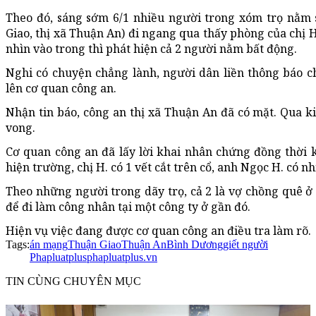
Theo đó, sáng sớm 6/1 nhiều người trong xóm trọ nằm 
Giao, thị xã Thuận An) đi ngang qua thấy phòng của chị H
nhìn vào trong thì phát hiện cả 2 người nằm bất động.
Nghi có chuyện chẳng lành, người dân liền thông báo ch
lên cơ quan công an.
Nhận tin báo, công an thị xã Thuận An đã có mặt. Qua k
vong.
Cơ quan công an đã lấy lời khai nhân chứng đồng thời
hiện trường, chị H. có 1 vết cắt trên cổ, anh Ngọc H. có n
Theo những người trong dãy trọ, cả 2 là vợ chồng quê ở
để đi làm công nhân tại một công ty ở gần đó.
Hiện vụ việc đang được cơ quan công an điều tra làm rõ.
Tags:
án mạng
Thuận Giao
Thuận An
Bình Dương
giết người
Phapluatplus
phapluatplus.vn
TIN CÙNG CHUYÊN MỤC