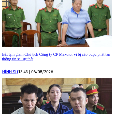
Bắt tạm giam Chủ tịch Công ty CP Mekolor vì bị cáo buộc phát tán
thông tin sai sự thật
HÌNH SỰ
13:43
|
06/08/2026