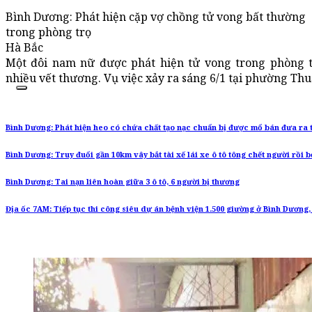
Bình Dương: Phát hiện cặp vợ chồng tử vong bất thường
trong phòng trọ
Hà Bắc
Một đôi nam nữ được phát hiện tử vong trong phòng t
nhiều vết thương. Vụ việc xảy ra sáng 6/1 tại phường Thu
Bình Dương: Phát hiện heo có chứa chất tạo nạc chuẩn bị được mổ bán đưa ra 
Bình Dương: Truy đuổi gần 10km vây bắt tài xế lái xe ô tô tông chết người rồi 
Bình Dương: Tai nạn liên hoàn giữa 3 ô tô, 6 người bị thương
Địa ốc 7AM: Tiếp tục thi công siêu dự án bệnh viện 1.500 giường ở Bình Dương, 