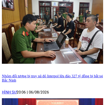
Nhóm đối tượng bị truy nã đỏ Interpol lừa đảo 327 tỷ đồng bị bắt tại
Bắc Ninh
HÌNH SỰ
20:06
|
06/08/2026