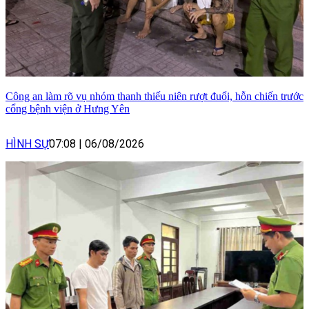
Công an làm rõ vụ nhóm thanh thiếu niên rượt đuổi, hỗn chiến trước
cổng bệnh viện ở Hưng Yên
HÌNH SỰ
07:08
|
06/08/2026