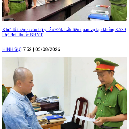
Khởi tố thêm 6 cán bộ y tế ở Đắk Lắk liên quan vụ lập khống 3.539
lượt đơn thuốc BHYT
HÌNH SỰ
17:52
|
05/08/2026