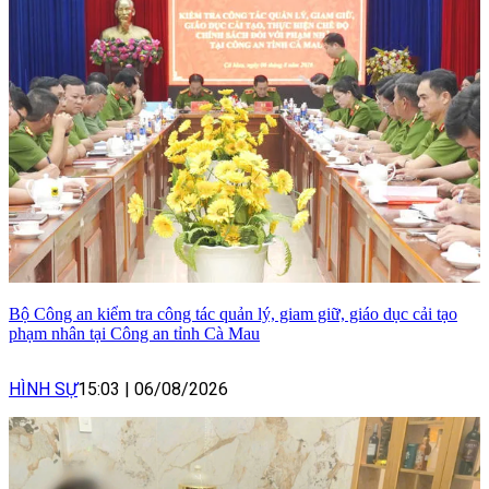
Bộ Công an kiểm tra công tác quản lý, giam giữ, giáo dục cải tạo
phạm nhân tại Công an tỉnh Cà Mau
HÌNH SỰ
15:03
|
06/08/2026