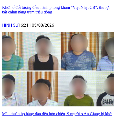
Khởi tố đối tượng điều hành phòng khám "Việt Nhật CB", thu lợi
bất chính hàng trăm triệu đồng
HÌNH SỰ
16:21
|
05/08/2026
Mâu thuẫn họ hàng dẫn đến hỗn chiến, 9 người ở An Giang bị khởi