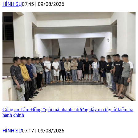
HÌNH SỰ
07:45
|
09/08/2026
Công an Lâm Đồng “giải mã nhanh” đường dây ma túy từ kiểm tra
hành chính
HÌNH SỰ
07:17
|
09/08/2026