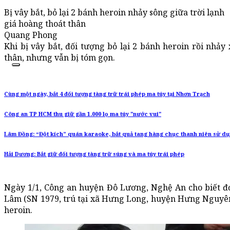
Bị vây bắt, bỏ lại 2 bánh heroin nhảy sông giữa trời lạnh
giá hoàng thoát thân
Quang Phong
Khi bị vây bắt, đối tượng bỏ lại 2 bánh heroin rồi nhảy
thân, nhưng vẫn bị tóm gọn.
Cùng một ngày, bắt 4 đối tượng tàng trữ trái phép ma túy tại Nhơn Trạch
Công an TP HCM thu giữ gần 1.000 lọ ma túy "nước vui"
Lâm Đồng: “Đột kích” quán karaoke, bắt quả tang hàng chục thanh niên sử dụ
Hải Dương: Bắt giữ đối tượng tàng trữ súng và ma túy trái phép
Ngày 1/1, Công an huyện Đô Lương, Nghệ An cho biết đ
Lâm (SN 1979, trú tại xã Hưng Long, huyện Hưng Nguyên
heroin.