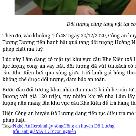
Đối tượng cùng tang vật tại cơ
Theo đó, vào khoảng 10h48’ ngày 30/12/2020, Công an h
Tương Dương tiến hành bắt quả tang đối tượng Hoàng Ng
phép chất ma tuý.
Lúc này Lâm đang có mặt tại khu vực cầu Khe Kiền (xã 
lực lượng công an vây bắt, đối tượng đã vứt túi xách có
cầu Khe Kiền bơi qua sông giữa trời lạnh giá hòng tho
khống chế được đối tượng, đảm bảo an toàn.
Bước đầu đối tượng khai nhận đã mua 2 bánh heroin từ
Dương với giá 120 triệu, tuy nhiên khi về nhà Lâm lấ
lượng nên mang lên khu vực cầu Khe Kiền để trả hàng thì
Hiện Công an huyện Đô Lương đang tiếp tục điều tra mở r
pháp luật.
Tags:
Nghệ An
Heroin
nhảy sông
Công an huyện Đô Lương
trời lạnh giá
MA TÚY
con nghiện