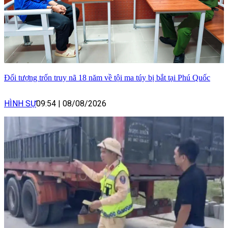
Đối tượng trốn truy nã 18 năm về tội ma túy bị bắt tại Phú Quốc
HÌNH SỰ
09:54
|
08/08/2026