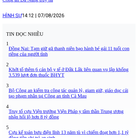
HÌNH SỰ
14:12
|
07/08/2026
TIN ĐỌC NHIỀU
1
Đồng Nai: Tạm giữ gã thanh niên bạo hành bé gái 11 tuổi con
riêng của người tình
2
Khởi tố thêm 6 cán bộ y tế ở Đắk Lắk liên quan vụ lập khống
3.539 lượt đơn thuốc BHYT
3
Bộ Công an kiểm tra công tác quản lý, giam giữ, giáo dục cải
tạo phạm nhân tại Công an tỉnh Cà Mau
4
Truy tố cựu Viện trưởng Viện Pháp y tâm thần Trung ương
nhận hối lộ hơn 8 tỷ đồng
5
Cựu kế toán bưu điện lĩnh 13 năm tù vì chiếm đoạt hơn 1,1 tỷ
đồng tiền chi trả an sinh