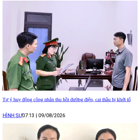
Tự ý huy động công nhân thu hồi đường điện, cai thầu bị khởi tố
HÌNH SỰ
07:13
|
09/08/2026