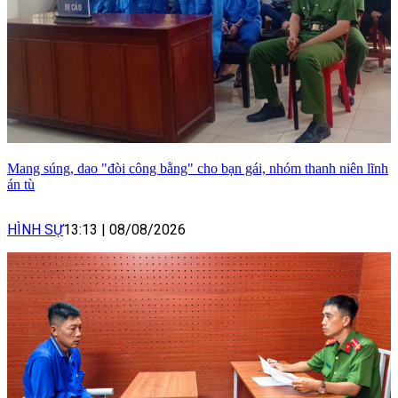
Mang súng, dao "đòi công bằng" cho bạn gái, nhóm thanh niên lĩnh
án tù
HÌNH SỰ
13:13
|
08/08/2026