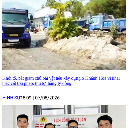
Khởi tố, bắt giam chủ bãi vật liệu xây dựng ở Khánh Hòa vì khai
thác cát trái phép, thu lợi hàng tỷ đồng
HÌNH SỰ
18:09
|
07/08/2026