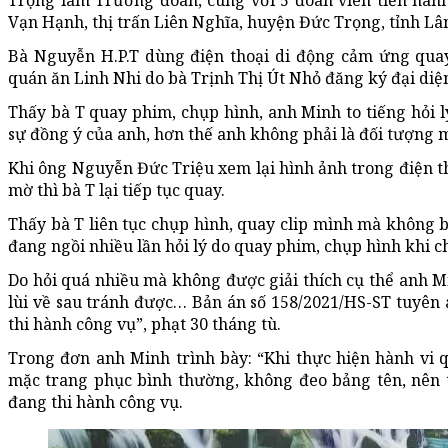
Trọng làm Trưởng đoàn, cùng với 5 đoàn viên tiến hành
Vạn Hạnh, thị trấn Liên Nghĩa, huyện Đức Trọng, tỉnh L
Bà Nguyễn H.P.T dùng điện thoại di động cảm ứng quay
quán ăn Linh Nhi do bà Trịnh Thị Út Nhỏ đăng ký đại diện
Thấy bà T quay phim, chụp hình, anh Minh to tiếng hỏi 
sự đồng ý của anh, hơn thế anh không phải là đối tượng 
Khi ông Nguyễn Đức Triệu xem lại hình ảnh trong điện th
mờ thì bà T lại tiếp tục quay.
Thấy bà T liên tục chụp hình, quay clip mình mà không b
đang ngồi nhiều lần hỏi lý do quay phim, chụp hình khi 
Do hỏi quá nhiều mà không được giải thích cụ thể anh Mi
lùi về sau tránh được… Bản án số 158/2021/HS-ST tuyên
thi hành công vụ”, phạt 30 tháng tù.
Trong đơn anh Minh trình bày: “Khi thực hiện hành vi 
mặc trang phục bình thường, không đeo bảng tên, nên tô
đang thi hành công vụ.