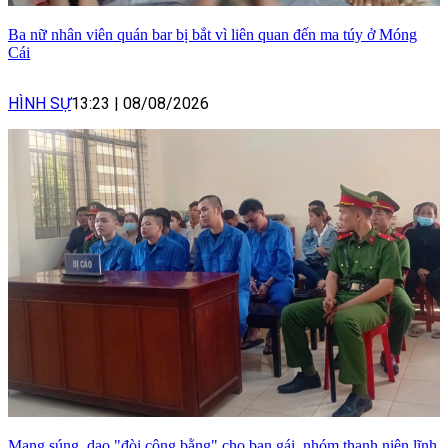
Ba nữ nhân viên quán bar bị bắt vì liên quan đến ma túy ở Móng
Cái
HÌNH SỰ
13:23
|
08/08/2026
Mang súng, dao "đòi công bằng" cho bạn gái, nhóm thanh niên lĩnh