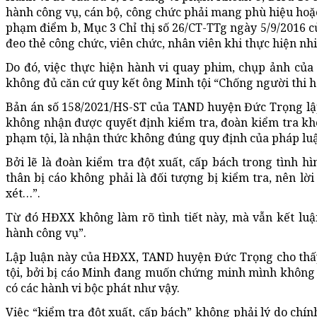
hành công vụ, cán bộ, công chức phải mang phù hiệu hoặc 
phạm điểm b, Mục 3 Chỉ thị số 26/CT-TTg ngày 5/9/2016 
đeo thẻ công chức, viên chức, nhân viên khi thực hiện n
Do đó, việc thực hiện hành vi quay phim, chụp ảnh của 
không đủ căn cứ quy kết ông Minh tội “Chống người thi h
Bản án số 158/2021/HS-ST của TAND huyện Đức Trọng lập
không nhận được quyết định kiểm tra, đoàn kiểm tra kh
phạm tội, là nhận thức không đúng quy định của pháp luậ
Bởi lẽ là đoàn kiểm tra đột xuất, cấp bách trong tình h
thân bị cáo không phải là đối tượng bị kiểm tra, nên lờ
xét…”.
Từ đó HĐXX không làm rõ tình tiết này, mà vẫn kết luậ
hành công vụ”.
Lập luận này của HĐXX, TAND huyện Đức Trọng cho thấy
tội, bởi bị cáo Minh đang muốn chứng minh mình không 
có các hành vi bộc phát như vậy.
Việc “kiểm tra đột xuất, cấp bách” không phải lý do ch