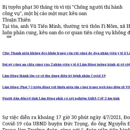
Bị tuyên phạt 30 tháng tù vì tội "Chống người thi hành
công vụ", một bị cáo một mực kêu oan
Thuận Thiên
Tại tòa, anh Vũ Tiến Minh, thường trú thôn Fi Nôm, xã
luôn phản cung, kêu oan do cơ quan tiến công vụ không
Clip: Thanh niên không đeo khẩu trang còn rút súng đe dọa nhân viên y tế ở 
Đại uý công an chĩa súng vào 2 nhân viên y tế ở Lâm Đồng tường trình gì về vi
Lâm Đồng thành lập cơ sở thu dung điều trị bệnh nhân Covid-19
Lâm Đồng: Phạt 7,5 triệu đồng với thiếu niên tấn công trang web báo điện tử V
Người dân đến/về tỉnh Lâm Đồng phải có xét nghiệm SARS-CoV-2 âm tính
Sự việc diễn ra khoảng 17 giờ 30 phút ngày 4/7/2021, Đ
Covid-19 của UBND huyện Đức Trọng, do ông Nguyễn Đ