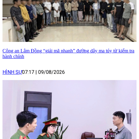
Công an Lâm Đồng “giải mã nhanh” đường dây ma túy từ kiểm tra
hành chính
HÌNH SỰ
07:17
|
09/08/2026