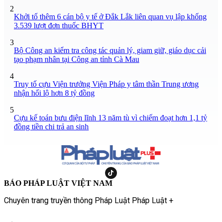
2
Khởi tố thêm 6 cán bộ y tế ở Đắk Lắk liên quan vụ lập khống
3.539 lượt đơn thuốc BHYT
3
Bộ Công an kiểm tra công tác quản lý, giam giữ, giáo dục cải
tạo phạm nhân tại Công an tỉnh Cà Mau
4
Truy tố cựu Viện trưởng Viện Pháp y tâm thần Trung ương
nhận hối lộ hơn 8 tỷ đồng
5
Cựu kế toán bưu điện lĩnh 13 năm tù vì chiếm đoạt hơn 1,1 tỷ
đồng tiền chi trả an sinh
BÁO PHÁP LUẬT VIỆT NAM
Chuyên trang truyền thông Pháp Luật Pháp Luật +