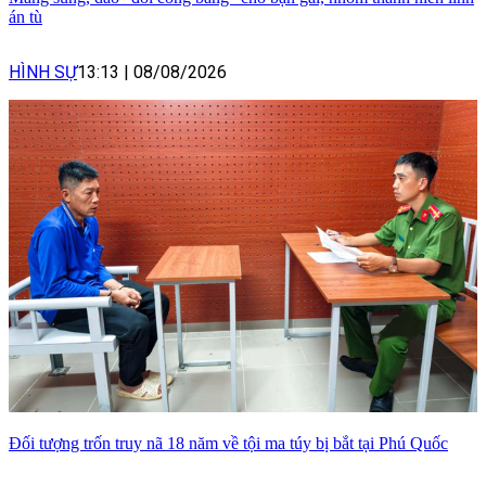
án tù
HÌNH SỰ
13:13
|
08/08/2026
Đối tượng trốn truy nã 18 năm về tội ma túy bị bắt tại Phú Quốc