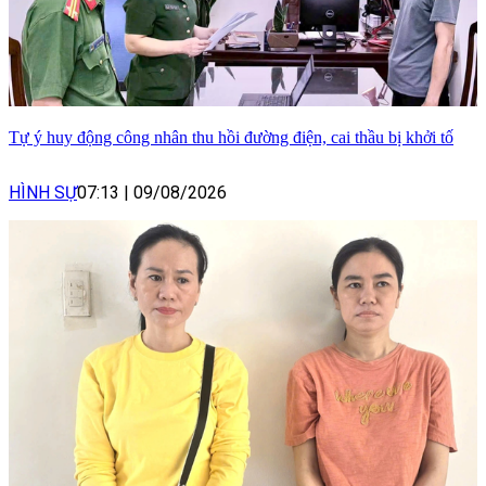
Tự ý huy động công nhân thu hồi đường điện, cai thầu bị khởi tố
HÌNH SỰ
07:13
|
09/08/2026