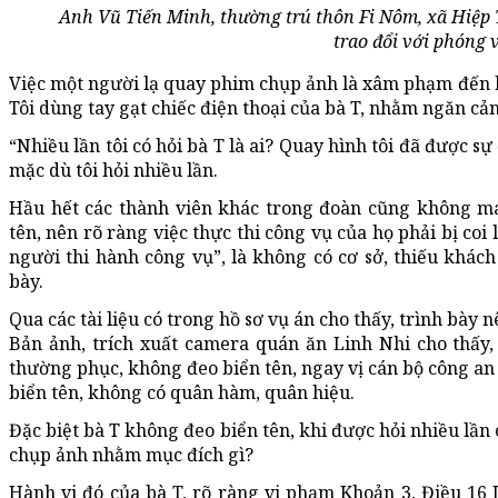
Anh Vũ Tiến Minh, thường trú thôn Fi Nôm, xã Hiệ
trao đổi với phóng v
Việc một người lạ quay phim chụp ảnh là xâm phạm đến hì
Tôi dùng tay gạt chiếc điện thoại của bà T, nhằm ngăn cản
“Nhiều lần tôi có hỏi bà T là ai? Quay hình tôi đã được s
mặc dù tôi hỏi nhiều lần.
Hầu hết các thành viên khác trong đoàn cũng không 
tên, nên rõ ràng việc thực thi công vụ của họ phải bị coi
người thi hành công vụ”, là không có cơ sở, thiếu khác
bày.
Qua các tài liệu có trong hồ sơ vụ án cho thấy, trình bày 
Bản ảnh, trích xuất camera quán ăn Linh Nhi cho thấy
thường phục, không đeo biển tên, ngay vị cán bộ công an
biển tên, không có quân hàm, quân hiệu.
Đặc biệt bà T không đeo biển tên, khi được hỏi nhiều lần
chụp ảnh nhằm mục đích gì?
Hành vi đó của bà T, rõ ràng vi phạm Khoản 3, Điều 16 L