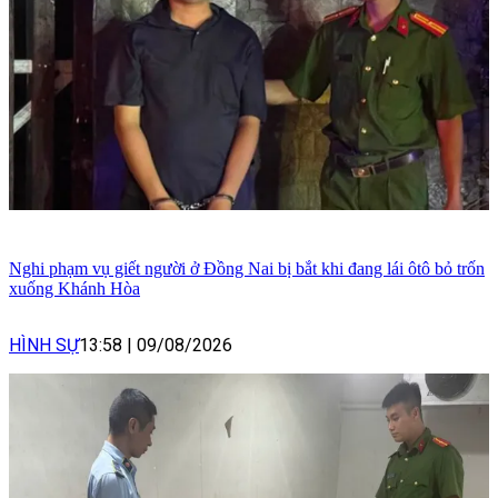
Nghi phạm vụ giết người ở Đồng Nai bị bắt khi đang lái ôtô bỏ trốn
xuống Khánh Hòa
HÌNH SỰ
13:58
|
09/08/2026