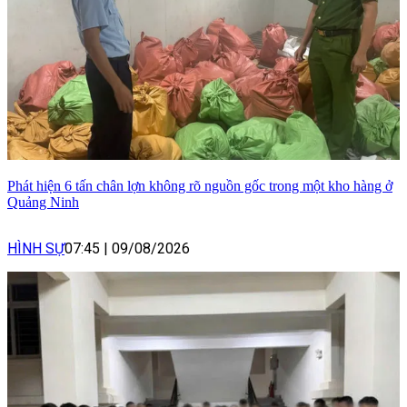
Phát hiện 6 tấn chân lợn không rõ nguồn gốc trong một kho hàng ở
Quảng Ninh
HÌNH SỰ
07:45
|
09/08/2026