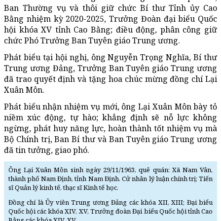
Ban Thường vụ và thôi giữ chức Bí thư Tỉnh ủy Cao
Bằng nhiệm kỳ 2020-2025, Trưởng Đoàn đại biểu Quốc
hội khóa XV tỉnh Cao Bằng; điều động, phân công giữ
chức Phó Trưởng Ban Tuyên giáo Trung ương.
Phát biểu tại hội nghị, ông Nguyễn Trọng Nghĩa, Bí thư
Trung ương Đảng, Trưởng Ban Tuyên giáo Trung ương
đã trao quyết định và tặng hoa chúc mừng đồng chí Lại
Xuân Môn.
Phát biểu nhận nhiệm vụ mới, ông Lại Xuân Môn bày tỏ
niềm xúc động, tự hào; khẳng định sẽ nỗ lực không
ngừng, phát huy năng lực, hoàn thành tốt nhiệm vụ mà
Bộ Chính trị, Ban Bí thư và Ban Tuyên giáo Trung ương
đã tin tưởng, giao phó.
Ông Lại Xuân Môn sinh ngày 29/11/1963, quê quán: Xã Nam Vân,
thành phố Nam Định, tỉnh Nam Định. Cử nhân lý luận chính trị; Tiến
sĩ Quản lý kinh tế, thạc sĩ Kinh tế học.
Đồng chí là Ủy viên Trung ương Đảng các khóa XII, XIII; Đại biểu
Quốc hội các khóa XIV, XV, Trưởng đoàn Đại biểu Quốc hội tỉnh Cao
Bằng các khóa XIV, XV.