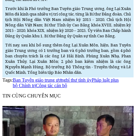
Trước khi là Phó trưởng Ban Tuyên giáo Trung ương, ông Lại Xuân
Môn đã kinh qua nhiều vị trí công tác, từng là Bí thư Đảng đoàn, Chủ
tịch Hội Nông dân Việt Nam nhiệm kỳ 2015 - 2020, Chủ tịch Hội
Nông dân Việt Nam; Bí thư Tỉnh ủy Cao Bằng khóa XVIII, nhiệm kỳ
2015 - 2020, khóa XIX, nhiệm kỳ 2020 – 2025, Ủy viên Ban Chấp hành
Đảng ủy Quân khu 1, Bí thư Đảng ủy Quân sự tỉnh Cao Bằng.
Tới nay, sau khi bổ sung thêm ông Lại Xuân Môn, hiện, Ban Tuyên
giáo Trung ương có 1 trưởng ban và 6 phó trưởng ban, gồm 4 phó
ban chuyên trách là các ông Lê Hải Bình, Phùng Xuân Nhạ, Phan
Xuân Thủy, Lại Xuân Môn; 2 phó ban kiêm nhiệm là các ông
Nguyễn Mạnh Hùng, Bộ trưởng Bộ Thông tin - Truyền thông và Lê
Quốc Minh, Tổng biên tập Báo Nhân dân.
Tags:
Ban Tuyên giáo trung ương
bí thư tỉnh ủy
Pháp luật plus
bộ Chính trị
Công tác cán bộ
TIN CÙNG CHUYÊN MỤC