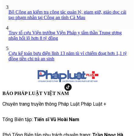
3
Bộ Công an kiểm tra công tác quản lý, giam giữ, giáo dục cải
tạo phạm nhân tại Công an tỉnh Cà Mau
4
Truy tố cựu Viện trưởng Viện Pháp y tâm thần Trung ương
nhận hối lộ hơn 8 tỷ đồng
5
Cựu kế toán bưu điện lĩnh 13 năm tù vì chiếm đoạt hơn 1,1 tỷ
đồng tiền chi trả an sinh
BÁO PHÁP LUẬT VIỆT NAM
Chuyên trang truyền thông Pháp Luật Pháp Luật +
Tổng Biên tập:
Tiến sĩ Vũ Hoài Nam
Phó Tổng Biên tập phụ trách chuyên trang:
Trần Ngọc Hà