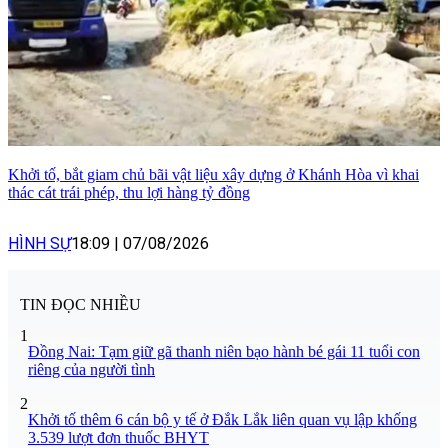
Khởi tố, bắt giam chủ bãi vật liệu xây dựng ở Khánh Hòa vì khai
thác cát trái phép, thu lợi hàng tỷ đồng
HÌNH SỰ
18:09
|
07/08/2026
TIN ĐỌC NHIỀU
1
Đồng Nai: Tạm giữ gã thanh niên bạo hành bé gái 11 tuổi con
riêng của người tình
2
Khởi tố thêm 6 cán bộ y tế ở Đắk Lắk liên quan vụ lập khống
3.539 lượt đơn thuốc BHYT