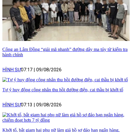
Công an Lâm Đồng “giải mã nhanh” đường dây ma túy từ kiểm tra
hành chính
HÌNH SỰ
07:17
|
09/08/2026
Tự ý huy động công nhân thu hồi đường điện, cai thầu bị khởi tố
HÌNH SỰ
07:13
|
09/08/2026
Khởi tố, bắt giam hai phụ nữ làm giả hồ sơ đáo hạn ngân hàng,