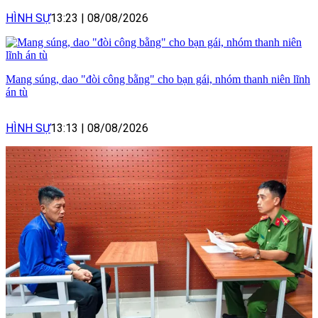
HÌNH SỰ
13:23
|
08/08/2026
Mang súng, dao "đòi công bằng" cho bạn gái, nhóm thanh niên lĩnh
án tù
HÌNH SỰ
13:13
|
08/08/2026