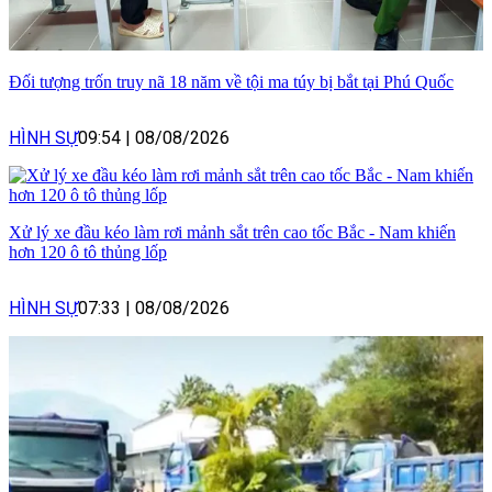
Đối tượng trốn truy nã 18 năm về tội ma túy bị bắt tại Phú Quốc
HÌNH SỰ
09:54
|
08/08/2026
Xử lý xe đầu kéo làm rơi mảnh sắt trên cao tốc Bắc - Nam khiến
hơn 120 ô tô thủng lốp
HÌNH SỰ
07:33
|
08/08/2026