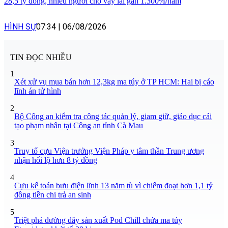
28,5 tỷ đồng, nhiều người cho vay lãi gần 1.300%/năm
HÌNH SỰ
07:34
|
06/08/2026
TIN ĐỌC NHIỀU
1
Xét xử vụ mua bán hơn 12,3kg ma túy ở TP HCM: Hai bị cáo
lĩnh án tử hình
2
Bộ Công an kiểm tra công tác quản lý, giam giữ, giáo dục cải
tạo phạm nhân tại Công an tỉnh Cà Mau
3
Truy tố cựu Viện trưởng Viện Pháp y tâm thần Trung ương
nhận hối lộ hơn 8 tỷ đồng
4
Cựu kế toán bưu điện lĩnh 13 năm tù vì chiếm đoạt hơn 1,1 tỷ
đồng tiền chi trả an sinh
5
Triệt phá đường dây sản xuất Pod Chill chứa ma túy