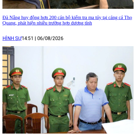
Đà Nẵng huy động hơn 200 cán bộ kiểm tra ma túy tại cảng cá Thọ
Quang, phát hiện nhiều trường hợp dương tính
HÌNH SỰ
14:51
|
06/08/2026