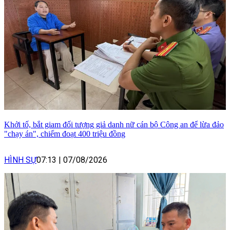
Khởi tố, bắt giam đối tượng giả danh nữ cán bộ Công an để lừa đảo
"chạy án", chiếm đoạt 400 triệu đồng
HÌNH SỰ
07:13
|
07/08/2026