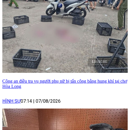
Công an điều tra vụ người phụ nữ bị tấn công bằng hung khí tại chợ
Hòa Long
HÌNH SỰ
07:14
|
07/08/2026