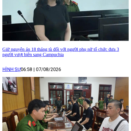
Giữ nguyên án 18 tháng tù đối với người phụ nữ tổ chức đưa 3
người vượt biên sang Campuchia
HÌNH SỰ
06:58
|
07/08/2026