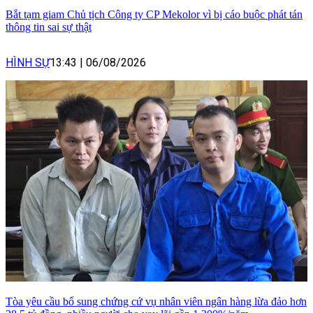
Bắt tạm giam Chủ tịch Công ty CP Mekolor vì bị cáo buộc phát tán
thông tin sai sự thật
HÌNH SỰ
13:43
|
06/08/2026
Tòa yêu cầu bổ sung chứng cứ vụ nhân viên ngân hàng lừa đảo hơn