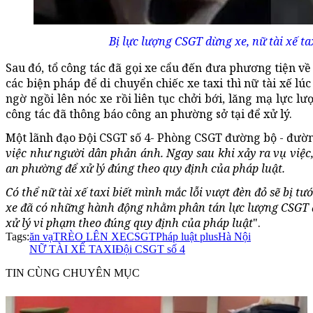
Bị lực lượng CSGT dừng xe, nữ tài xế tax
Sau đó, tổ công tác đã gọi xe cẩu đến đưa phương tiện về 
các biện pháp để di chuyển chiếc xe taxi thì nữ tài xế l
ngờ ngồi lên nóc xe rồi liên tục chởi bới, lăng mạ lực l
công tác đã thông báo công an phường sở tại để xử lý.
Một lãnh đạo Đội CSGT số 4- Phòng CSGT đường bộ - đường
việc như người dân phản ánh. Ngay sau khi xảy ra vụ việc,
an phường để xử lý đúng theo quy định của pháp luật.
Có thể nữ tài xế taxi biết mình mắc lỗi vượt đèn đỏ sẽ bị tư
xe đã có những hành động nhằm phân tán lực lượng CSGT để
xử lý vi phạm theo đúng quy định của pháp luật
".
Tags:
ăn vạ
TRÈO LÊN XE
CSGT
Pháp luật plus
Hà Nội
NỮ TÀI XẾ TAXI
Đội CSGT số 4
TIN CÙNG CHUYÊN MỤC