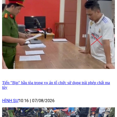
Tiến "Bịp" hầu tòa trong vụ án tổ chức sử dụng trái phép chất ma
túy
HÌNH SỰ
10:16
|
07/08/2026