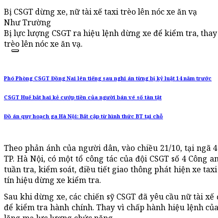
Bị CSGT dừng xe, nữ tài xế taxi trèo lên nóc xe ăn vạ
Như Trường
Bị lực lượng CSGT ra hiệu lệnh dừng xe để kiểm tra, thay 
trèo lên nóc xe ăn vạ.
Phó Phòng CSGT Đồng Nai lên tiếng sau nghi án từng bị kỷ luật 14 năm trước
CSGT Huế bắt hai kẻ cướp tiền của người bán vé số tàn tật
Đồ án quy hoạch ga Hà Nội: Bất cập từ hình thức BT tại chỗ
Theo phản ánh của người dân, vào chiều 21/10, tại ngã 
TP. Hà Nội, có một tổ công tác của đội CSGT số 4 Công a
tuần tra, kiểm soát, điều tiết giao thông phát hiện xe t
tín hiệu dừng xe kiểm tra.
Sau khi dừng xe, các chiến sỹ CSGT đã yêu cầu nữ tài xế 
để kiểm tra hành chính. Thay vì chấp hành hiệu lệnh của 