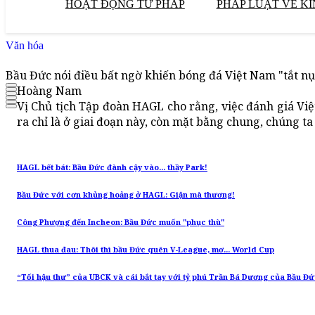
HOẠT ĐỘNG TƯ PHÁP
PHÁP LUẬT VỀ KI
Văn hóa
Bầu Đức nói điều bất ngờ khiến bóng đá Việt Nam "tắt nụ
Hoàng Nam
Vị Chủ tịch Tập đoàn HAGL cho rằng, việc đánh giá Vi
ra chỉ là ở giai đoạn này, còn mặt bằng chung, chúng ta
HAGL bết bát: Bầu Đức đành cậy vào... thầy Park!
Bầu Đức với cơn khủng hoảng ở HAGL: Giận mà thương!
Công Phượng đến Incheon: Bầu Đức muốn "phục thù"
HAGL thua đau: Thôi thì bầu Đức quên V-League, mơ... World Cup
“Tối hậu thư” của UBCK và cái bắt tay với tỷ phú Trần Bá Dương của Bầu Đ