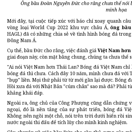
Ông bầu Đoàn Nguyên Đức cho rằng chưa thể nói 
minh họa
Mới đây, tại cuộc tiếp xúc với báo chí xoay quanh câ
vòng loại World Cup 2022 khu vực châu Á,
ông bầu
HAGL) đã có những chia sẻ về tình hình bóng đá trong
Đông Nam Á.
Cụ thể, bầu Đức cho rằng, việc đánh giá
Việt Nam hơn
giai đoạn này, còn mặt bằng chung, chúng ta chưa thể s
"Ai nói Việt Nam hơn Thái Lan? Bóng đá Việt Nam chỉ 
bóng đá thì chưa. Cách đây 10 năm, mình chưa đá với T
"bụp" liền. Mọi thứ phải từ từ mới gần lại được. Bóng đá
Hồi xưa đá với Nhật Bản "cúm chân" sao mà đá? Phải t
khảng khái đáp.
Ngoài ra, ông chủ của Công Phượng cũng dẫn chứng v
ngoại, đó là nền tảng của sự phát triển, bóng đá Vi
Không nên ngồi một chỗ, nói trên trời dưới biển rồi sin
nước ngoài thi đấu để tích lũy cho mình kinh nghiệm.