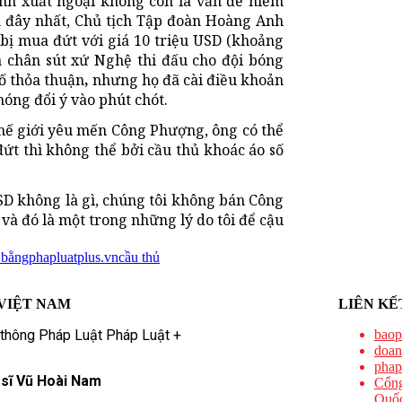
nh xuất ngoại không còn là vấn đề hiếm
ần đây nhất, Chủ tịch Tập đoàn Hoàng Anh
bị mua đứt với giá 10 triệu USD (khoảng
a chân sút xứ Nghệ thi đấu cho đội bóng
ố thỏa thuận
,
nhưng họ đã cài điều khoản
óng đổi ý vào phút chót.
thế giới yêu mến Công Phượng, ông có thể
ứt thì không thể bởi cầu thủ khoác áo số
USD không là gì, chúng tôi không bán Công
à đó là một trong những lý do tôi để cậu
 bằng
phapluatplus.vn
cầu thủ
VIỆT NAM
LIÊN KẾ
 thông Pháp Luật Pháp Luật +
baop
doan
phap
 sĩ Vũ Hoài Nam
Cổng
Quốc