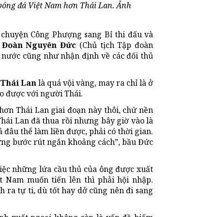
bóng đá Việt Nam hơn Thái Lan. Ảnh
u chuyện Công Phượng sang Bỉ thi đấu và
 Đoàn Nguyên Đức
(Chủ tịch Tập đoàn
 nước cũng như nhận định về các đối thủ
 Thái Lan
là quá vội vàng, may ra chỉ là ở
o được với người Thái.
hơn Thái Lan giai đoạn này thôi, chứ nền
hái Lan đã thua rồi nhưng bây giờ vào là
 đâu thể làm liền được, phải có thời gian.
ừng bước rút ngắn khoảng cách”, bầu Đức
iệc những lứa cầu thủ của ông được xuất
ệt Nam muốn tiến lên thì phải hội nhập.
h ra tự ti, dù tốt hay dở cũng nên đi sang