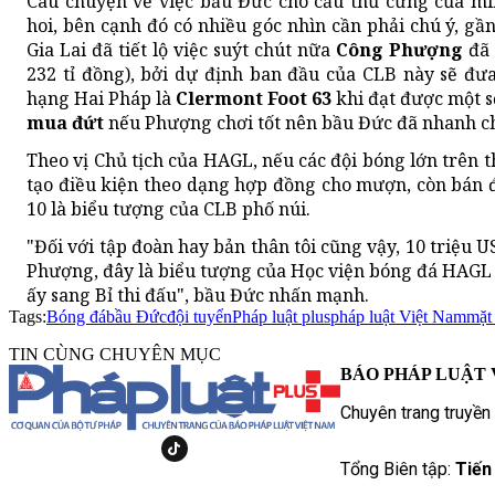
Câu chuyện về việc bầu Đức cho cầu thủ cưng của mì
hoi, bên cạnh đó có nhiều góc nhìn cần phải chú ý, g
Gia Lai đã tiết lộ việc suýt chút nữa
Công Phượng
đã 
232 tỉ đồng), bởi dự định ban đầu của CLB này sẽ đư
hạng Hai Pháp là
Clermont Foot 63
khi đạt được một s
mua đứt
nếu Phượng chơi tốt nên bầu Đức đã nhanh ch
Theo vị Chủ tịch của HAGL, nếu các đội bóng lớn trên 
tạo điều kiện theo dạng hợp đồng cho mượn, còn bán đ
10 là biểu tượng của CLB phố núi.
"Đối với tập đoàn hay bản thân tôi cũng vậy, 10 triệu 
Phượng, đây là biểu tượng của Học viện bóng đá HAGL v
ấy sang Bỉ thi đấu", bầu Đức nhấn mạnh.
Tags:
Bóng đá
bầu Đức
đội tuyển
Pháp luật plus
pháp luật Việt Nam
mặt
TIN CÙNG CHUYÊN MỤC
BÁO PHÁP LUẬT 
Chuyên trang truyền
Tổng Biên tập:
Tiến