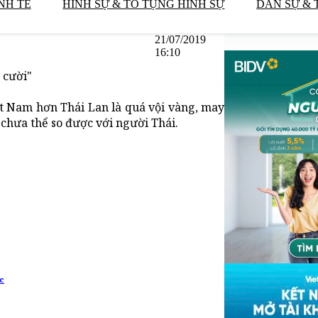
NH TẾ
HÌNH SỰ & TỐ TỤNG HÌNH SỰ
DÂN SỰ & 
21/07/2019
16:10
 cười"
ệt Nam hơn Thái Lan là quá vội vàng, may
 chưa thể so được với người Thái.
ức