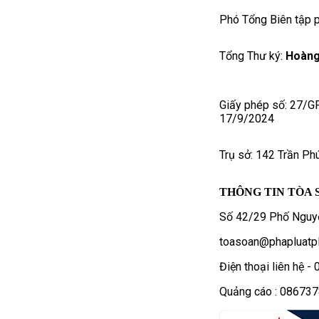
Phó Tổng Biên tập p
Tổng Thư ký:
Hoàng
Giấy phép số: 27/G
17/9/2024
Trụ sở: 142 Trần Ph
THÔNG TIN TÒA 
Số 42/29 Phố Nguyễ
toasoan@phapluatpl
Điện thoại liên hệ 
Quảng cáo : 08673