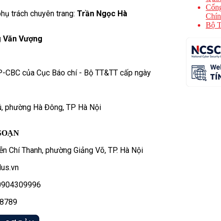
Cổng
hụ trách chuyên trang:
Trần Ngọc Hà
Chín
Bộ T
 Văn Vượng
P-CBC của Cục Báo chí - Bộ TT&TT cấp ngày
ú, phường Hà Đông, TP Hà Nội
SOẠN
n Chí Thanh, phường Giảng Võ, TP. Hà Nội
us.vn
- 0904309996
78789