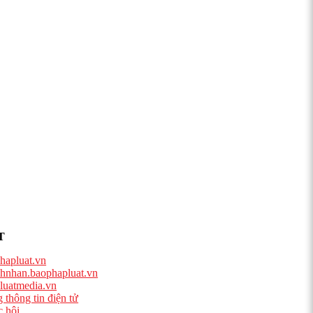
T
hapluat.vn
hnhan.baophapluat.vn
luatmedia.vn
 thông tin điện tử
 hội