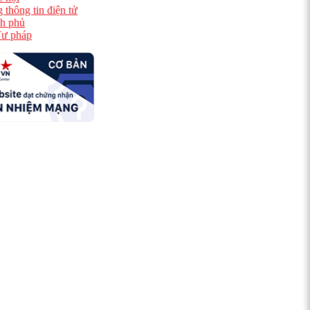
 thông tin điện tử
h phủ
ư pháp