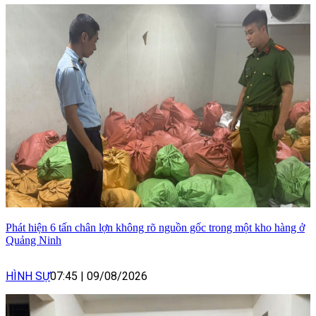
Phát hiện 6 tấn chân lợn không rõ nguồn gốc trong một kho hàng ở
Quảng Ninh
HÌNH SỰ
07:45
|
09/08/2026