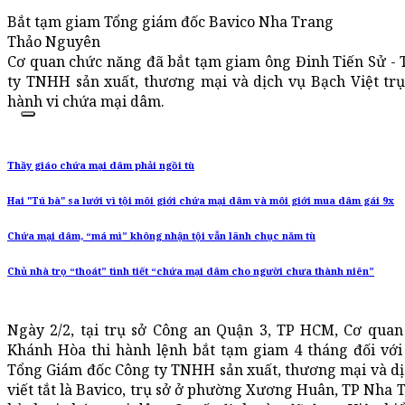
Bắt tạm giam Tổng giám đốc Bavico Nha Trang
Thảo Nguyên
Cơ quan chức năng đã bắt tạm giam ông Đinh Tiến Sử -
ty TNHH sản xuất, thương mại và dịch vụ Bạch Việt tr
hành vi chứa mại dâm.
Thầy giáo chứa mại dâm phải ngồi tù
Hai "Tú bà" sa lưới vì tội môi giới chứa mại dâm và môi giới mua dâm gái 9x
Chứa mại dâm, “má mì” không nhận tội vẫn lãnh chục năm tù
Chủ nhà trọ “thoát” tình tiết “chứa mại dâm cho người chưa thành niên”
Ngày 2/2, tại trụ sở Công an Quận 3, TP HCM, Cơ qua
Khánh Hòa thi hành lệnh bắt tạm giam 4 tháng đối với
Tổng Giám đốc Công ty TNHH sản xuất, thương mại và dịc
viết tắt là Bavico, trụ sở ở phường Xương Huân, TP Nha T