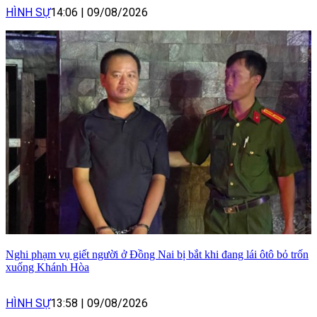
HÌNH SỰ
14:06
|
09/08/2026
Nghi phạm vụ giết người ở Đồng Nai bị bắt khi đang lái ôtô bỏ trốn
xuống Khánh Hòa
HÌNH SỰ
13:58
|
09/08/2026