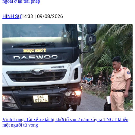
ngoài ở lại trái phép
HÌNH SỰ
14:33
|
09/08/2026
Vĩnh Long: Tài xế xe tải bị khởi tố sau 2 năm xảy ra TNGT khiến
một người tử vong