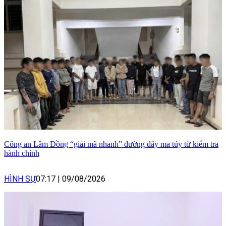
Công an Lâm Đồng “giải mã nhanh” đường dây ma túy từ kiểm tra
hành chính
HÌNH SỰ
07:17
|
09/08/2026