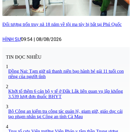
Đối tượng trốn truy nã 18 năm về tội ma túy bị bắt tại Phú Quốc
HÌNH SỰ
09:54
|
08/08/2026
TIN ĐỌC NHIỀU
1
Đồng Nai: Tạm giữ gã thanh niên bạo hành bé gái 11 tuổi con
riêng của người tình
2
Khởi tố thêm 6 cán bộ y tế ở Đắk Lắk liên quan vụ lập khống
3.539 lượt đơn thuốc BHYT
3
Bộ Công an kiểm tra công tác quản lý, giam giữ, giáo dục cải
tạo phạm nhân tại Công an tỉnh Cà Mau
4
Truy tố cựu Viện trưởng Viện Pháp y tâm thần Trung ương