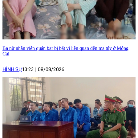
Ba nữ nhân viên quán bar bị bắt vì liên quan đến ma túy ở Móng
Cái
HÌNH SỰ
13:23
|
08/08/2026