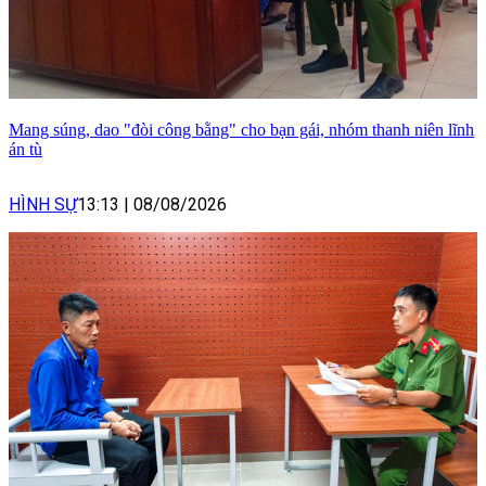
Mang súng, dao "đòi công bằng" cho bạn gái, nhóm thanh niên lĩnh
án tù
HÌNH SỰ
13:13
|
08/08/2026