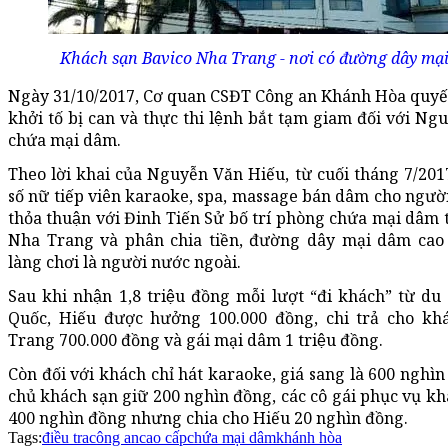
Khách sạn Bavico Nha Trang - nơi có đường dây mại
Ngày 31/10/2017, Cơ quan CSĐT Công an Khánh Hòa quyết đi
khởi tố bị can và thực thi lệnh bắt tạm giam đối với Ngu
chứa mại dâm.
Theo lời khai của Nguyễn Văn Hiếu, từ cuối tháng 7/2017,
số nữ tiếp viên karaoke, spa, massage bán dâm cho người
thỏa thuận với Đinh Tiến Sử bố trí phòng chứa mại dâm
Nha Trang và phân chia tiền, đường dây mại dâm cao c
làng chơi là người nước ngoài.
Sau khi nhận 1,8 triệu đồng mỗi lượt “đi khách” từ d
Quốc, Hiếu được hưởng 100.000 đồng, chi trả cho 
Trang 700.000 đồng và gái mại dâm 1 triệu đồng.
Còn đối với khách chỉ hát karaoke, giá sang là 600 nghìn
chủ khách sạn giữ 200 nghìn đồng, các cô gái phục vụ k
400 nghìn đồng nhưng chia cho Hiếu 20 nghìn đồng.
Tags:
điều tra
công an
cao cấp
chứa mại dâm
khánh hòa