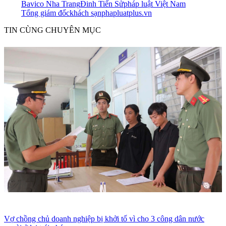
Bavico Nha Trang
Đinh Tiến Sử
pháp luật Việt Nam
Tổng giám đốc
khách sạn
phapluatplus.vn
TIN CÙNG CHUYÊN MỤC
Vợ chồng chủ doanh nghiệp bị khởi tố vì cho 3 công dân nước