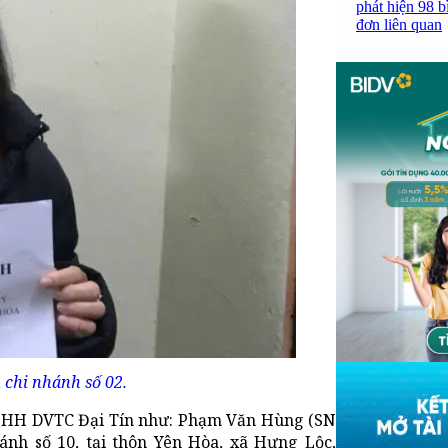
phát hiện 98 b
đơn liên quan
 chi nhánh số 02.
y TNHH DVTC Đại Tín như: Phạm Văn Hùng (SN
ánh số 10, tại thôn Yên Hòa, xã Hưng Lộc,