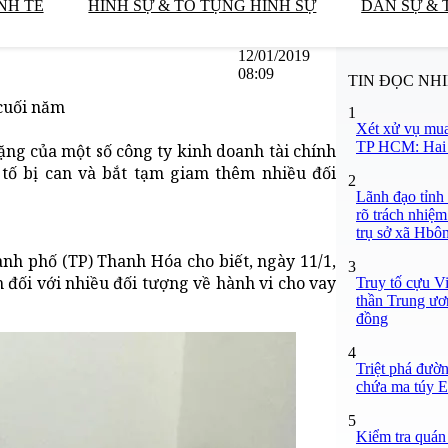
NH TẾ
HÌNH SỰ & TỐ TỤNG HÌNH SỰ
DÂN SỰ & 
12/01/2019
08:09
TIN ĐỌC NH
 cuối năm
1
Xét xử vụ mua
TP HCM: Hai b
ặng của một số công ty kinh doanh tài chính
tố bị can và bắt tạm giam thêm nhiều đối
2
Lãnh đạo tỉnh
rõ trách nhiệm
trụ sở xã Hbô
h phố (TP) Thanh Hóa cho biết, ngày 11/1,
3
 đối với nhiều đối tượng về hành vi cho vay
Truy tố cựu V
thần Trung ươ
đồng
4
Triệt phá đườn
chứa ma túy Et
5
Kiểm tra quán