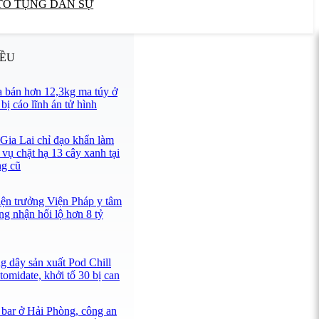
TỐ TỤNG DÂN SỰ
IỀU
 bán hơn 12,3kg ma túy ở
ị cáo lĩnh án tử hình
 Gia Lai chỉ đạo khẩn làm
 vụ chặt hạ 13 cây xanh tại
ng cũ
iện trưởng Viện Pháp y tâm
ng nhận hối lộ hơn 8 tỷ
g dây sản xuất Pod Chill
omidate, khởi tố 30 bị can
 bar ở Hải Phòng, công an