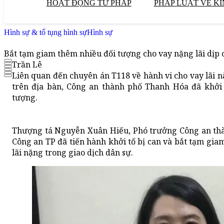
HOẠT ĐỘNG TƯ PHÁP
PHÁP LUẬT VỀ KI
Hình sự & tố tụng hình sự
Hình sự
Bắt tạm giam thêm nhiều đối tượng cho vay nặng lãi dịp
Trần Lê
Liên quan đến chuyên án T118 về hành vi cho vay lãi n
trên địa bàn, Công an thành phố Thanh Hóa đã khởi 
tượng.
Thượng tá Nguyễn Xuân Hiếu, Phó trưởng Công an thàn
Công an TP đã tiến hành khởi tố bị can và bắt tạm giam
lãi nặng trong giao dịch dân sự.