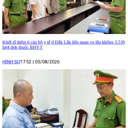
Khởi tố thêm 6 cán bộ y tế ở Đắk Lắk liên quan vụ lập khống 3.539
lượt đơn thuốc BHYT
HÌNH SỰ
17:52
|
05/08/2026