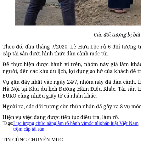
Các đối tượng bị bắt
Theo đó, đầu tháng 7/2020, Lê Hữu Lộc rủ 6 đối tượng t
cắp tài sản dưới hình thức dàn cảnh móc túi.
Để thực hiện được hành vi trên, nhóm này giả làm khá
người, đến các khu du lịch, lợi dụng sơ hở của khách để t
Vụ gần đây nhất vào ngày 24/7, nhóm này đã dàn cảnh, t
Hà Nội tại Khu du lịch Đường Hầm Điêu Khắc. Tài sản t
EURO cùng nhiều giấy tờ cá nhân khác.
Ngoài ra, các đối tượng còn thừa nhận đã gây ra 8 vụ móc 
Hiện vụ việc đang được tiếp tục điều tra, làm rõ.
Tags:
Lực lượng chức năng
làm rõ hành vi
móc túi
pháp luật Việt Nam
trộm cắp tài sản
TIN CÙNG CHUYÊN MỤC