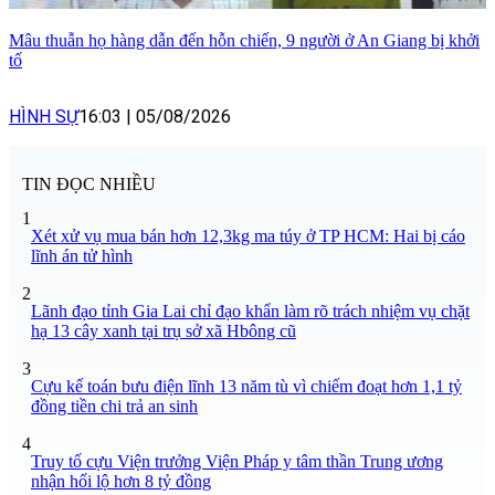
Mâu thuẫn họ hàng dẫn đến hỗn chiến, 9 người ở An Giang bị khởi
tố
HÌNH SỰ
16:03
|
05/08/2026
TIN ĐỌC NHIỀU
1
Xét xử vụ mua bán hơn 12,3kg ma túy ở TP HCM: Hai bị cáo
lĩnh án tử hình
2
Lãnh đạo tỉnh Gia Lai chỉ đạo khẩn làm rõ trách nhiệm vụ chặt
hạ 13 cây xanh tại trụ sở xã Hbông cũ
3
Cựu kế toán bưu điện lĩnh 13 năm tù vì chiếm đoạt hơn 1,1 tỷ
đồng tiền chi trả an sinh
4
Truy tố cựu Viện trưởng Viện Pháp y tâm thần Trung ương
nhận hối lộ hơn 8 tỷ đồng