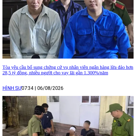
Tòa yêu cầu bổ sung chứng cứ vụ nhân viên ngân hàng lừa đảo hơn
28,5 tỷ đồng, nhiều người cho vay lãi gần 1.300%/năm
HÌNH SỰ
07:34
|
06/08/2026