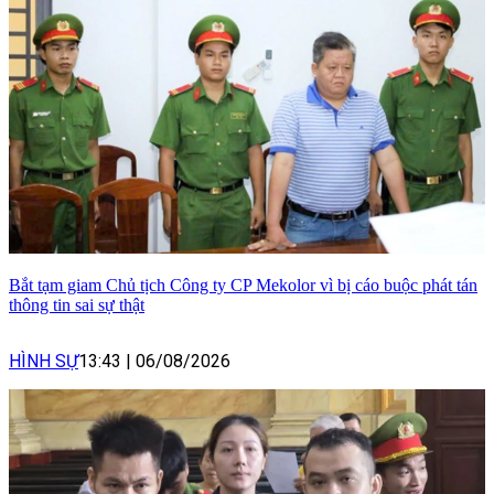
Bắt tạm giam Chủ tịch Công ty CP Mekolor vì bị cáo buộc phát tán
thông tin sai sự thật
HÌNH SỰ
13:43
|
06/08/2026