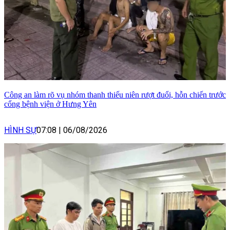
Công an làm rõ vụ nhóm thanh thiếu niên rượt đuổi, hỗn chiến trước
cổng bệnh viện ở Hưng Yên
HÌNH SỰ
07:08
|
06/08/2026