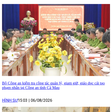
Bộ Công an kiểm tra công tác quản lý, giam giữ, giáo dục cải tạo
phạm nhân tại Công an tỉnh Cà Mau
HÌNH SỰ
15:03
|
06/08/2026