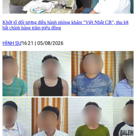
Khởi tố đối tượng điều hành phòng khám "Việt Nhật CB", thu lợi
bất chính hàng trăm triệu đồng
HÌNH SỰ
16:21
|
05/08/2026