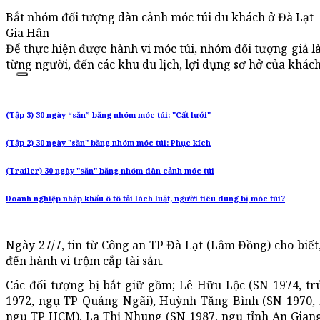
Bắt nhóm đối tượng dàn cảnh móc túi du khách ở Đà Lạt
Gia Hân
Để thực hiện được hành vi móc túi, nhóm đối tượng giả 
từng người, đến các khu du lịch, lợi dụng sơ hở của khách
(Tập 3) 30 ngày “săn” băng nhóm móc túi: "Cất lưới"
(Tập 2) 30 ngày "săn" băng nhóm móc túi: Phục kích
(Trailer) 30 ngày "săn" băng nhóm dàn cảnh móc túi
Doanh nghiệp nhập khẩu ô tô tải lách luật, người tiêu dùng bị móc túi?
Ngày 27/7, tin từ Công an TP Đà Lạt (Lâm Đồng) cho biết,
đến hành vi trộm cắp tài sản.
Các đối tượng bị bắt giữ gồm; Lê Hữu Lộc (SN 1974, tr
1972, ngụ TP Quảng Ngãi), Huỳnh Tăng Bình (SN 1970, 
ngụ TP HCM), La Thị Nhung (SN 1987, ngụ tỉnh An Giang