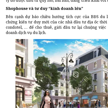
tỷ đô được đầu tư quy mô, bài bản, đang triển khai với
Shophouse và tư duy “kinh doanh lớn”
Bên cạnh dự báo chiều hướng tích cực của BĐS du l
chứng kiến tư duy mới của các nhà đầu tư địa ốc thời g
condotel, … để cho thuê, giới đầu tư lại chuộng vi
doanh dịch vụ du lịch.