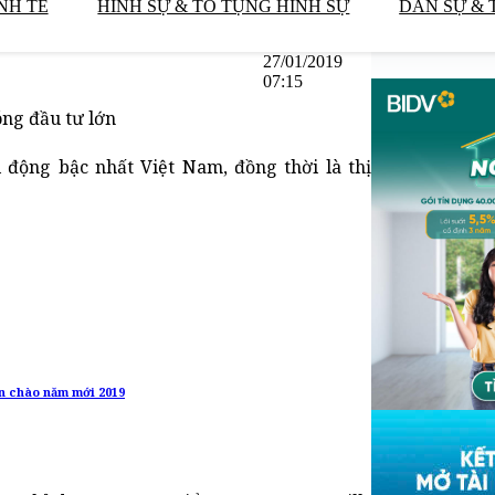
NH TẾ
HÌNH SỰ & TỐ TỤNG HÌNH SỰ
DÂN SỰ & 
27/01/2019
07:15
óng đầu tư lớn
i động bậc nhất Việt Nam, đồng thời là thị
n chào năm mới 2019