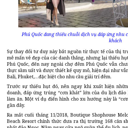
Phú Quốc đang thiếu chuỗi dịch vụ đáp ứng nhu cầ
khách
Sự thay đổi tư duy này bắt nguồn từ thực tế của thị 
mê mẩn vẻ đẹp của các danh thắng, nhưng lại thiếu hụt 
Phú Quốc, đến nay ngoài chợ đêm Phú Quốc vẫn chư
thực sầm uất và được thiết kế quy mô, hiện đại như vẫ
Bali, Phuket,…đặc biệt cho nhu cầu giải trí đêm.
Trước sự thiếu hụt đó, nên ngay khi xuất hiện nhữ
doanh, đáp ứng trúng “cơn khát” lớn của du lịch đảo
làm ăn. Một ví dụ điển hình cho xu hướng này là “c
gần đây.
Ra mắt cuối tháng 11/2018, Boutique Shophouse Mel
Beach Resort chính thức đưa ra thị trường 168 căn sh
nhất đảo Ngọc. Nằm ngay cửa ngõ quần thể du lịch, ng