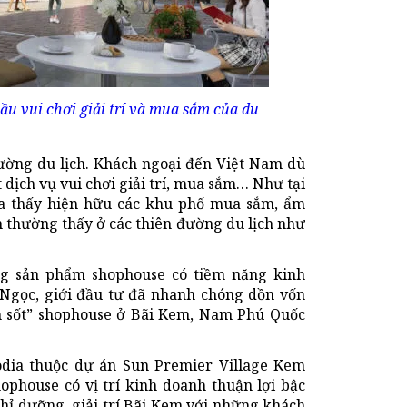
u vui chơi giải trí và mua sắm của du
trường du lịch. Khách ngoại đến Việt Nam dù
dịch vụ vui chơi giải trí, mua sắm… Như tại
a thấy hiện hữu các khu phố mua sắm, ẩm
n thường thấy ở các thiên đường du lịch như
ng sản phẩm shophouse có tiềm năng kinh
 Ngọc, giới đầu tư đã nhanh chóng dồn vốn
ơn sốt” shophouse ở Bãi Kem, Nam Phú Quốc
odia thuộc dự án Sun Premier Village Kem
ophouse có vị trí kinh doanh thuận lợi bậc
hỉ dưỡng, giải trí Bãi Kem với những khách