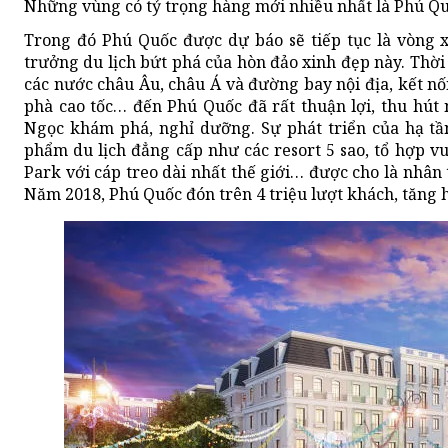
Những vùng có tỷ trọng hàng mới nhiều nhất là Phú Q
Trong đó Phú Quốc được dự báo sẽ tiếp tục là vòng x
trưởng du lịch bứt phá của hòn đảo xinh đẹp này. Thời 
các nước châu Âu, châu Á và đường bay nội địa, kết nối
phà cao tốc… đến Phú Quốc đã rất thuận lợi, thu hút
Ngọc khám phá, nghỉ dưỡng. Sự phát triển của hạ tầ
phẩm du lịch đẳng cấp như các resort 5 sao, tổ hợp v
Park với cáp treo dài nhất thế giới… được cho là nhân 
Năm 2018, Phú Quốc đón trên 4 triệu lượt khách, tăng 