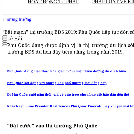
HOẠT ĐỘNG TƯ PHÁP
PHÁP LUẬT VỀ KI
Thương trường
“Bắt mạch” thị trường BĐS 2019: Phú Quốc tiếp tục đón s
Lê Hải
Phú Quốc đang được định vị là thị trường du lịch sô
trường BĐS du lịch đầy tiềm năng trong năm 2019.
Phú Quốc đang hiện thực hóa giấc mơ về một thiên đường du dịch biển
Phú Quốc sôi động với những khu phố thương mại đẳng cấp
Đi Phú Quốc cuối năm thôi, giá vé cáp treo chưa bao giờ hấp dẫn đến thế
Khách sạn 5 sao Premier Residences Phu Quoc Emerald Bay khuyến mại lớ
“Đặt cược” vào thị trường Phú Quốc