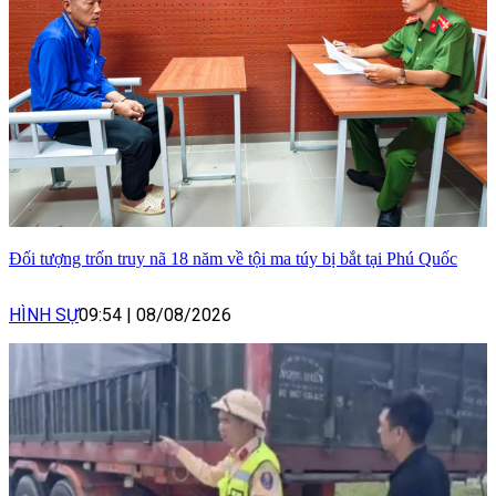
Đối tượng trốn truy nã 18 năm về tội ma túy bị bắt tại Phú Quốc
HÌNH SỰ
09:54
|
08/08/2026