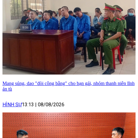
Mang súng, dao "đòi công bằng" cho bạn gái, nhóm thanh niên lĩnh
án tù
HÌNH SỰ
13:13
|
08/08/2026