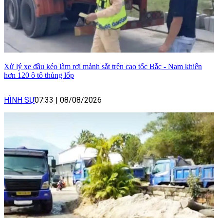
Xử lý xe đầu kéo làm rơi mảnh sắt trên cao tốc Bắc - Nam khiến
hơn 120 ô tô thủng lốp
HÌNH SỰ
07:33
|
08/08/2026