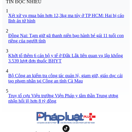
TIN ĐỌC NHIỀU
1
Xét xử vụ mua bán hơn 12,3kg ma túy ở TP HCM: Hai bị cáo
lĩnh án tử hình
2
Đồng Nai: Tạm giữ gã thanh niên bạo hành bé gái 11 tuổi con
riêng của người tình
3
Khởi tố thêm 6 cán bộ y tế ở Đắk Lắk liên quan vụ lập khống
3.539 lượt đơn thuốc BHYT
4
Bộ Công an kiểm tra công tác quản lý, giam giữ, giáo dục cải
tạo phạm nhân tại Công an tỉnh Cà Mau
5
Truy tố cựu Viện trưởng Viện Pháp y tâm thần Trung ương
nhận hối lộ hơn 8 tỷ đồng