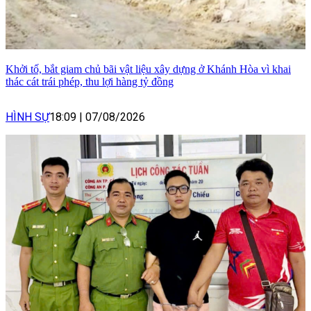
Khởi tố, bắt giam chủ bãi vật liệu xây dựng ở Khánh Hòa vì khai
thác cát trái phép, thu lợi hàng tỷ đồng
HÌNH SỰ
18:09
|
07/08/2026