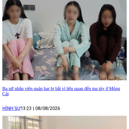
Ba nữ nhân viên quán bar bị bắt vì liên quan đến ma túy ở Móng
Cái
HÌNH SỰ
13:23
|
08/08/2026