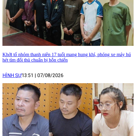
Khởi tố nhóm thanh niên 17 tuổi mang hung khí, phóng xe máy hú
hét tìm đối thủ chuẩn bị hỗn chiến
HÌNH SỰ
13:51
|
07/08/2026