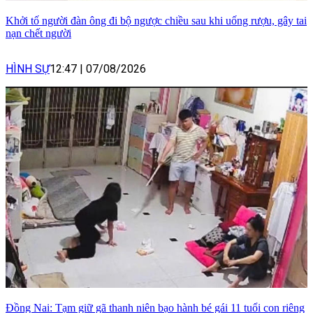
Khởi tố người đàn ông đi bộ ngược chiều sau khi uống rượu, gây tai
nạn chết người
HÌNH SỰ
12:47
|
07/08/2026
Đồng Nai: Tạm giữ gã thanh niên bạo hành bé gái 11 tuổi con riêng