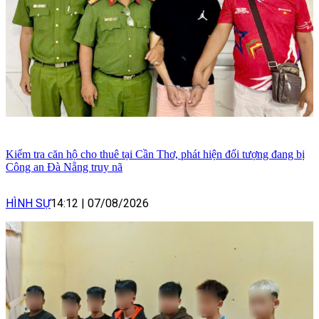
Kiểm tra căn hộ cho thuê tại Cần Thơ, phát hiện đối tượng đang bị
Công an Đà Nẵng truy nã
HÌNH SỰ
14:12
|
07/08/2026