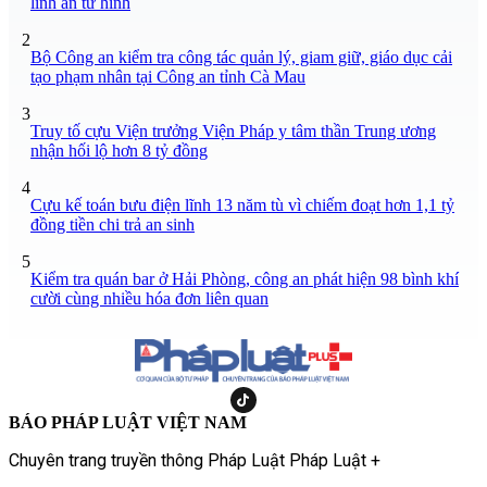
lĩnh án tử hình
2
Bộ Công an kiểm tra công tác quản lý, giam giữ, giáo dục cải
tạo phạm nhân tại Công an tỉnh Cà Mau
3
Truy tố cựu Viện trưởng Viện Pháp y tâm thần Trung ương
nhận hối lộ hơn 8 tỷ đồng
4
Cựu kế toán bưu điện lĩnh 13 năm tù vì chiếm đoạt hơn 1,1 tỷ
đồng tiền chi trả an sinh
5
Kiểm tra quán bar ở Hải Phòng, công an phát hiện 98 bình khí
cười cùng nhiều hóa đơn liên quan
BÁO PHÁP LUẬT VIỆT NAM
Chuyên trang truyền thông Pháp Luật Pháp Luật +