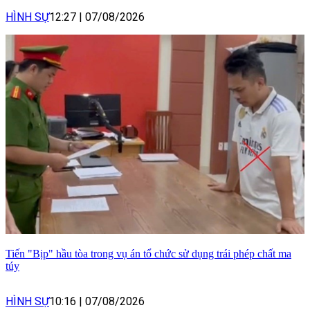
HÌNH SỰ
12:27
|
07/08/2026
Tiến "Bịp" hầu tòa trong vụ án tổ chức sử dụng trái phép chất ma
túy
HÌNH SỰ
10:16
|
07/08/2026