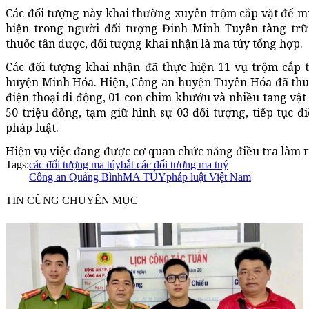
Các đối tượng này khai thường xuyên trộm cắp vặt để m
hiện trong người đối tượng Đinh Minh Tuyên tàng trữ
thuốc tân dược, đối tượng khai nhận là ma túy tổng hợp.
Các đối tượng khai nhận đã thực hiện 11 vụ trộm cắp 
huyện Minh Hóa. Hiện, Công an huyện Tuyên Hóa đã thu gi
điện thoại di động, 01 con chim khướu và nhiều tang vật 
50 triệu đồng, tạm giữ hình sự 03 đối tượng, tiếp tục đ
pháp luật.
Hiện vụ việc đang được cơ quan chức năng điều tra làm r
Tags:
các đối tượng ma túy
bắt các đối tượng ma tuý
Công an Quảng Bình
MA TÚY
pháp luật Việt Nam
TIN CÙNG CHUYÊN MỤC