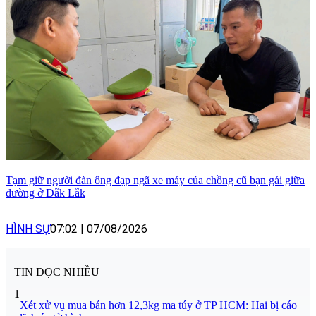
Tạm giữ người đàn ông đạp ngã xe máy của chồng cũ bạn gái giữa
đường ở Đắk Lắk
HÌNH SỰ
07:02
|
07/08/2026
TIN ĐỌC NHIỀU
1
Xét xử vụ mua bán hơn 12,3kg ma túy ở TP HCM: Hai bị cáo