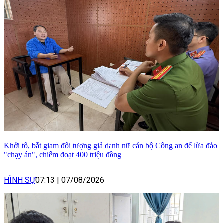
Khởi tố, bắt giam đối tượng giả danh nữ cán bộ Công an để lừa đảo
"chạy án", chiếm đoạt 400 triệu đồng
HÌNH SỰ
07:13
|
07/08/2026