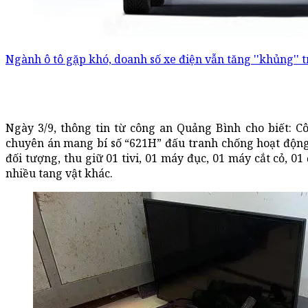
Ngành ô tô gặp khó, doanh số xe điện vẫn tăng ''khủng'' 
Ngày 3/9, thông tin từ công an Quảng Bình cho biết: 
chuyên án mang bí số “621H” đấu tranh chống hoạt động t
đối tượng, thu giữ 01 tivi, 01 máy đục, 01 máy cắt cỏ, 0
nhiều tang vật khác.