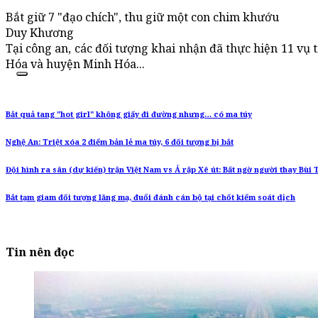
Bắt giữ 7 "đạo chích", thu giữ một con chim khướu
Duy Khương
Tại công an, các đối tượng khai nhận đã thực hiện 11 vụ 
Hóa và huyện Minh Hóa...
Bắt quả tang "hot girl" không giấy đi đường nhưng… có ma túy
Nghệ An: Triệt xóa 2 điểm bản lẻ ma túy, 6 đối tượng bị bắt
Đội hình ra sân (dự kiến) trận Việt Nam vs Ả rập Xê út: Bất ngờ người thay Bùi
Bắt tạm giam đối tượng lăng mạ, đuổi đánh cán bộ tại chốt kiểm soát dịch
Tin nên đọc