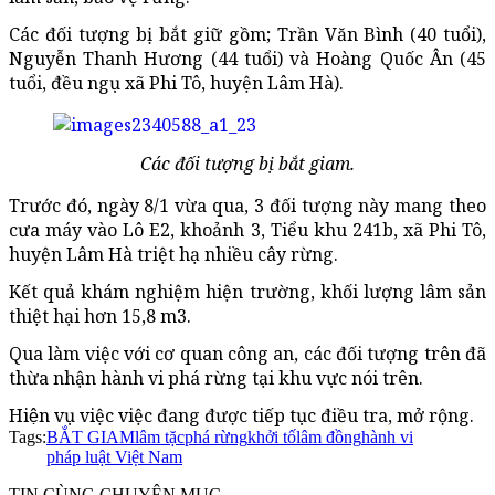
Các đối tượng bị bắt giữ gồm; Trần Văn Bình (40 tuổi),
Nguyễn Thanh Hương (44 tuổi) và Hoàng Quốc Ân (45
tuổi, đều ngụ xã Phi Tô, huyện Lâm Hà).
Các đối tượng bị bắt giam.
Trước đó, ngày 8/1 vừa qua, 3 đối tượng này mang theo
cưa máy vào Lô E2, khoảnh 3, Tiểu khu 241b, xã Phi Tô,
huyện Lâm Hà triệt hạ nhiều cây rừng.
Kết quả khám nghiệm hiện trường, khối lượng lâm sản
thiệt hại hơn 15,8 m3.
Qua làm việc với cơ quan công an, các đối tượng trên đã
thừa nhận hành vi phá rừng tại khu vực nói trên.
Hiện vụ việc việc đang được tiếp tục điều tra, mở rộng.
Tags:
BẮT GIAM
lâm tặc
phá rừng
khởi tố
lâm đồng
hành vi
pháp luật Việt Nam
TIN CÙNG CHUYÊN MỤC