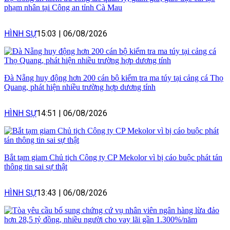
phạm nhân tại Công an tỉnh Cà Mau
HÌNH SỰ
15:03
|
06/08/2026
Đà Nẵng huy động hơn 200 cán bộ kiểm tra ma túy tại cảng cá Thọ
Quang, phát hiện nhiều trường hợp dương tính
HÌNH SỰ
14:51
|
06/08/2026
Bắt tạm giam Chủ tịch Công ty CP Mekolor vì bị cáo buộc phát tán
thông tin sai sự thật
HÌNH SỰ
13:43
|
06/08/2026