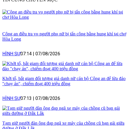
Công an điều tra vụ người phụ nữ bị tấn công bằng hung khí tại chợ
Hòa Long
HÌNH SỰ
07:14
|
07/08/2026
Khởi tố, bắt giam đối tượng giả danh nữ cán bộ Công an để lừa đảo
"chạy án", chiếm đoạt 400 triệu đồng
HÌNH SỰ
07:13
|
07/08/2026
Tạm giữ người đàn ông đạp ngã xe máy của chồng cũ bạn gái giữa
đường ở Đắk Lắk