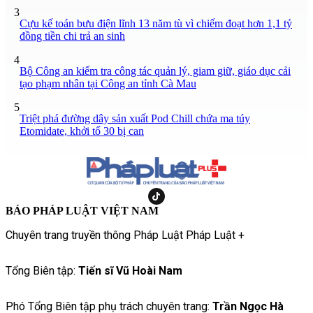
3
Cựu kế toán bưu điện lĩnh 13 năm tù vì chiếm đoạt hơn 1,1 tỷ
đồng tiền chi trả an sinh
4
Bộ Công an kiểm tra công tác quản lý, giam giữ, giáo dục cải
tạo phạm nhân tại Công an tỉnh Cà Mau
5
Triệt phá đường dây sản xuất Pod Chill chứa ma túy
Etomidate, khởi tố 30 bị can
BÁO PHÁP LUẬT VIỆT NAM
Chuyên trang truyền thông Pháp Luật Pháp Luật +
Tổng Biên tập:
Tiến sĩ Vũ Hoài Nam
Phó Tổng Biên tập phụ trách chuyên trang:
Trần Ngọc Hà