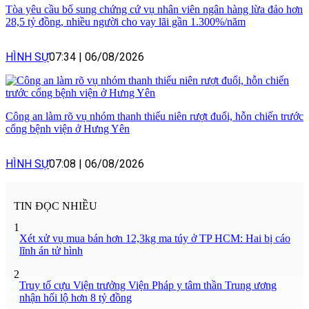
Tòa yêu cầu bổ sung chứng cứ vụ nhân viên ngân hàng lừa đảo hơn
28,5 tỷ đồng, nhiều người cho vay lãi gần 1.300%/năm
HÌNH SỰ
07:34
|
06/08/2026
Công an làm rõ vụ nhóm thanh thiếu niên rượt đuổi, hỗn chiến trước
cổng bệnh viện ở Hưng Yên
HÌNH SỰ
07:08
|
06/08/2026
TIN ĐỌC NHIỀU
1
Xét xử vụ mua bán hơn 12,3kg ma túy ở TP HCM: Hai bị cáo
lĩnh án tử hình
2
Truy tố cựu Viện trưởng Viện Pháp y tâm thần Trung ương
nhận hối lộ hơn 8 tỷ đồng