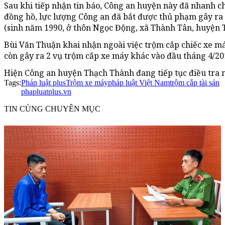
Sau khi tiếp nhận tin báo, Công an huyện này đã nhanh ch
đồng hồ, lực lượng Công an đã bắt được thủ phạm gây ra 
(sinh năm 1990, ở thôn Ngọc Động, xã Thành Tân, huyện 
Bùi Văn Thuận khai nhận ngoài việc trộm cắp chiếc xe máy
còn gây ra 2 vụ trộm cắp xe máy khác vào đầu tháng 4/20
Hiện Công an huyện Thạch Thành đang tiếp tục điều tra 
Tags:
Pháp luật plus
Trộm xe máy
pháp luật Việt Nam
trộm cắp tài sản
phapluatplus.vn
TIN CÙNG CHUYÊN MỤC