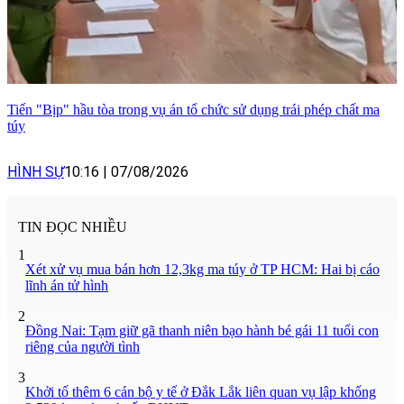
Tiến "Bịp" hầu tòa trong vụ án tổ chức sử dụng trái phép chất ma
túy
HÌNH SỰ
10:16
|
07/08/2026
TIN ĐỌC NHIỀU
1
Xét xử vụ mua bán hơn 12,3kg ma túy ở TP HCM: Hai bị cáo
lĩnh án tử hình
2
Đồng Nai: Tạm giữ gã thanh niên bạo hành bé gái 11 tuổi con
riêng của người tình
3
Khởi tố thêm 6 cán bộ y tế ở Đắk Lắk liên quan vụ lập khống