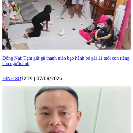
Đồng Nai: Tạm giữ gã thanh niên bạo hành bé gái 11 tuổi con riêng
của người tình
HÌNH SỰ
12:29
|
07/08/2026