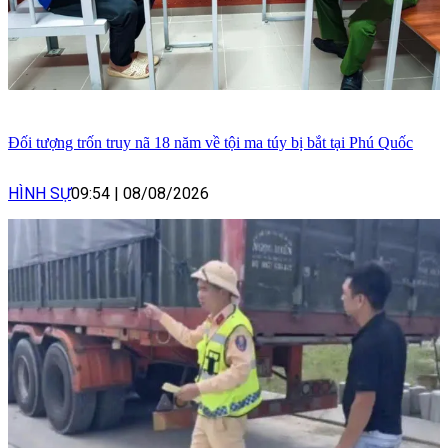
Đối tượng trốn truy nã 18 năm về tội ma túy bị bắt tại Phú Quốc
HÌNH SỰ
09:54
|
08/08/2026