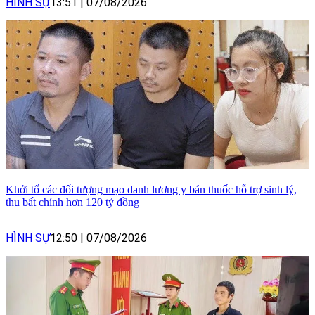
HÌNH SỰ
13:51
|
07/08/2026
Khởi tố các đối tượng mạo danh lương y bán thuốc hỗ trợ sinh lý,
thu bất chính hơn 120 tỷ đồng
HÌNH SỰ
12:50
|
07/08/2026