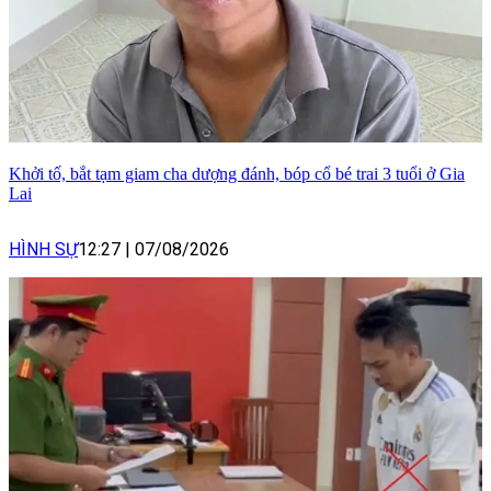
Khởi tố, bắt tạm giam cha dượng đánh, bóp cổ bé trai 3 tuổi ở Gia
Lai
HÌNH SỰ
12:27
|
07/08/2026