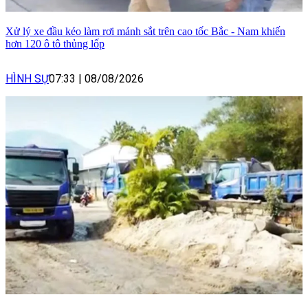
Xử lý xe đầu kéo làm rơi mảnh sắt trên cao tốc Bắc - Nam khiến
hơn 120 ô tô thủng lốp
HÌNH SỰ
07:33
|
08/08/2026