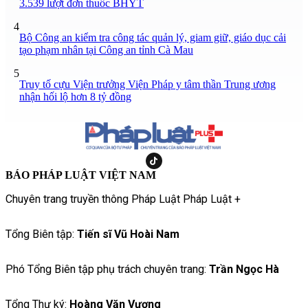
3.539 lượt đơn thuốc BHYT
4
Bộ Công an kiểm tra công tác quản lý, giam giữ, giáo dục cải
tạo phạm nhân tại Công an tỉnh Cà Mau
5
Truy tố cựu Viện trưởng Viện Pháp y tâm thần Trung ương
nhận hối lộ hơn 8 tỷ đồng
BÁO PHÁP LUẬT VIỆT NAM
Chuyên trang truyền thông Pháp Luật Pháp Luật +
Tổng Biên tập:
Tiến sĩ Vũ Hoài Nam
Phó Tổng Biên tập phụ trách chuyên trang:
Trần Ngọc Hà
Tổng Thư ký:
Hoàng Văn Vượng