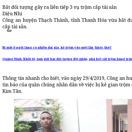
Bắt đối tượng gây ra liên tiếp 3 vụ trộm cắp tài sản
Diệu Nhi
Công an huyện Thạch Thành, tỉnh Thanh Hóa vừa bắt đư
cắp tài sản.
Bí mật ở ngôi làng có nhiều đại gia, kẻ trộm vào một lần ‘khóc thét’
Quảng Ninh: Khởi tố, tạm giữ hai đối tượng đột nhập, phá két sắt trộm hàng tră
Thông tin nhanh cho biết, vào ngày 29/4/2019, Công an
tin báo của quần chúng nhân dân về việc bị kẻ gian trộm c
Kim Tân.