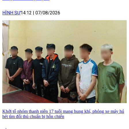
HÌNH SỰ
14:12
|
07/08/2026
Khởi tố nhóm thanh niên 17 tuổi mang hung khí, phóng xe máy hú
hét tìm đối thủ chuẩn bị hỗn chiến