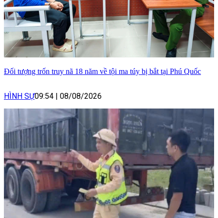
Đối tượng trốn truy nã 18 năm về tội ma túy bị bắt tại Phú Quốc
HÌNH SỰ
09:54
|
08/08/2026