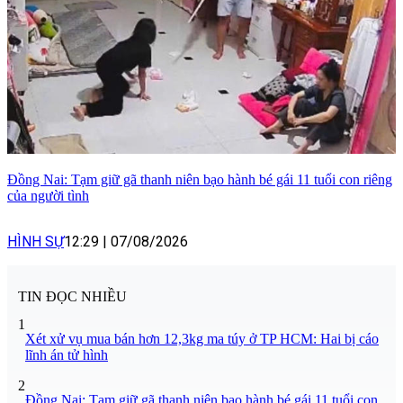
Đồng Nai: Tạm giữ gã thanh niên bạo hành bé gái 11 tuổi con riêng
của người tình
HÌNH SỰ
12:29
|
07/08/2026
TIN ĐỌC NHIỀU
1
Xét xử vụ mua bán hơn 12,3kg ma túy ở TP HCM: Hai bị cáo
lĩnh án tử hình
2
Đồng Nai: Tạm giữ gã thanh niên bạo hành bé gái 11 tuổi con