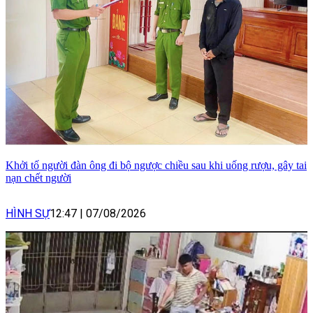
Khởi tố người đàn ông đi bộ ngược chiều sau khi uống rượu, gây tai
nạn chết người
HÌNH SỰ
12:47
|
07/08/2026