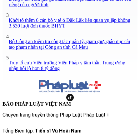
riêng của người tình
3
Khởi tố thêm 6 cán bộ y tế ở Đắk Lắk liên quan vụ lập khống
3.539 lượt đơn thuốc BHYT
4
Bộ Công an kiểm tra công tác quản lý, giam giữ, giáo dục cải
tạo phạm nhân tại Công an tỉnh Cà Mau
5
Truy tố cựu Viện trưởng Viện Pháp y tâm thần Trung ương
nhận hối lộ hơn 8 tỷ đồng
BÁO PHÁP LUẬT VIỆT NAM
Chuyên trang truyền thông Pháp Luật Pháp Luật +
Tổng Biên tập:
Tiến sĩ Vũ Hoài Nam