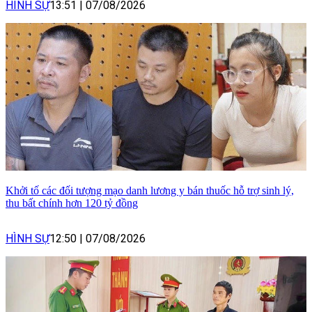
HÌNH SỰ
13:51
|
07/08/2026
Khởi tố các đối tượng mạo danh lương y bán thuốc hỗ trợ sinh lý,
thu bất chính hơn 120 tỷ đồng
HÌNH SỰ
12:50
|
07/08/2026