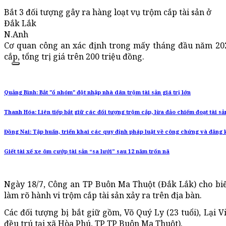
Bắt 3 đối tượng gây ra hàng loạt vụ trộm cắp tài sản ở
Đắk Lắk
N.Anh
Cơ quan công an xác định trong mấy tháng đầu năm 202
cắp, tổng trị giá trên 200 triệu đồng.
Quảng Bình: Bắt "ổ nhóm" đột nhập nhà dân trộm tài sản giá trị lớn
Thanh Hóa: Liên tiếp bắt giữ các đối tượng trộm cắp, lừa đảo chiếm đoạt tài sả
Đồng Nai: Tập huấn, triển khai các quy định pháp luật về công chứng và đăng ký
Giết tài xế xe ôm cướp tài sản “sa lưới” sau 12 năm trốn nã
Ngày 18/7, Công an TP Buôn Ma Thuột (Đắk Lắk) cho biết
làm rõ hành vi trộm cắp tài sản xảy ra trên địa bàn.
Các đối tượng bị bắt giữ gồm, Võ Quý Ly (23 tuổi), Lại 
đều trú tại xã Hòa Phú, TP TP Buôn Ma Thuột).