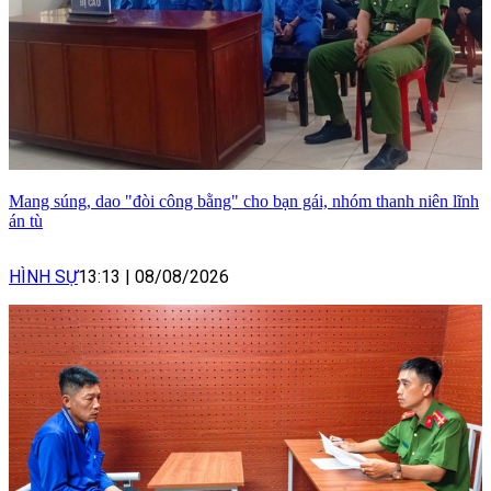
Mang súng, dao "đòi công bằng" cho bạn gái, nhóm thanh niên lĩnh
án tù
HÌNH SỰ
13:13
|
08/08/2026