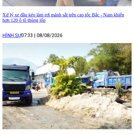
Xử lý xe đầu kéo làm rơi mảnh sắt trên cao tốc Bắc - Nam khiến
hơn 120 ô tô thủng lốp
HÌNH SỰ
07:33
|
08/08/2026