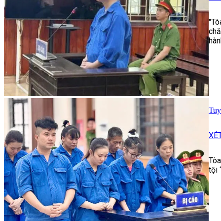
"Tò
chă
hàn
Tuy
XÉ
Tòa
tội