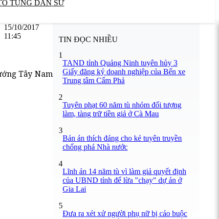
TỐ TỤNG DÂN SỰ
15/10/2017
11:45
TIN ĐỌC NHIỀU
1
TAND tỉnh Quảng Ninh tuyên hủy 3
Giấy đăng ký doanh nghiệp của Bến xe
 hướng Tây Nam
Trung tâm Cẩm Phả
2
Tuyên phạt 60 năm tù nhóm đối tượng
làm, tàng trữ tiền giả ở Cà Mau
3
Bản án thích đáng cho kẻ tuyên truyền
chống phá Nhà nước
4
Lĩnh án 14 năm tù vì làm giả quyết định
của UBND tỉnh để lừa "chạy" dự án ở
Gia Lai
5
Đưa ra xét xử người phụ nữ bị cáo buộc