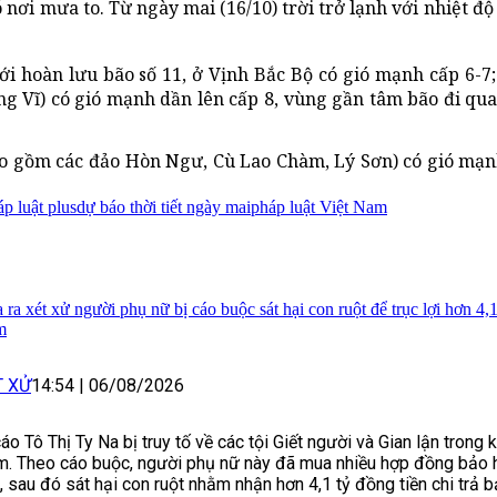
ơi mưa to. Từ ngày mai (16/10) trời trở lạnh với nhiệt độ
i hoàn lưu bão số 11, ở Vịnh Bắc Bộ có gió mạnh cấp 6-7
g Vĩ) có gió mạnh dần lên cấp 8, vùng gần tâm bão đi qua 
o gồm các đảo Hòn Ngư, Cù Lao Chàm, Lý Sơn) có gió mạnh
p luật plus
dự báo thời tiết ngày mai
pháp luật Việt Nam
 ra xét xử người phụ nữ bị cáo buộc sát hại con ruột để trục lợi hơn 4,1
m
T XỬ
14:54
|
06/08/2026
cáo Tô Thị Ty Na bị truy tố về các tội Giết người và Gian lận trong
m. Theo cáo buộc, người phụ nữ này đã mua nhiều hợp đồng bảo 
, sau đó sát hại con ruột nhằm nhận hơn 4,1 tỷ đồng tiền chi trả 