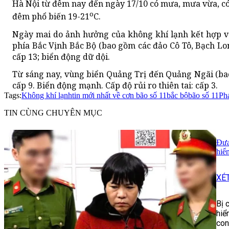
Hà Nội từ đêm nay đến ngày 17/10 có mưa, mưa vừa, có n
o
đêm phổ biến 19-21
C.
Ngày mai do ảnh hưởng của không khí lạnh kết hợp vớ
phía Bắc Vịnh Bắc Bộ (bao gồm các đảo Cô Tô, Bạch Lon
cấp 13; biển động dữ dội.
Từ sáng nay, vùng biển Quảng Trị đến Quảng Ngãi (ba
cấp 9. Biển động mạnh. Cấp độ rủi ro thiên tai: cấp 3.
Tags:
Không khí lạnh
tin mới nhất về cơn bão số 11
bắc bộ
bão số 11
Phá
TIN CÙNG CHUYÊN MỤC
Đưa
hiể
XÉ
Bị 
hiể
con