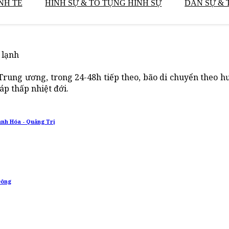
NH TẾ
HÌNH SỰ & TỐ TỤNG HÌNH SỰ
DÂN SỰ & 
 lạnh
Trung ương, trong 24-48h tiếp theo, bão di chuyển theo
áp thấp nhiệt đới.
hanh Hóa - Quảng Trị
Đông