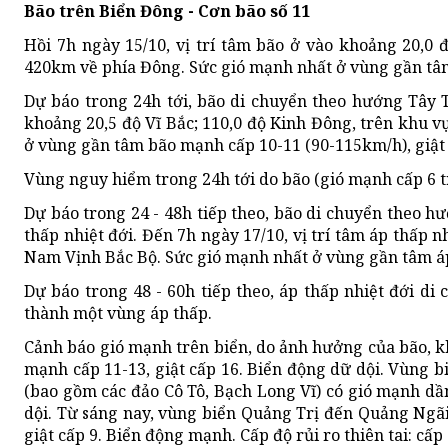
Bão trên Biển Đông - Cơn bão số 11
Hồi 7h ngày 15/10, vị trí tâm bão ở vào khoảng 20,0
420km về phía Đông. Sức gió mạnh nhất ở vùng gần tâm
Dự báo trong 24h tới, bão di chuyển theo hướng Tây T
khoảng 20,5 độ Vĩ Bắc; 110,0 độ Kinh Đông, trên khu 
ở vùng gần tâm bão mạnh cấp 10-11 (90-115km/h), giật 
Vùng nguy hiểm trong 24h tới do bão (gió mạnh cấp 6 trở
Dự báo trong 24 - 48h tiếp theo, bão di chuyển theo 
thấp nhiệt đới. Đến 7h ngày 17/10, vị trí tâm áp thấp 
Nam Vịnh Bắc Bộ. Sức gió mạnh nhất ở vùng gần tâm áp 
Dự báo trong 48 - 60h tiếp theo, áp thấp nhiệt đới 
thành một vùng áp thấp.
Cảnh báo gió mạnh trên biển, do ảnh hưởng của bão, 
mạnh cấp 11-13, giật cấp 16. Biển động dữ dội. Vùng b
(bao gồm các đảo Cô Tô, Bạch Long Vĩ) có gió mạnh dần
dội. Từ sáng nay, vùng biển Quảng Trị đến Quảng Ngã
giật cấp 9. Biển động mạnh. Cấp độ rủi ro thiên tai: cấp 