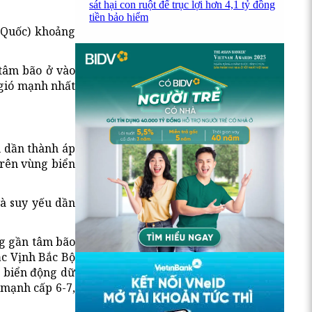
sát hại con ruột để trục lợi hơn 4,1 tỷ đồng
tiền bảo hiểm
g Quốc) khoảng
 tâm bão ở vào
 gió mạnh nhất
u dần thành áp
trên vùng biển
và suy yếu dần
ng gần tâm bão
ắc Vịnh Bắc Bộ
; biển động dữ
 mạnh cấp 6-7,