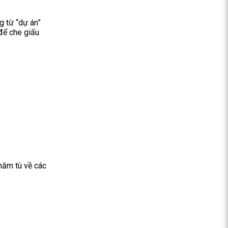
g từ “dự án”
 để che giấu
năm tù về các