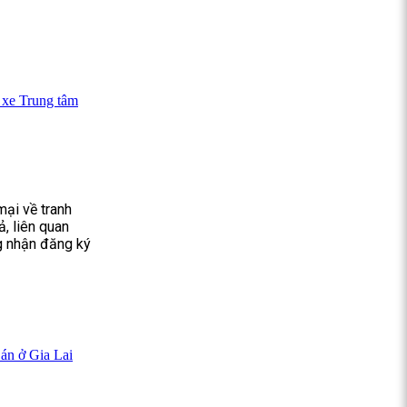
 xe Trung tâm
ại về tranh
, liên quan
g nhận đăng ký
 án ở Gia Lai