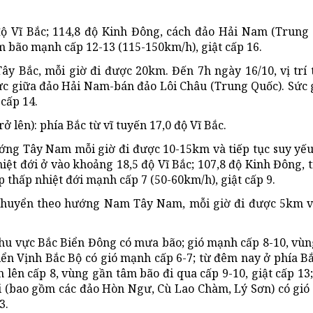
 độ Vĩ Bắc; 114,8 độ Kinh Đông, cách đảo Hải Nam (Trun
 bão mạnh cấp 12-13 (115-150km/h), giật cấp 16.
ây Bắc, mỗi giờ đi được 20km. Đến 7h ngày 16/10, vị trí
vực giữa đảo Hải Nam-bán đảo Lôi Châu (Trung Quốc). Sức
cấp 14.
 lên): phía Bắc từ vĩ tuyến 17,0 độ Vĩ Bắc.
hướng Tây Nam mỗi giờ đi được 10-15km và tiếp tục suy yế
nhiệt đới ở vào khoảng 18,5 độ Vĩ Bắc; 107,8 độ Kinh Đông, 
thấp nhiệt đới mạnh cấp 7 (50-60km/h), giật cấp 9.
di chuyển theo hướng Nam Tây Nam, mỗi giờ đi được 5km 
khu vực Bắc Biển Đông có mưa bão; gió mạnh cấp 8-10, vù
iển Vịnh Bắc Bộ có gió mạnh cấp 6-7; từ đêm nay ở phía B
 lên cấp 8, vùng gần tâm bão đi qua cấp 9-10, giật cấp 13
i (bao gồm các đảo Hòn Ngư, Cù Lao Chàm, Lý Sơn) có gió
3.