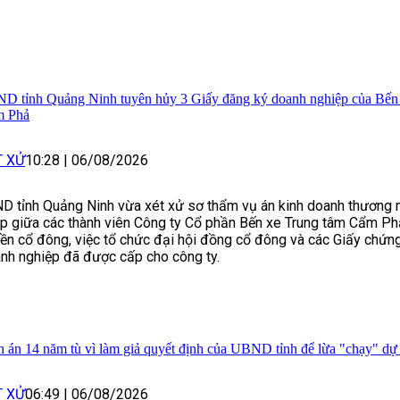
D tỉnh Quảng Ninh tuyên hủy 3 Giấy đăng ký doanh nghiệp của Bến
 Phả
T XỬ
10:28
|
06/08/2026
D tỉnh Quảng Ninh vừa xét xử sơ thẩm vụ án kinh doanh thương m
p giữa các thành viên Công ty Cổ phần Bến xe Trung tâm Cẩm Phả
ền cổ đông, việc tổ chức đại hội đồng cổ đông và các Giấy chứn
nh nghiệp đã được cấp cho công ty.
h án 14 năm tù vì làm giả quyết định của UBND tỉnh để lừa "chạy" dự
T XỬ
06:49
|
06/08/2026