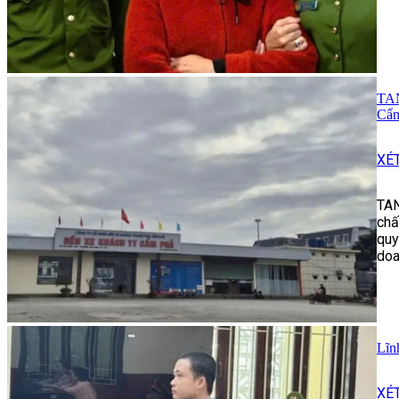
TAN
Cẩm
XÉ
TAN
chấ
quy
doa
Lĩn
XÉ