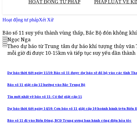
HOẠT ĐỘNG TƯ PHÁP
PHÁP LUẬT VỀ KI
Hoạt động tư pháp
Xét Xử
Bão số 11 suy yếu thành vùng thấp, Bắc Bộ đón không khí
Ngọc Nga
Theo dự báo từ Trung tâm dự báo khí tượng thủy văn 
mỗi giờ đi được 10-15km và tiếp tục suy yếu dần thành 
Dự báo thời tiết ngày 15/10: Bão số 11 được dự báo sẽ đổ bộ vào các tỉnh T
Bão số 11 giật cấp 12 hướng vào Bắc Trung Bộ
Tin mới nhất về bão số 11: Có thể giật cấp 15
Dự báo thời tiết ngày 14/10: Cơn bão số 11 giật cấp 10 hoành hành trên Biển 
Bão số 11 đi vào Biển Đông, BCĐ Trung ương ban hành công điện hỏa tốc