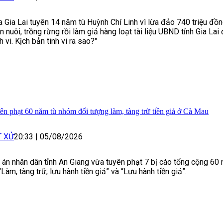
a Gia Lai tuyên 14 năm tù Huỳnh Chí Linh vì lừa đảo 740 triệu đồn
n nuôi, trồng rừng rồi làm giả hàng loạt tài liệu UBND tỉnh Gia Lai
h vi. Kịch bản tinh vi ra sao?"
ên phạt 60 năm tù nhóm đối tượng làm, tàng trữ tiền giả ở Cà Mau
T XỬ
20:33
|
05/08/2026
 án nhân dân tỉnh An Giang vừa tuyên phạt 7 bị cáo tổng cộng 60 
 “Làm, tàng trữ, lưu hành tiền giả” và “Lưu hành tiền giả”.