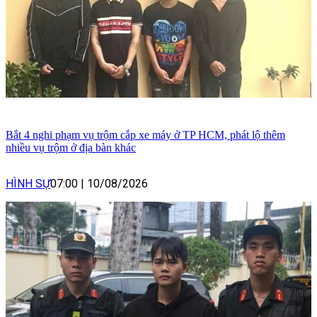
Bắt 4 nghi phạm vụ trộm cắp xe máy ở TP HCM, phát lộ thêm
nhiều vụ trộm ở địa bàn khác
HÌNH SỰ
07:00
|
10/08/2026