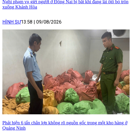
Nghi phạm vụ giết người ở Đồng Nai bị bắt khi đang lái ôtô bỏ trốn
xuống Khánh Hòa
HÌNH SỰ
13:58
|
09/08/2026
Phát hiện 6 tấn chân lợn không rõ nguồn gốc trong một kho hàng ở
Quảng Ninh