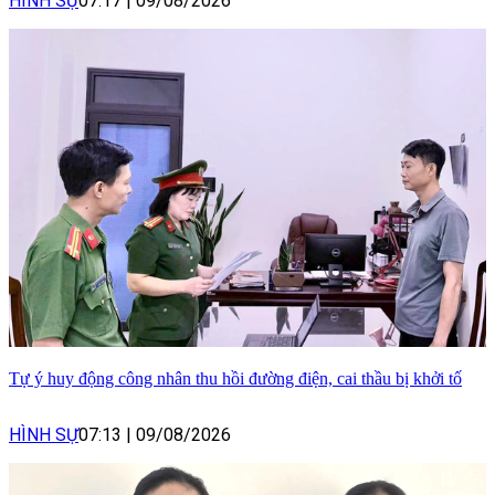
HÌNH SỰ
07:17
|
09/08/2026
Tự ý huy động công nhân thu hồi đường điện, cai thầu bị khởi tố
HÌNH SỰ
07:13
|
09/08/2026