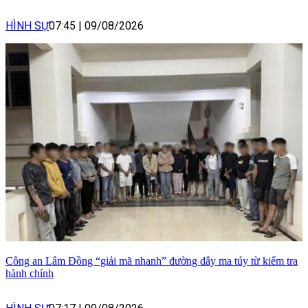
HÌNH SỰ
07:45
|
09/08/2026
Công an Lâm Đồng “giải mã nhanh” đường dây ma túy từ kiểm tra
hành chính