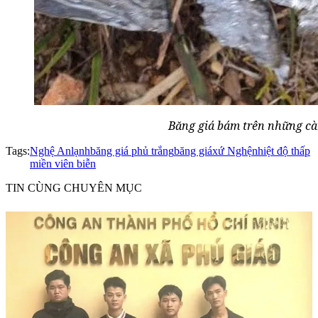
Băng giá bám trên những cà
Tags:
Nghệ An
lạnh
băng giá phủ trắng
băng giá
xứ Nghệ
nhiệt độ thấp
miền viên biễn
TIN CÙNG CHUYÊN MỤC