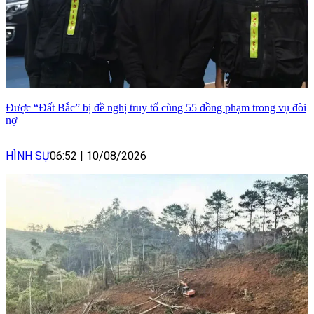
Được “Đất Bắc” bị đề nghị truy tố cùng 55 đồng phạm trong vụ đòi
nợ
HÌNH SỰ
06:52
|
10/08/2026