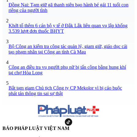
Đồng Nai: Tạm giữ gã thanh niên bạo hành bé gái 11 tuổi con
riêng của người tình
2
Khởi tố thêm 6 cán bộ y tế ở Đắk Lắk liên quan vụ lập khống
3.539 lượt đơn thuốc BHYT
3
Bộ Công an kiểm tra công tác quản lý, giam giữ, giáo dục cải
tạo phạm nhân tại Công an tỉnh Cà Mau
4
Công an điều tra vụ người phụ nữ bị tấn công bằng hung khí
tại chợ Hòa Long
5
Bắt tạm giam Chủ tịch Công ty CP Mekolor vì bị cáo buộc
phát tán thông tin sai sự thật
BÁO PHÁP LUẬT VIỆT NAM