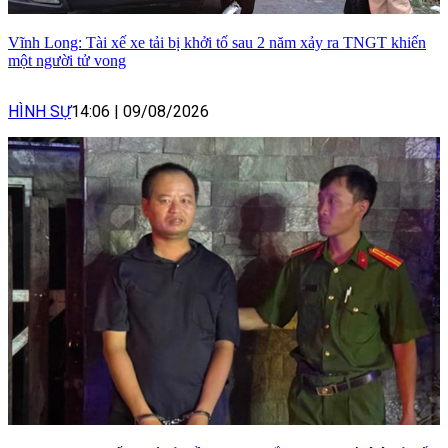
Vĩnh Long: Tài xế xe tải bị khởi tố sau 2 năm xảy ra TNGT khiến
một người tử vong
HÌNH SỰ
14:06
|
09/08/2026