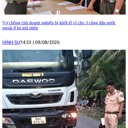
Vợ chồng chủ doanh nghiệp bị khởi tố vì cho 3 công dân nước
ngoài ở lại trái phép
HÌNH SỰ
14:33
|
09/08/2026