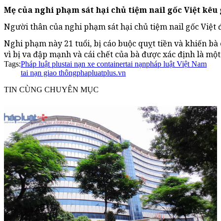
Mẹ của nghi phạm sát hại chủ tiệm nail gốc Việt kêu 
Người thân của nghi phạm sát hại chủ tiệm nail gốc Việt 
Nghi phạm này 21 tuổi, bị cáo buộc quỵt tiền và khiến bà
vì bị va đập mạnh và cái chết của bà được xác định là một
Tags:
Pháp luật plus
tai nạn xe container
tai nạn
pháp luật Việt Nam
tai nạn giao thông
phapluatplus.vn
TIN CÙNG CHUYÊN MỤC