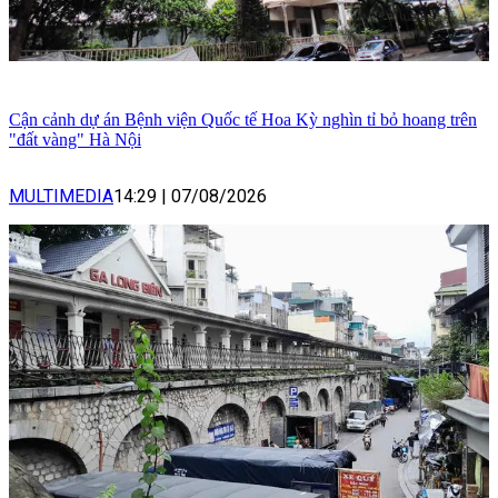
Cận cảnh dự án Bệnh viện Quốc tế Hoa Kỳ nghìn tỉ bỏ hoang trên
"đất vàng" Hà Nội
MULTIMEDIA
14:29
|
07/08/2026