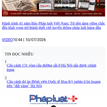
Hành trình 41 năm Báo Pháp luật Việt Nam: Từ nền tảng vững chắc
đến khát vọng trở thành thiết chế truyền thông pháp luật hàng đầu
VIDEO
10:44
|
10/07/2026
TIN ĐỌC NHIỀU
1
Cận cảnh 131 vòm cầu đường sắt ở Hà Nội sắp được chỉnh
trang
2
Cận cảnh dự án Bệnh viện Quốc tế Hoa Kỳ nghìn tỉ bỏ hoang
trên "đất vàng" Hà Nội