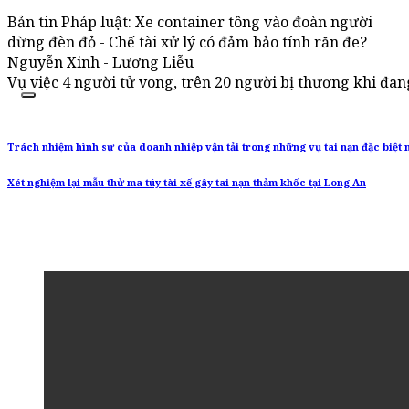
Bản tin Pháp luật: Xe container tông vào đoàn người
dừng đèn đỏ - Chế tài xử lý có đảm bảo tính răn đe?
Nguyễn Xinh - Lương Liễu
Vụ việc 4 người tử vong, trên 20 người bị thương khi đa
Trách nhiệm hình sự của doanh nhiệp vận tải trong những vụ tai nạn đặc biệt
Xét nghiệm lại mẫu thử ma túy tài xế gây tai nạn thảm khốc tại Long An