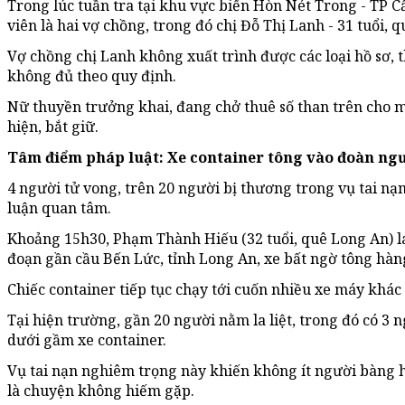
Trong lúc tuần tra tại khu vực biển Hòn Nét Trong - TP C
viên là hai vợ chồng, trong đó chị Đỗ Thị Lanh - 31 tuổi
Vợ chồng chị Lanh không xuất trình được các loại hồ sơ, 
không đủ theo quy định.
Nữ thuyền trưởng khai, đang chở thuê số than trên cho m
hiện, bắt giữ.
Tâm điểm pháp luật: Xe container tông vào đoàn ngư
4 người tử vong, trên 20 người bị thương trong vụ tai n
luận quan tâm.
Khoảng 15h30, Phạm Thành Hiếu (32 tuổi, quê Long An) lá
đoạn gần cầu Bến Lức, tỉnh Long An, xe bất ngờ tông hàn
Chiếc container tiếp tục chạy tới cuốn nhiều xe máy khá
Tại hiện trường, gần 20 người nằm la liệt, trong đó có 3
dưới gầm xe container.
Vụ tai nạn nghiêm trọng này khiến không ít người bàng h
là chuyện không hiếm gặp.