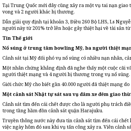
Tại Trung Quốc mới đây cũng xảy ra một vụ tai nạn giao 
vong và 2 người khác bị thương.
Dẫn giải quy định tại khoản 3, Điều 260 Bộ LHS, Ls Nguy
người này từ 201% trở lên hoặc gây thiệt hại về tài sản từ
Tin Thế giới
Nổ súng ở trung tâm bowling Mỹ, ba người thiệt mạ
Cảnh sát tại Mỹ đối phó vụ nổ súng có nhiều nạn nhân, c
Một nhân chứng khẳng định đã nghe thấy một cuộc cãi vã l
người thiệt mạng và 4 người bị thương trong vụ nổ súng.
Giới chức Mỹ cho biết gần 40.000 người đã thiệt mạng do
Một cảnh sát Nhật tự sát sau vụ đâm xe đêm giao thừ
Cảnh sát tìm đến cái chết được cho là người phụ trách đi
trong tầng hầm đồn cảnh sát quận Harajuku.
Truyền thông nước này đưa tin cảnh sát tìm đến cái chết 
việc ngày hôm đó sau khi vụ tấn công xảy ra. Viên cảnh s