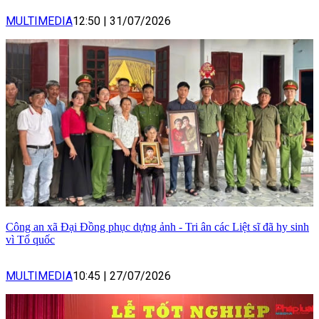
MULTIMEDIA
12:50
|
31/07/2026
Công an xã Đại Đồng phục dựng ảnh - Tri ân các Liệt sĩ đã hy sinh
vì Tổ quốc
MULTIMEDIA
10:45
|
27/07/2026