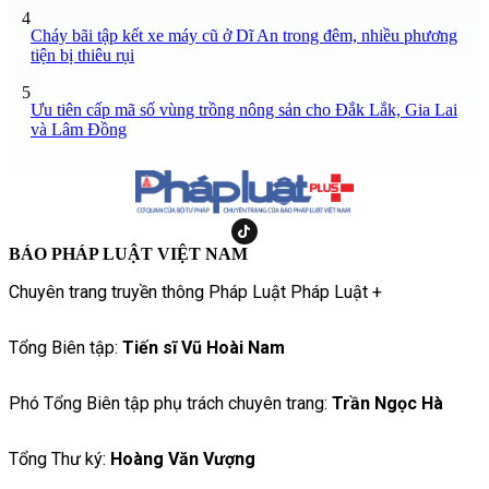
4
Cháy bãi tập kết xe máy cũ ở Dĩ An trong đêm, nhiều phương
tiện bị thiêu rụi
5
Ưu tiên cấp mã số vùng trồng nông sản cho Đắk Lắk, Gia Lai
và Lâm Đồng
BÁO PHÁP LUẬT VIỆT NAM
Chuyên trang truyền thông Pháp Luật Pháp Luật +
Tổng Biên tập:
Tiến sĩ Vũ Hoài Nam
Phó Tổng Biên tập phụ trách chuyên trang:
Trần Ngọc Hà
Tổng Thư ký:
Hoàng Văn Vượng