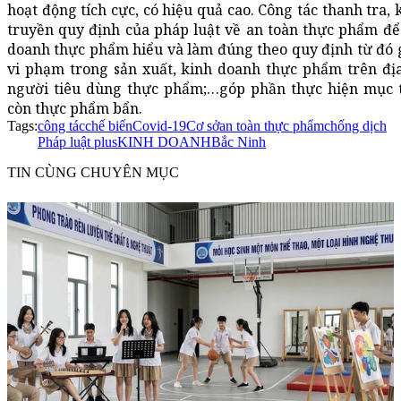
hoạt động tích cực, có hiệu quả cao. Công tác thanh tra, 
truyền quy định của pháp luật về an toàn thực phẩm để 
doanh thực phẩm hiểu và làm đúng theo quy định từ đó 
vi phạm trong sản xuất, kinh doanh thực phẩm trên đị
người tiêu dùng thực phẩm;…góp phần thực hiện mục 
còn thực phẩm bẩn.
Tags:
công tác
chế biến
Covid-19
Cơ sở
an toàn thực phẩm
chống dịch
Pháp luật plus
KINH DOANH
Bắc Ninh
TIN CÙNG CHUYÊN MỤC