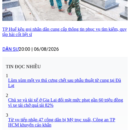
TP Huế kêu gọi nhân dân cung cấp thông tin phục vụ tìm kiếm, quy
tập hài cốt liệt sĩ
DÂN SỰ
20:00
|
06/08/2026
TIN ĐỌC NHIỀU
1
Lùm xùm một vụ thú cưng chết sau phẫu thuật tử cung tại Đà
Lạt
2
Chủ xe và tài xế ở Gia Lai đối mặt mức phạt gần 60 triệu đồng
vì xe tải chở quá tải 82%
3
Từ vụ tiếp nhận 47 công dân bị Mỹ trục xuất, Công an TP
HCM khuyến cáo khẩn