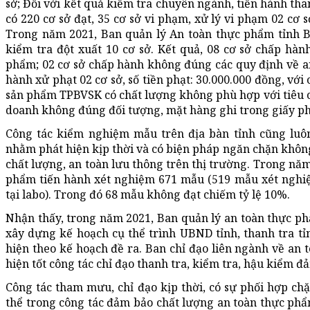
sở; Đối với kết quả kiểm tra chuyên ngành, tiến hành tha
có 220 cơ sở đạt, 35 cơ sở vi phạm, xử lý vi phạm 02 cơ s
Trong năm 2021, Ban quản lý An toàn thực phẩm tỉnh B
kiểm tra đột xuất 10 cơ sở. Kết quả, 08 cơ sở chấp hàn
phẩm; 02 cơ sở chấp hành không đúng các quy định về an
hành xử phạt 02 cơ sở, số tiền phạt: 30.000.000 đồng, với
sản phẩm TPBVSK có chất lượng không phù hợp với tiêu 
doanh không đúng đối tượng, mặt hàng ghi trong giấy p
Công tác kiểm nghiệm mẫu trên địa bàn tỉnh cũng luô
nhằm phát hiện kịp thời và có biện pháp ngăn chặn khô
chất lượng, an toàn lưu thông trên thị trường. Trong nă
phẩm tiến hành xét nghiệm 671 mẫu (519 mẫu xét nghi
tại labo). Trong đó 68 mẫu không đạt chiếm tỷ lệ 10%.
Nhận thấy,
trong năm 2021, Ban quản lý an toàn thực ph
xây dựng kế hoạch cụ thể trình UBND tỉnh, thanh tra tỉ
hiện theo kế hoạch đề ra. Ban chỉ đạo liên ngành về an 
hiện tốt công tác chỉ đạo thanh tra, kiểm tra, hậu kiểm đ
Công tác tham mưu, chỉ đạo kịp thời, có sự phối hợp ch
thể trong công tác đảm bảo chất lượng an toàn thực phẩm