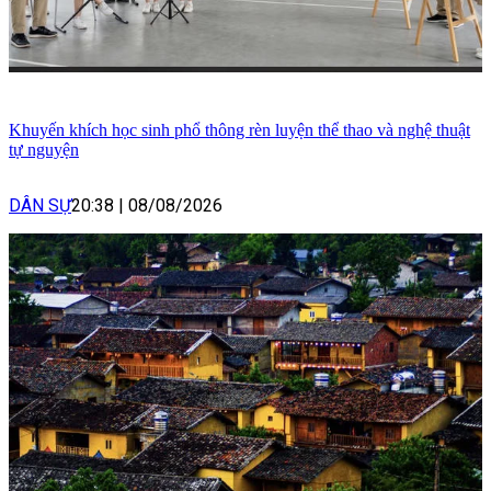
Khuyến khích học sinh phổ thông rèn luyện thể thao và nghệ thuật
tự nguyện
DÂN SỰ
20:38
|
08/08/2026