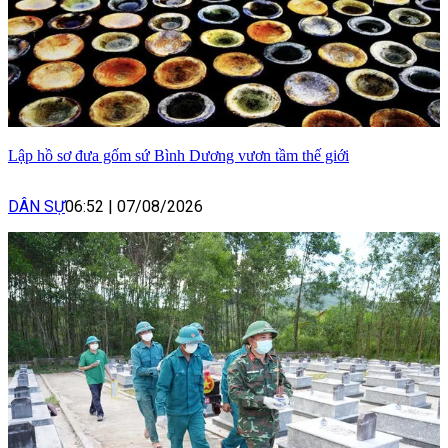
Lập hồ sơ đưa gốm sứ Bình Dương vươn tầm thế giới
DÂN SỰ
06:52
|
07/08/2026