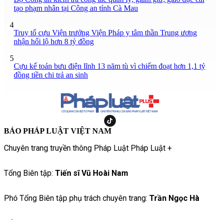
tạo phạm nhân tại Công an tỉnh Cà Mau
4
Truy tố cựu Viện trưởng Viện Pháp y tâm thần Trung ương
nhận hối lộ hơn 8 tỷ đồng
5
Cựu kế toán bưu điện lĩnh 13 năm tù vì chiếm đoạt hơn 1,1 tỷ
đồng tiền chi trả an sinh
BÁO PHÁP LUẬT VIỆT NAM
Chuyên trang truyền thông Pháp Luật Pháp Luật +
Tổng Biên tập:
Tiến sĩ Vũ Hoài Nam
Phó Tổng Biên tập phụ trách chuyên trang:
Trần Ngọc Hà