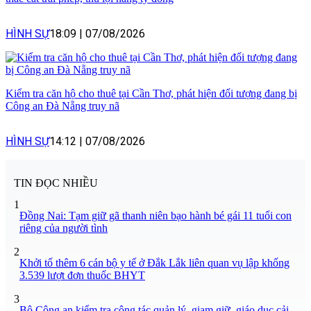
HÌNH SỰ
18:09
|
07/08/2026
Kiểm tra căn hộ cho thuê tại Cần Thơ, phát hiện đối tượng đang bị
Công an Đà Nẵng truy nã
HÌNH SỰ
14:12
|
07/08/2026
TIN ĐỌC NHIỀU
1
Đồng Nai: Tạm giữ gã thanh niên bạo hành bé gái 11 tuổi con
riêng của người tình
2
Khởi tố thêm 6 cán bộ y tế ở Đắk Lắk liên quan vụ lập khống
3.539 lượt đơn thuốc BHYT
3
Bộ Công an kiểm tra công tác quản lý, giam giữ, giáo dục cải