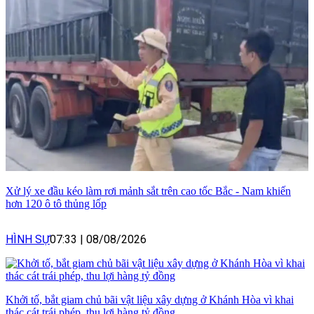
Xử lý xe đầu kéo làm rơi mảnh sắt trên cao tốc Bắc - Nam khiến
hơn 120 ô tô thủng lốp
HÌNH SỰ
07:33
|
08/08/2026
Khởi tố, bắt giam chủ bãi vật liệu xây dựng ở Khánh Hòa vì khai
thác cát trái phép, thu lợi hàng tỷ đồng