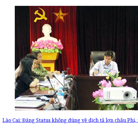
Lào Cai: Đăng Status không đúng về dịch tả lợn châu Phi, 