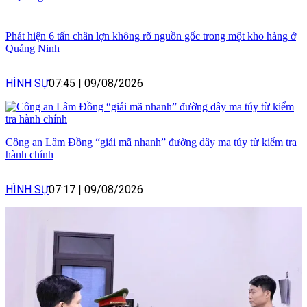
Phát hiện 6 tấn chân lợn không rõ nguồn gốc trong một kho hàng ở
Quảng Ninh
HÌNH SỰ
07:45
|
09/08/2026
Công an Lâm Đồng “giải mã nhanh” đường dây ma túy từ kiểm tra
hành chính
HÌNH SỰ
07:17
|
09/08/2026