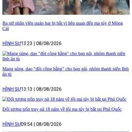
Ba nữ nhân viên quán bar bị bắt vì liên quan đến ma túy ở Móng
Cái
HÌNH SỰ
13:23
|
08/08/2026
Mang súng, dao "đòi công bằng" cho bạn gái, nhóm thanh niên lĩnh
án tù
HÌNH SỰ
13:13
|
08/08/2026
Đối tượng trốn truy nã 18 năm về tội ma túy bị bắt tại Phú Quốc
HÌNH SỰ
09:54
|
08/08/2026