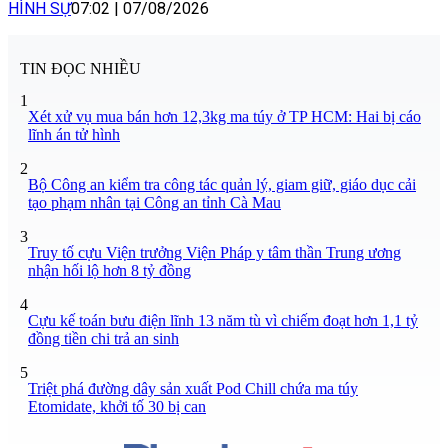
HÌNH SỰ
07:02
|
07/08/2026
TIN ĐỌC NHIỀU
1
Xét xử vụ mua bán hơn 12,3kg ma túy ở TP HCM: Hai bị cáo
lĩnh án tử hình
2
Bộ Công an kiểm tra công tác quản lý, giam giữ, giáo dục cải
tạo phạm nhân tại Công an tỉnh Cà Mau
3
Truy tố cựu Viện trưởng Viện Pháp y tâm thần Trung ương
nhận hối lộ hơn 8 tỷ đồng
4
Cựu kế toán bưu điện lĩnh 13 năm tù vì chiếm đoạt hơn 1,1 tỷ
đồng tiền chi trả an sinh
5
Triệt phá đường dây sản xuất Pod Chill chứa ma túy
Etomidate, khởi tố 30 bị can