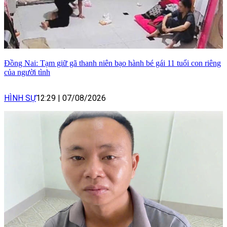
Đồng Nai: Tạm giữ gã thanh niên bạo hành bé gái 11 tuổi con riêng
của người tình
HÌNH SỰ
12:29
|
07/08/2026