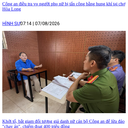
Công an điều tra vụ người phụ nữ bị tấn công bằng hung khí tại chợ
Hòa Long
HÌNH SỰ
07:14
|
07/08/2026
Khởi tố, bắt giam đối tượng giả danh nữ cán bộ Công an để lừa đảo
"chạy án", chiếm đoạt 400 triệu đồng