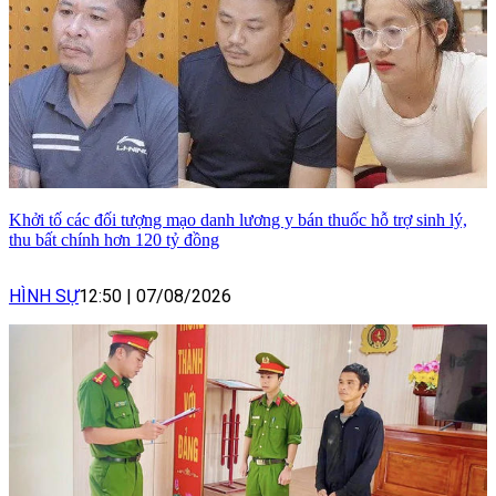
Khởi tố các đối tượng mạo danh lương y bán thuốc hỗ trợ sinh lý,
thu bất chính hơn 120 tỷ đồng
HÌNH SỰ
12:50
|
07/08/2026