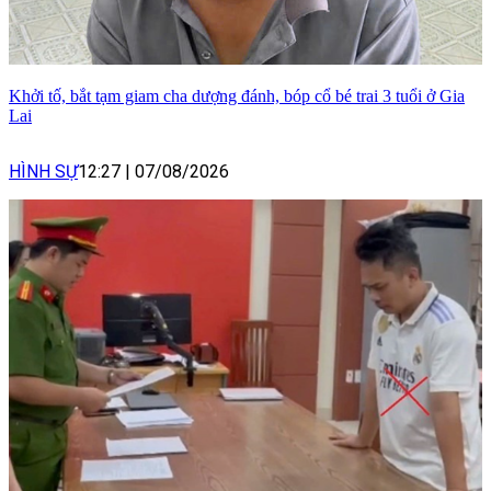
Khởi tố, bắt tạm giam cha dượng đánh, bóp cổ bé trai 3 tuổi ở Gia
Lai
HÌNH SỰ
12:27
|
07/08/2026