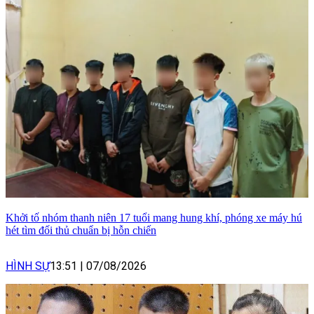
Khởi tố nhóm thanh niên 17 tuổi mang hung khí, phóng xe máy hú
hét tìm đối thủ chuẩn bị hỗn chiến
HÌNH SỰ
13:51
|
07/08/2026