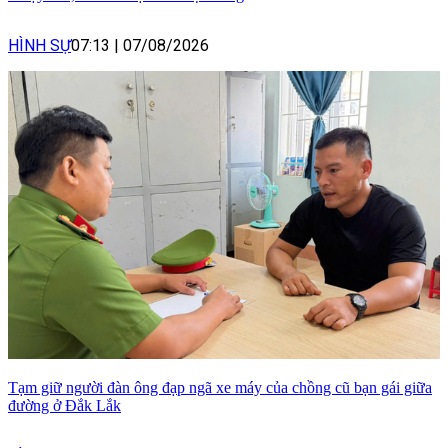
HÌNH SỰ
07:13
|
07/08/2026
Tạm giữ người đàn ông đạp ngã xe máy của chồng cũ bạn gái giữa
đường ở Đắk Lắk