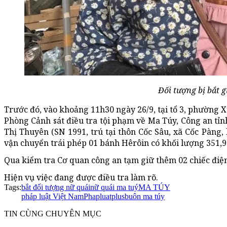
Đối tượng bị bắt g
Trước đó, vào khoảng 11h30 ngày 26/9, tại tổ 3, phường X
Phòng Cảnh sát điều tra tội phạm về Ma Túy, Công an tỉ
Thị Thuyên (SN 1991, trú tại thôn Cốc Sâu, xã Cốc Pàng,
vận chuyển trái phép 01 bánh Hêrôin có khối lượng 351,9
Qua kiểm tra Cơ quan công an tạm giữ thêm 02 chiếc điện 
Hiện vụ việc đang được điều tra làm rõ.
Tags:
bắt đối tượng nữ quái
nữ quái ma tuý
MA TÚY
pháp luật Việt Nam
Phapluatplus
buôn ma túy
TIN CÙNG CHUYÊN MỤC