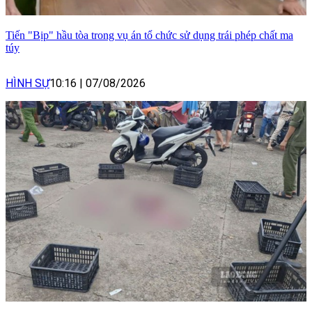
Tiến "Bịp" hầu tòa trong vụ án tổ chức sử dụng trái phép chất ma
túy
HÌNH SỰ
10:16
|
07/08/2026