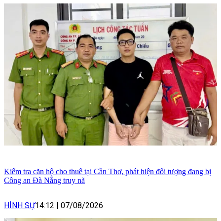
Kiểm tra căn hộ cho thuê tại Cần Thơ, phát hiện đối tượng đang bị
Công an Đà Nẵng truy nã
HÌNH SỰ
14:12
|
07/08/2026