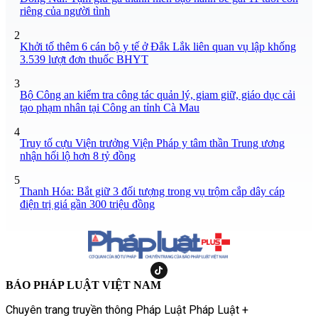
riêng của người tình
2
Khởi tố thêm 6 cán bộ y tế ở Đắk Lắk liên quan vụ lập khống
3.539 lượt đơn thuốc BHYT
3
Bộ Công an kiểm tra công tác quản lý, giam giữ, giáo dục cải
tạo phạm nhân tại Công an tỉnh Cà Mau
4
Truy tố cựu Viện trưởng Viện Pháp y tâm thần Trung ương
nhận hối lộ hơn 8 tỷ đồng
5
Thanh Hóa: Bắt giữ 3 đối tượng trong vụ trộm cắp dây cáp
điện trị giá gần 300 triệu đồng
BÁO PHÁP LUẬT VIỆT NAM
Chuyên trang truyền thông Pháp Luật Pháp Luật +