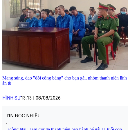
Mang súng, dao "đòi công bằng" cho bạn gái, nhóm thanh niên lĩnh
án tù
HÌNH SỰ
13:13
|
08/08/2026
TIN ĐỌC NHIỀU
1
Đồng Nai: Tạm giữ gã thanh niên bạo hành bé gái 11 tuổi con