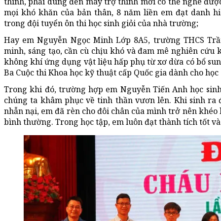
thính, phải dùng đến máy trợ thính mới có thể nghe đượ
mọi khó khăn của bản thân, 8 năm liền em đạt danh hiệ
trong đội tuyển ôn thi học sinh giỏi của nhà trường;
Hay em Nguyễn Ngọc Minh Lớp 8A5, trường THCS Trần
minh, sáng tạo, cần cù chịu khó và đam mê nghiên cứu 
không khí ứng dụng vật liệu hấp phụ từ xơ dừa có bổ sun
Ba Cuộc thi Khoa học kỹ thuật cấp Quốc gia dành cho học
Trong khi đó, trường hợp em Nguyễn Tiến Anh học sinh
chúng ta khâm phục về tinh thần vươn lên. Khi sinh ra đã
nhẫn nại, em đã rèn cho đôi chân của mình trở nên khéo 
bình thường. Trong học tập, em luôn đạt thành tích tốt v