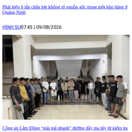
Phát hiện 6 tấn chân lợn không rõ nguồn gốc trong một kho hàng ở
Quảng Ninh
HÌNH SỰ
07:45
|
09/08/2026
Công an Lâm Đồng “giải mã nhanh” đường dây ma túy từ kiểm tra