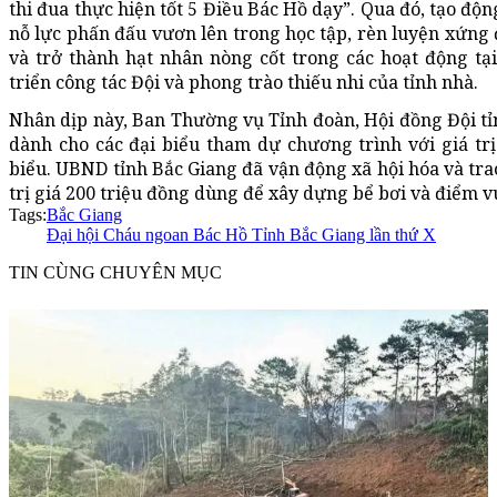
thi đua thực hiện tốt 5 Điều Bác Hồ dạy”. Qua đó, tạo độn
nỗ lực phấn đấu vươn lên trong học tập, rèn luyện xứng
và trở thành hạt nhân nòng cốt trong các hoạt động tạ
triển công tác Đội và phong trào thiếu nhi của tỉnh nhà.
Nhân dịp này, Ban Thường vụ Tỉnh đoàn, Hội đồng Đội tỉ
dành cho các đại biểu tham dự chương trình với giá tr
biểu. UBND tỉnh Bắc Giang đã vận động xã hội hóa và tra
trị giá 200 triệu đồng dùng để xây dựng bể bơi và điểm vui
Tags:
Bắc Giang
Đại hội Cháu ngoan Bác Hồ Tỉnh Bắc Giang lần thứ X
TIN CÙNG CHUYÊN MỤC