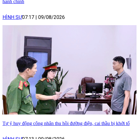
hành chính
HÌNH SỰ
07:17
|
09/08/2026
Tự ý huy động công nhân thu hồi đường điện, cai thầu bị khởi tố