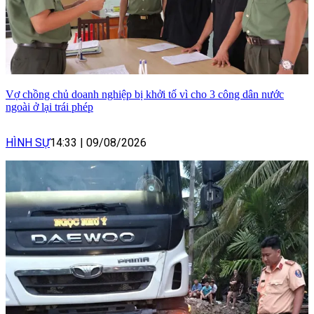
Vợ chồng chủ doanh nghiệp bị khởi tố vì cho 3 công dân nước
ngoài ở lại trái phép
HÌNH SỰ
14:33
|
09/08/2026