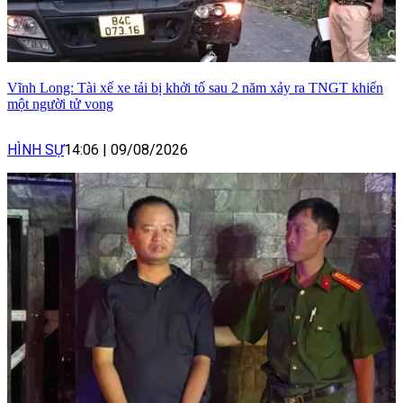
Vĩnh Long: Tài xế xe tải bị khởi tố sau 2 năm xảy ra TNGT khiến
một người tử vong
HÌNH SỰ
14:06
|
09/08/2026