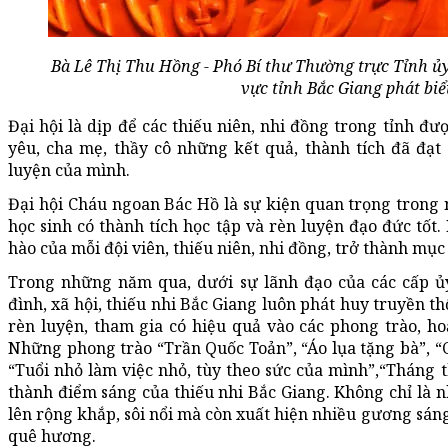
Bà Lê Thị Thu Hồng - Phó Bí thư Thường trực Tỉnh ủ
vực tỉnh Bắc Giang phát biểu
Đại hội là dịp để các thiếu niên, nhi đồng trong tỉnh đư
yêu, cha mẹ, thầy cô những kết quả, thành tích đã đạ
luyện của mình.
Đại hội Cháu ngoan Bác Hồ là sự kiện quan trọng tron
học sinh có thành tích học tập và rèn luyện đạo đức tốt
hào của mỗi đội viên, thiếu niên, nhi đồng, trở thành mụ
Trong những năm qua, dưới sự lãnh đạo của các cấp ủy
đình, xã hội, thiếu nhi Bắc Giang luôn phát huy truyền t
rèn luyện, tham gia có hiệu quả vào các phong trào, ho
Những phong trào “Trần Quốc Toản”, “Áo lụa tặng bà”, 
“Tuổi nhỏ làm việc nhỏ, tùy theo sức của mình”,“Tháng 
thành điểm sáng của thiếu nhi Bắc Giang. Không chỉ là 
lên rộng khắp, sôi nổi mà còn xuất hiện nhiều gương sán
quê hương.