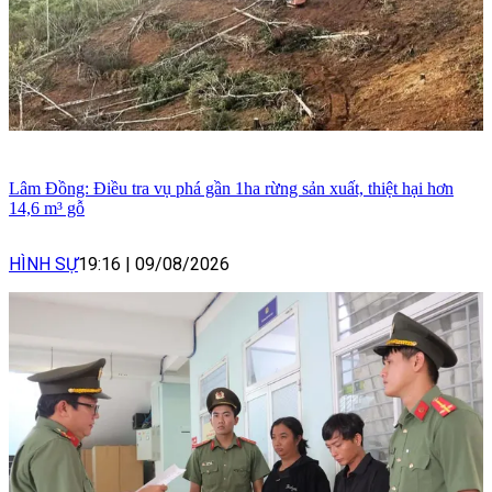
Lâm Đồng: Điều tra vụ phá gần 1ha rừng sản xuất, thiệt hại hơn
14,6 m³ gỗ
HÌNH SỰ
19:16
|
09/08/2026