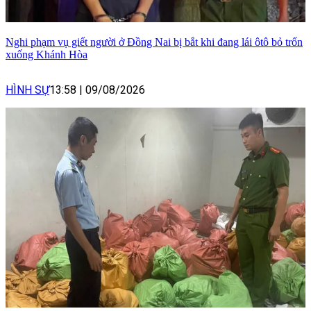
Nghi phạm vụ giết người ở Đồng Nai bị bắt khi đang lái ôtô bỏ trốn
xuống Khánh Hòa
HÌNH SỰ
13:58
|
09/08/2026