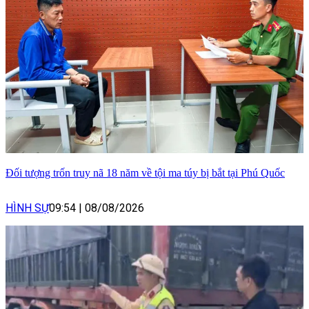
Đối tượng trốn truy nã 18 năm về tội ma túy bị bắt tại Phú Quốc
HÌNH SỰ
09:54
|
08/08/2026