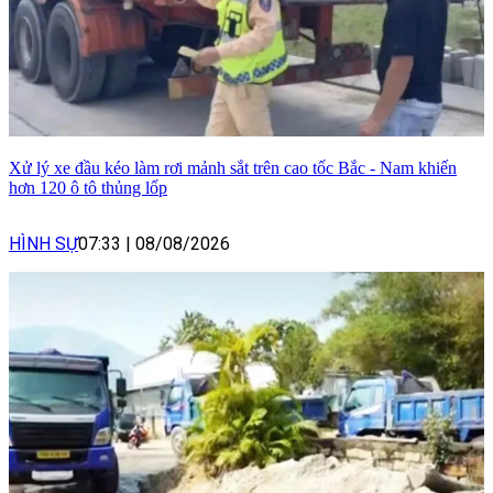
Xử lý xe đầu kéo làm rơi mảnh sắt trên cao tốc Bắc - Nam khiến
hơn 120 ô tô thủng lốp
HÌNH SỰ
07:33
|
08/08/2026