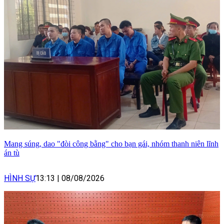
Mang súng, dao "đòi công bằng" cho bạn gái, nhóm thanh niên lĩnh
án tù
HÌNH SỰ
13:13
|
08/08/2026