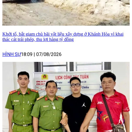
Khởi tố, bắt giam chủ bãi vật liệu xây dựng ở Khánh Hòa vì khai
thác cát trái phép, thu lợi hàng tỷ đồng
HÌNH SỰ
18:09
|
07/08/2026