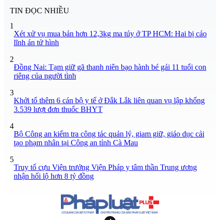
TIN ĐỌC NHIỀU
1
Xét xử vụ mua bán hơn 12,3kg ma túy ở TP HCM: Hai bị cáo
lĩnh án tử hình
2
Đồng Nai: Tạm giữ gã thanh niên bạo hành bé gái 11 tuổi con
riêng của người tình
3
Khởi tố thêm 6 cán bộ y tế ở Đắk Lắk liên quan vụ lập khống
3.539 lượt đơn thuốc BHYT
4
Bộ Công an kiểm tra công tác quản lý, giam giữ, giáo dục cải
tạo phạm nhân tại Công an tỉnh Cà Mau
5
Truy tố cựu Viện trưởng Viện Pháp y tâm thần Trung ương
nhận hối lộ hơn 8 tỷ đồng