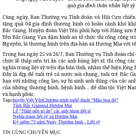
quà gia đình thân nhân liệt s
Cùng ngày, Ban Thường vụ Tỉnh đoàn và Hội Cựu chiến 
tặng quà 04 gia đình thương binh có hoàn cảnh khó kh
Bắc Giang, Huyện đoàn Việt Yên phối hợp với Hãng sơn Ni
Yên Bắc Giang Vạn dặm bình an tổ chức thi công công tr
Nguyên, là thương binh trên địa bàn xã Hương Mia với tổng
Trong hai ngày 25 và 26/7, Ban Thường vụ Tỉnh đoàn chỉ đ
chức lễ thắp nến tri ân các anh hùng liệt sĩ; thi công cá
nghĩa trang liệt sỹ trên địa bàn tỉnh, nhằm thể hiện lòng 
Đây là dịp để tuổi trẻ cả nước nói chung, tuổi trẻ Bắc G
hạn với những công lao, sự hi sinh anh dũng của các anh
của những thương binh, bệnh binh… để dân tộc Việt Nam
và hạnh phúc.
Tags:
huyện Việt Yên
Chương trình nghệ thuật “Màu hoa đỏ”
Tỉnh Bắc Giang
xã Hương Mai
Lễ “Thắp nến tri ân” các anh hùng liệt sĩ
Nghĩa trang liệt sỹ xã Hương Mai
Kỷ niệm 73 năm Ngày Thương binh - Liệt sỹ
TIN CÙNG CHUYÊN MỤC