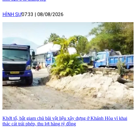
HÌNH SỰ
07:33
|
08/08/2026
Khởi tố, bắt giam chủ bãi vật liệu xây dựng ở Khánh Hòa vì khai
thác cát trái phép, thu lợi hàng tỷ đồng