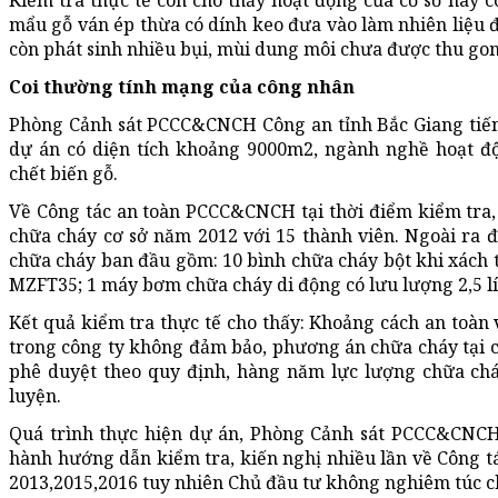
Kiểm tra thực tế còn cho thấy hoạt động của cơ sở này c
mẩu gỗ ván ép thừa có dính keo đưa vào làm nhiên liệu đố
còn phát sinh nhiều bụi, mùi dung môi chưa được thu gom,
Coi thường tính mạng của công nhân
Phòng Cảnh sát PCCC&CNCH Công an tỉnh Bắc Giang tiến 
dự án có diện tích khoảng 9000m2, ngành nghề hoạt độ
chết biến gỗ.
Về Công tác an toàn PCCC&CNCH tại thời điểm kiểm tra, 
chữa cháy cơ sở năm 2012 với 15 thành viên. Ngoài ra 
chữa cháy ban đầu gồm: 10 bình chữa cháy bột khi xách 
MZFT35; 1 máy bơm chữa cháy di động có lưu lượng 2,5 lít
Kết quả kiểm tra thực tế cho thấy: Khoảng cách an toàn
trong công ty không đảm bảo, phương án chữa cháy tại 
phê duyệt theo quy định, hàng năm lực lượng chữa ch
luyện.
Quá trình thực hiện dự án, Phòng Cảnh sát PCCC&CNCH
hành hướng dẫn kiểm tra, kiến nghị nhiều lần về Công 
2013,2015,2016 tuy nhiên Chủ đầu tư không nghiêm túc c