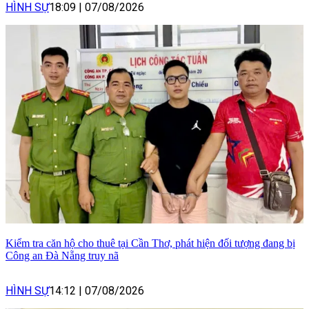
HÌNH SỰ
18:09
|
07/08/2026
Kiểm tra căn hộ cho thuê tại Cần Thơ, phát hiện đối tượng đang bị
Công an Đà Nẵng truy nã
HÌNH SỰ
14:12
|
07/08/2026