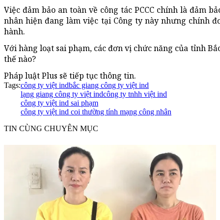
Việc đảm bảo an toàn về công tác PCCC chính là đảm bả
nhân hiện đang làm việc tại Công ty này nhưng chính đ
hành.
Với hàng loạt sai phạm, các đơn vị chức năng của tỉnh Bắ
thế nào?
Pháp luật Plus sẽ tiếp tục thông tin.
Tags:
công ty việt ind
bắc giang công ty việt ind
lạng giang công ty việt ind
công ty tnhh việt ind
công ty việt ind sai phạm
công ty việt ind coi thường tính mạng công nhân
TIN CÙNG CHUYÊN MỤC