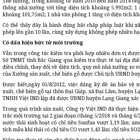
Thế nhưng, trong khoảng từ năm 2010 đến năm 2014 ông 
thống nhà xưởng với tổng diện tích khoảng 5.992m2; 1 
khoảng 101,75m2; 1 nhà văn phòng 1 tầng có diện tích k
Có thể thấy đây là hành động bất chấp pháp luật khi x
phép lên gần 10 lần, cùng xây dựng không phép nhiều h
Có dấu hiệu bức tử môi trường
Vẫn trong công tác kiểm tra phối hợp nhiều đơn vị được 
Sở TNMT tỉnh Bắc Giang qua kiểm tra thực tế tại địa điể
điều chỉnh, thay đổi về diện tích, quy mô nhà xưởng so 
của Xưởng sản xuất, chế biến gỗ được Chủ tịch UBND hu
Được biết,ngày 05/8/2012, việc đăng ký đề án bảo vệ
xuất, chế biến gỗ tại thôn Đại Giáp, xã Đại Lâm, huyện L
TNHH Việt IND lập đã được UBND huyện Lạng Giang xác
Trong quá trình sản xuất, Công ty Việt IND đã thực hiện
trắc môi trường tại 2 giai đoạn (tháng 5/2018 và tháng 6
nước thải sinh hoạt có chỉ tiêu Sunfua vượt 1,19 lần; am
tích mẫu khí thải có chỉ tiêu CO vượt 1,43 lần; chỉ tiêu SO2