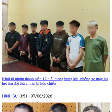
Khởi tố nhóm thanh niên 17 tuổi mang hung khí, phóng xe máy hú
hét tìm đối thủ chuẩn bị hỗn chiến
HÌNH SỰ
13:51
|
07/08/2026