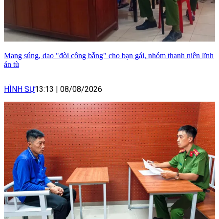
Mang súng, dao "đòi công bằng" cho bạn gái, nhóm thanh niên lĩnh
án tù
HÌNH SỰ
13:13
|
08/08/2026