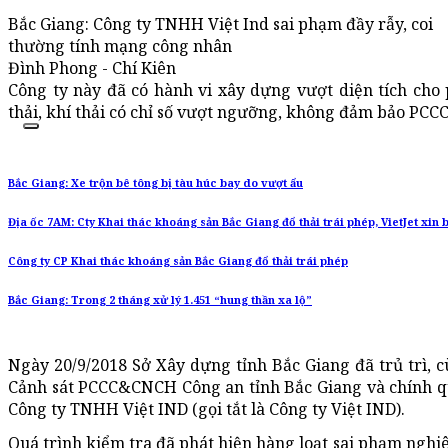
Bắc Giang: Công ty TNHH Việt Ind sai phạm đầy rẫy, coi
thường tính mạng công nhân
Đình Phong - Chí Kiên
Công ty này đã có hành vi xây dựng vượt diện tích ch
thải, khí thải có chỉ số vượt ngưỡng, không đảm bảo PCCC
Bắc Giang: Xe trộn bê tông bị tàu húc bay do vượt ẩu
Địa ốc 7AM: Cty Khai thác khoáng sản Bắc Giang đổ thải trái phép, VietJet xin
Công ty CP Khai thác khoáng sản Bắc Giang đổ thải trái phép
Bắc Giang: Trong 2 tháng xử lý 1.451 “hung thần xa lộ”
Ngày 20/9/2018 Sở Xây dựng tỉnh Bắc Giang đã trủ trì,
Cảnh sát PCCC&CNCH Công an tỉnh Bắc Giang và chính q
Công ty TNHH Việt IND (gọi tắt là Công ty Việt IND).
Quá trình kiểm tra đã phát hiện hàng loạt sai phạm nghi