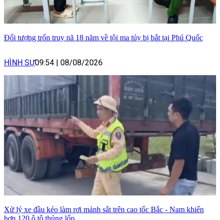
Đối tượng trốn truy nã 18 năm về tội ma túy bị bắt tại Phú Quốc
HÌNH SỰ
09:54
|
08/08/2026
Xử lý xe đầu kéo làm rơi mảnh sắt trên cao tốc Bắc - Nam khiến
hơn 120 ô tô thủng lốp