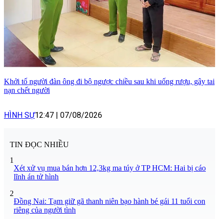
Khởi tố người đàn ông đi bộ ngược chiều sau khi uống rượu, gây tai
nạn chết người
HÌNH SỰ
12:47
|
07/08/2026
TIN ĐỌC NHIỀU
1
Xét xử vụ mua bán hơn 12,3kg ma túy ở TP HCM: Hai bị cáo
lĩnh án tử hình
2
Đồng Nai: Tạm giữ gã thanh niên bạo hành bé gái 11 tuổi con
riêng của người tình