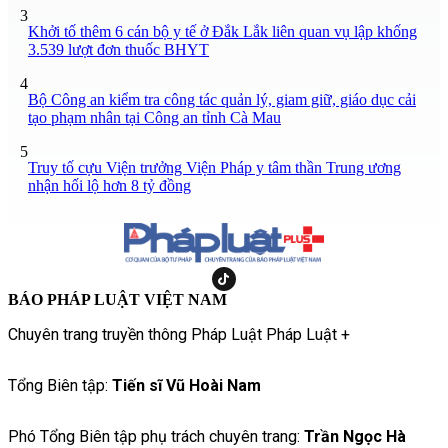
3
Khởi tố thêm 6 cán bộ y tế ở Đắk Lắk liên quan vụ lập khống
3.539 lượt đơn thuốc BHYT
4
Bộ Công an kiểm tra công tác quản lý, giam giữ, giáo dục cải
tạo phạm nhân tại Công an tỉnh Cà Mau
5
Truy tố cựu Viện trưởng Viện Pháp y tâm thần Trung ương
nhận hối lộ hơn 8 tỷ đồng
BÁO PHÁP LUẬT VIỆT NAM
Chuyên trang truyền thông Pháp Luật Pháp Luật +
Tổng Biên tập:
Tiến sĩ Vũ Hoài Nam
Phó Tổng Biên tập phụ trách chuyên trang:
Trần Ngọc Hà