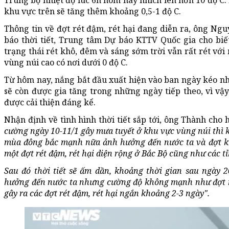
Trung bộ nhiệt độ lúc 6h hôm nay nhích lên hơn 10 độ C. D
khu vực trên sẽ tăng thêm khoảng 0,5-1 độ C.
Thông tin về đợt rét đậm, rét hại đang diễn ra, ông 
báo thời tiết, Trung tâm Dự báo KTTV Quốc gia cho biết
trạng thái rét khô, đêm và sáng sớm trời vẫn rất rét với 
vùng núi cao có nơi dưới 0 độ C.
Từ hôm nay, nắng bắt đầu xuất hiện vào ban ngày kéo nh
sẽ còn được gia tăng trong những ngày tiếp theo, vì vậy 
được cải thiện đáng kể.
Nhận định về tình hình thời tiết sắp tới, ông Thành cho 
cường ngày 10-11/1 gây mưa tuyết ở khu vực vùng núi thì 
mùa đông bắc mạnh nữa ảnh hưởng đến nước ta và đợt khô
một đợt rét đậm, rét hại diện rộng ở Bắc Bộ cũng như các t
Sau đó thời tiết sẽ ấm dần, khoảng thời gian sau ngày 
hưởng đến nước ta nhưng cường độ không mạnh như đợt ng
gây ra các đợt rét đậm, rét hại ngắn khoảng 2-3 ngày".