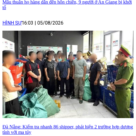
Mâu thuẫn họ hàng dẫn đến hỗn chiến, 9 người ở An Giang bị khởi
tố
HÌNH SỰ
16:03
|
05/08/2026
Đà Nẵng: Kiểm tra nhanh 86 shipper, phát hiện 2 trường hợp dương
tính với ma túy