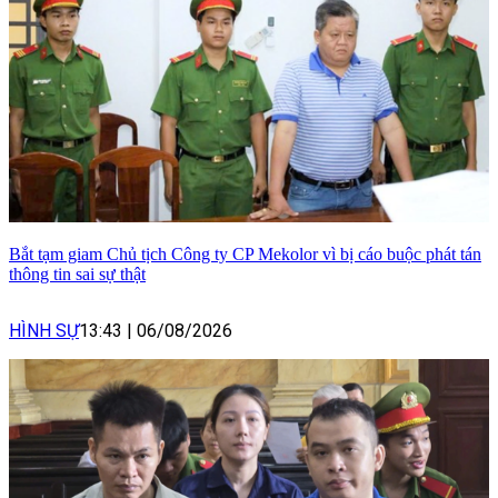
Bắt tạm giam Chủ tịch Công ty CP Mekolor vì bị cáo buộc phát tán
thông tin sai sự thật
HÌNH SỰ
13:43
|
06/08/2026