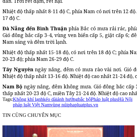
dần. Trời rét đậm, rét hại.
Nhiệt độ thấp nhất 8-11 độ C, phía Nam có nơi trên 12 độ.
17 độ C.
Đà Nẵng đến Bình Thuận
phía Bắc có mưa rải rác, ph
Gió đông bắc cấp 3-4, vùng ven biển cấp 5, giật cấp 6; đê
Nam sáng và đêm trời lạnh.
Nhiệt độ thấp nhất 15-18 độ, có nơi trên 18 độ C; phía N
20-23 độ; phía Nam 26-29 độ C.
Tây Nguyên
ngày nắng, đêm có mưa rào vài nơi. Gió đô
Nhiệt độ thấp nhất 13-16 độ. Nhiệt độ cao nhất 21-24 độ, c
Nam Bộ
ngày nắng, đêm không mưa. Gió đông bắc cấp 3.
thấp nhất 20-23 độ C, miền Tây 21-24 độ. Nhiệt độ cao nhất
Tags:
Không khí lạnh
kéo dài
ảnh hưởng
bắc bộ
Pháp luật plus
Hà Nội
pháp luật Việt Nam
vùng núi
phapluatplus.vn
TIN CÙNG CHUYÊN MỤC