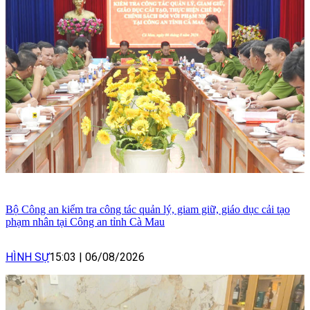
Bộ Công an kiểm tra công tác quản lý, giam giữ, giáo dục cải tạo
phạm nhân tại Công an tỉnh Cà Mau
HÌNH SỰ
15:03
|
06/08/2026