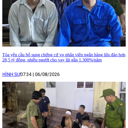
Tòa yêu cầu bổ sung chứng cứ vụ nhân viên ngân hàng lừa đảo hơn
28,5 tỷ đồng, nhiều người cho vay lãi gần 1.300%/năm
HÌNH SỰ
07:34
|
06/08/2026