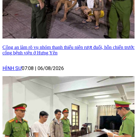
Công an làm rõ vụ nhóm thanh thiếu niên rượt đuổi, hỗn chiến trước
cổng bệnh viện ở Hưng Yên
HÌNH SỰ
07:08
|
06/08/2026