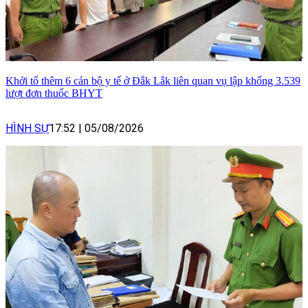
Khởi tố thêm 6 cán bộ y tế ở Đắk Lắk liên quan vụ lập khống 3.539
lượt đơn thuốc BHYT
HÌNH SỰ
17:52
|
05/08/2026