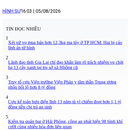
HÌNH SỰ
16:03
|
05/08/2026
TIN ĐỌC NHIỀU
1
Xét xử vụ mua bán hơn 12,3kg ma túy ở TP HCM: Hai bị cáo
lĩnh án tử hình
2
Lãnh đạo tỉnh Gia Lai chỉ đạo khẩn làm rõ trách nhiệm vụ chặt
hạ 13 cây xanh tại trụ sở xã Hbông cũ
3
Truy tố cựu Viện trưởng Viện Pháp y tâm thần Trung ương
nhận hối lộ hơn 8 tỷ đồng
4
Cựu kế toán bưu điện lĩnh 13 năm tù vì chiếm đoạt hơn 1,1 tỷ
đồng tiền chi trả an sinh
5
Kiểm tra quán bar ở Hải Phòng, công an phát hiện 98 bình khí
cười cùng nhiều hóa đơn liên quan