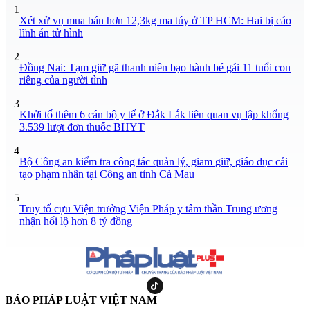
1
Xét xử vụ mua bán hơn 12,3kg ma túy ở TP HCM: Hai bị cáo
lĩnh án tử hình
2
Đồng Nai: Tạm giữ gã thanh niên bạo hành bé gái 11 tuổi con
riêng của người tình
3
Khởi tố thêm 6 cán bộ y tế ở Đắk Lắk liên quan vụ lập khống
3.539 lượt đơn thuốc BHYT
4
Bộ Công an kiểm tra công tác quản lý, giam giữ, giáo dục cải
tạo phạm nhân tại Công an tỉnh Cà Mau
5
Truy tố cựu Viện trưởng Viện Pháp y tâm thần Trung ương
nhận hối lộ hơn 8 tỷ đồng
BÁO PHÁP LUẬT VIỆT NAM