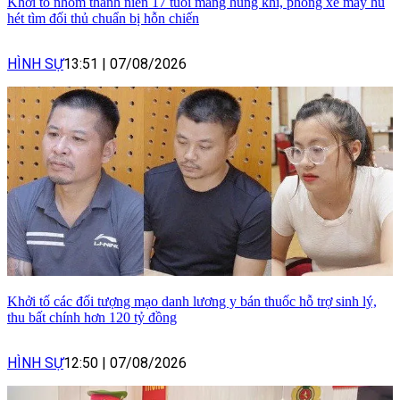
Khởi tố nhóm thanh niên 17 tuổi mang hung khí, phóng xe máy hú
hét tìm đối thủ chuẩn bị hỗn chiến
HÌNH SỰ
13:51
|
07/08/2026
Khởi tố các đối tượng mạo danh lương y bán thuốc hỗ trợ sinh lý,
thu bất chính hơn 120 tỷ đồng
HÌNH SỰ
12:50
|
07/08/2026