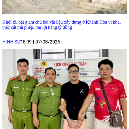
Khởi tố, bắt giam chủ bãi vật liệu xây dựng ở Khánh Hòa vì khai
thác cát trái phép, thu lợi hàng tỷ đồng
HÌNH SỰ
18:09
|
07/08/2026