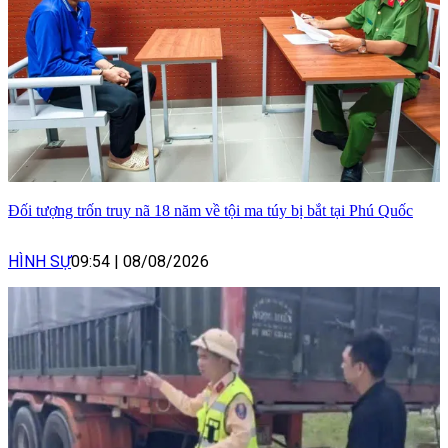
Đối tượng trốn truy nã 18 năm về tội ma túy bị bắt tại Phú Quốc
HÌNH SỰ
09:54
|
08/08/2026