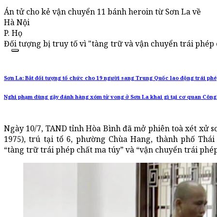
Án tử cho kẻ vận chuyển 11 bánh heroin từ Sơn La về
Hà Nội
P. Họ
Đối tượng bị truy tố vì "tàng trữ và vận chuyển trái phép c
Sơn La: Bắt đối tượng tổ chức cho 19 người sang Trung Quốc lao động trái ph
Nghi phạm dùng gậy đánh hàng xóm tử vong ở Sơn La khai gì tại cơ quan Công
Ngày 10/7, TAND tỉnh Hòa Bình đã mở phiên toà xét xử sơ
1975), trú tại tổ 6, phường Chùa Hang, thành phố Thái
“tàng trữ trái phép chất ma túy” và “vận chuyển trái phép