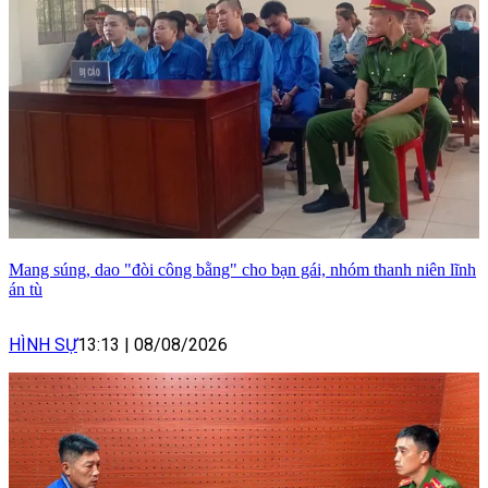
Mang súng, dao "đòi công bằng" cho bạn gái, nhóm thanh niên lĩnh
án tù
HÌNH SỰ
13:13
|
08/08/2026