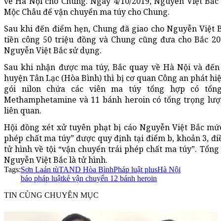
về Hà Nội cho Chung. Ngày 4/10/2019, Nguyễn Việt Bắc
Mộc Châu để vận chuyển ma túy cho Chung.
Sau khi đến điểm hẹn, Chung đã giao cho Nguyễn Việt 
tiền công 50 triệu đồng và Chung cũng đưa cho Bắc 2
Nguyễn Việt Bắc sử dụng.
Sau khi nhận được ma túy, Bắc quay về Hà Nội và đế
huyện Tân Lạc (Hòa Bình) thì bị cơ quan Công an phát hiệ
gói nilon chứa các viên ma túy tổng hợp có tổn
Methamphetamine và 11 bánh heroin có tổng trọng lượn
liên quan.
Hội đồng xét xử tuyên phạt bị cáo Nguyễn Việt Bắc mức
phép chất ma túy” được quy định tại điểm b, khoản 3, đ
tử hình về tội “vận chuyển trái phép chất ma túy”. Tổng 
Nguyễn Việt Bắc là tử hình.
Tags:
Sơn La
án tù
TAND Hòa Bình
Pháp luật plus
Hà Nội
báo pháp luật
kẻ vận chuyển 12 bánh heroin
TIN CÙNG CHUYÊN MỤC