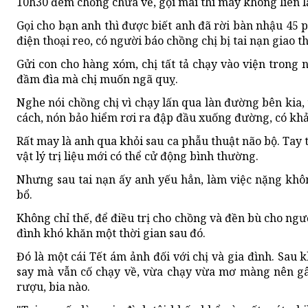
10h30 đêm chồng chưa về, gọi mãi thì máy không liên lạ
Gọi cho bạn anh thì được biết anh đã rời bàn nhậu 45 
điện thoại reo, có người báo chồng chị bị tai nạn giao 
Gửi con cho hàng xóm, chị tất tả chạy vào viện trong 
đầm đìa mà chị muốn ngã quỵ.
Nghe nói chồng chị vì chạy lấn qua làn đường bên kia,
cách, nón bảo hiểm rơi ra đập đầu xuống đường, có khả
Rất may là anh qua khỏi sau ca phẫu thuật não bộ. Tay
vật lý trị liệu mới có thể cử động bình thường.
Nhưng sau tai nạn ấy anh yếu hẳn, làm việc nặng khôn
bổ.
Không chỉ thế, để điều trị cho chồng và đền bù cho người
đình khó khăn một thời gian sau đó.
Đó là một cái Tết ám ảnh đối với chị và gia đình. Sau 
say mà vẫn cố chạy về, vừa chạy vừa mơ màng nên gây
rượu, bia nào.