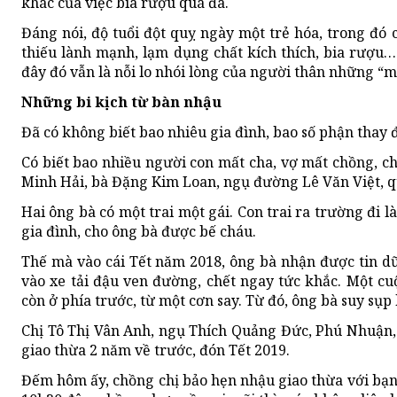
khác của việc bia rượu quá đà.
Đáng nói, độ tuổi đột quỵ ngày một trẻ hóa, trong đó 
thiếu lành mạnh, lạm dụng chất kích thích, bia rượu…
đây đó vẫn là nỗi lo nhói lòng của người thân những “
Những bi kịch từ bàn nhậu
Đã có không biết bao nhiêu gia đình, bao số phận thay đ
Có biết bao nhiều người con mất cha, vợ mất chồng, 
Minh Hải, bà Đặng Kim Loan, ngụ đường Lê Văn Việt, q
Hai ông bà có một trai một gái. Con trai ra trường đi
gia đình, cho ông bà được bế cháu.
Thế mà vào cái Tết năm 2018, ông bà nhận được tin dữ,
vào xe tải đậu ven đường, chết ngay tức khắc. Một cuộ
còn ở phía trước, từ một cơn say. Từ đó, ông bà suy sụp 
Chị Tô Thị Vân Anh, ngụ Thích Quảng Đức, Phú Nhuận
giao thừa 2 năm về trước, đón Tết 2019.
Đếm hôm ấy, chồng chị bảo hẹn nhậu giao thừa với bạn 