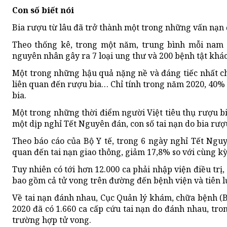
Con số biết nói
Bia rượu từ lâu đã trở thành một trong những vấn nạn 
Theo thống kê, trong một năm, trung bình mỗi nam gi
nguyên nhân gây ra 7 loại ung thư và 200 bệnh tật khác
Một trong những hậu quả nặng nề và đáng tiếc nhất chí
liên quan đến rượu bia… Chỉ tính trong năm 2020, 40% 
bia.
Một trong những thời điểm người Việt tiêu thụ rượu bi
một dịp nghỉ Tết Nguyên đán, con số tai nạn do bia rư
Theo báo cáo của Bộ Y tế, trong 6 ngày nghỉ Tết Nguy
quan đến tai nạn giao thông, giảm 17,8% so với cùng kỳ
Tuy nhiên có tới hơn 12.000 ca phải nhập viện điều trị
bao gồm cả tử vong trên đường đến bệnh viện và tiên lư
Về tai nạn đánh nhau, Cục Quản lý khám, chữa bệnh (Bộ
2020 đã có 1.660 ca cấp cứu tai nạn do đánh nhau, tron
trường hợp tử vong.