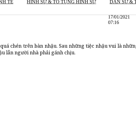
NH TẾ
HÌNH SỰ & TỐ TỤNG HÌNH SỰ
DÂN SỰ & 
17/01/2021
07:16
c quá chén trên bàn nhậu. Sau những tiệc nhậu vui là nhữ
ậu lẫn người nhà phải gánh chịu.