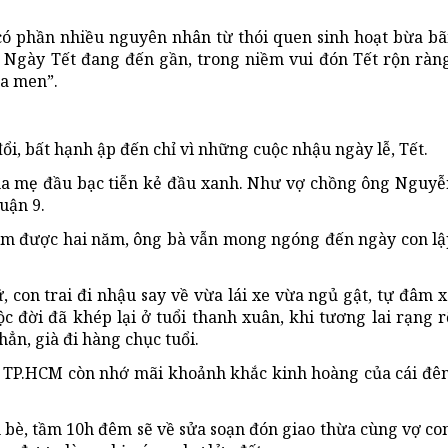
có phần nhiều nguyên nhân từ thói quen sinh hoạt bừa bãi
 Ngày Tết đang đến gần, trong niềm vui đón Tết rộn ràng
ma men”.
ổi, bất hạnh ập đến chỉ vì những cuộc nhậu ngày lễ, Tết.
cha mẹ đầu bạc tiễn kẻ đầu xanh. Như vợ chồng ông Nguyễ
uận 9.
 làm được hai năm, ông bà vẫn mong ngóng đến ngày con lậ
 con trai đi nhậu say về vừa lái xe vừa ngủ gật, tự đâm 
c đời đã khép lại ở tuổi thanh xuân, khi tương lai rạng 
hẳn, già đi hàng chục tuổi.
, TP.HCM còn nhớ mãi khoảnh khắc kinh hoàng của cái đê
bè, tầm 10h đêm sẽ về sửa soạn đón giao thừa cùng vợ con