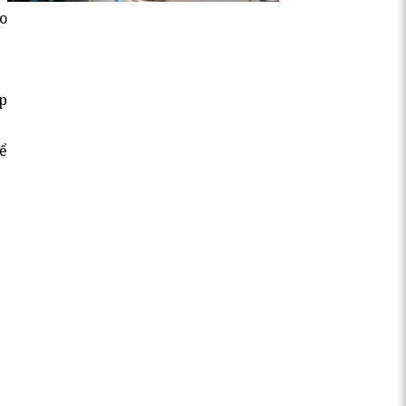
eo
p
ể