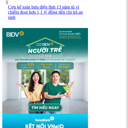
5
Cựu kế toán bưu điện lĩnh 13 năm tù vì
chiếm đoạt hơn 1,1 tỷ đồng tiền chi trả an
sinh