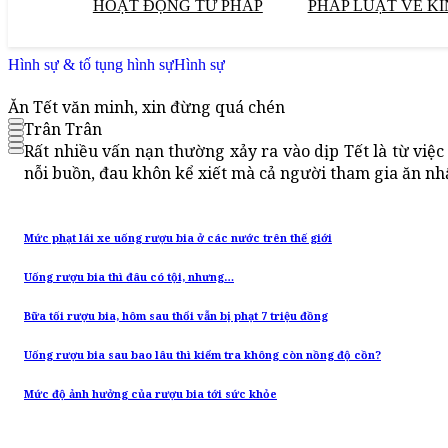
HOẠT ĐỘNG TƯ PHÁP
PHÁP LUẬT VỀ KI
Hình sự & tố tụng hình sự
Hình sự
Ăn Tết văn minh, xin đừng quá chén
Trân Trân
Rất nhiều vấn nạn thường xảy ra vào dịp Tết là từ việ
nỗi buồn, đau khôn kể xiết mà cả người tham gia ăn nh
Mức phạt lái xe uống rượu bia ở các nước trên thế giới
Uống rượu bia thì đâu có tội, nhưng…
Bữa tối rượu bia, hôm sau thổi vẫn bị phạt 7 triệu đồng
Uống rượu bia sau bao lâu thì kiểm tra không còn nồng độ cồn?
Mức độ ảnh hưởng của rượu bia tới sức khỏe