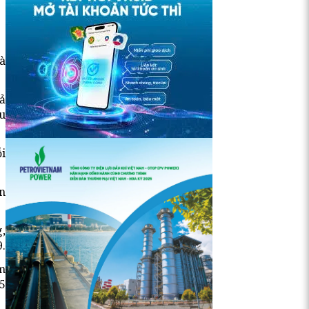
à
đả
ợu
i
n
g,
9.
ăm
 5