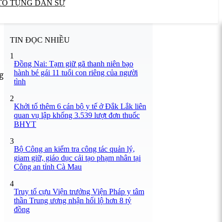
TỐ TỤNG DÂN SỰ
TIN ĐỌC NHIỀU
1
Đồng Nai: Tạm giữ gã thanh niên bạo
hành bé gái 11 tuổi con riêng của người
ng
tình
2
Khởi tố thêm 6 cán bộ y tế ở Đắk Lắk liên
quan vụ lập khống 3.539 lượt đơn thuốc
BHYT
3
Bộ Công an kiểm tra công tác quản lý,
giam giữ, giáo dục cải tạo phạm nhân tại
Công an tỉnh Cà Mau
4
Truy tố cựu Viện trưởng Viện Pháp y tâm
thần Trung ương nhận hối lộ hơn 8 tỷ
đồng