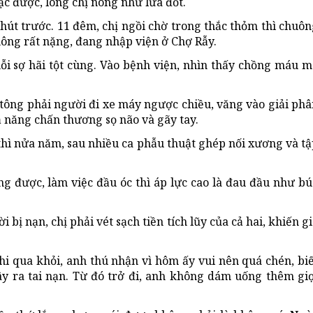
c được, lòng chị nóng như lửa đốt.
phút trước. 11 đêm, chị ngồi chờ trong thắc thỏm thì chuô
thông rất nặng, đang nhập viện ở Chợ Rẫy.
nỗi sợ hãi tột cùng. Vào bệnh viện, nhìn thấy chồng máu 
 tông phải người đi xe máy ngược chiều, văng vào giải ph
 năng chấn thương sọ não và gãy tay.
 thì nửa năm, sau nhiều ca phẫu thuật ghép nối xương và t
g được, làm việc đầu óc thì áp lực cao là đau đầu như bú
 bị nạn, chị phải vét sạch tiền tích lũy của cả hai, khiến g
khi qua khỏi, anh thú nhận vì hôm ấy vui nên quá chén, bi
 ra tai nạn. Từ đó trở đi, anh không dám uống thêm giọ