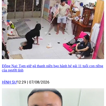
Đồng Nai: Tạm giữ gã thanh niên bạo hành bé gái 11 tuổi con riêng
của người tình
HÌNH SỰ
12:29
|
07/08/2026