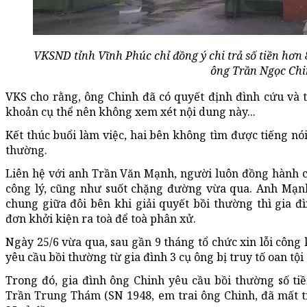
VKSND tỉnh Vĩnh Phúc chỉ đồng ý chi trả số tiền hơn 
ông Trần Ngọc Chi
VKS cho rằng, ông Chinh đã có quyết định đình cứu và 
khoản cụ thể nên không xem xét nội dung này...
Kết thúc buổi làm việc, hai bên không tìm được tiếng nó
thường.
Liên hệ với anh Trần Văn Mạnh, người luôn đồng hành c
công lý, cũng như suốt chặng đường vừa qua. Anh Mạnh
chung giữa đôi bên khi giải quyết bồi thường thì gia 
đơn khởi kiện ra toà để toà phân xử.
Ngày 25/6 vừa qua, sau gần 9 tháng tổ chức xin lỗi công
yêu cầu bồi thường từ gia đình 3 cụ ông bị truy tố oan tộ
Trong đó, gia đình ông Chinh yêu cầu bồi thường số tiề
Trần Trung Thám (SN 1948, em trai ông Chinh, đã mất t