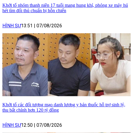
Khởi tố nhóm thanh niên 17 tuổi mang hung khí, phóng xe máy hú
hét tìm đối thủ chuẩn bị hỗn chiến
HÌNH SỰ
13:51
|
07/08/2026
Khởi tố các đối tượng mạo danh lương y bán thuốc hỗ trợ sinh lý,
thu bất chính hơn 120 tỷ đồng
HÌNH SỰ
12:50
|
07/08/2026