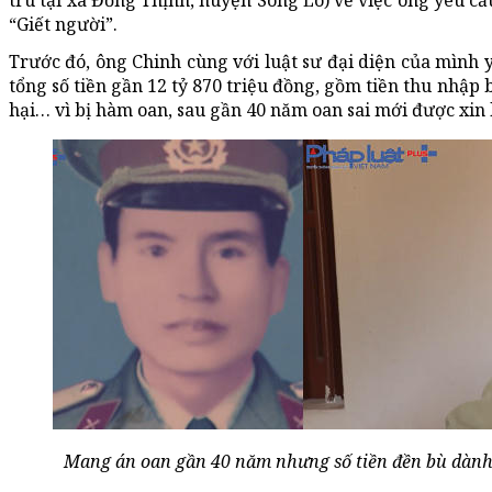
trú tại xã Đồng Thịnh, huyện Sông Lô) về việc ông yêu cầu
“Giết người”.
Trước đó, ông Chinh cùng với luật sư đại diện của mình
tổng số tiền gần 12 tỷ 870 triệu đồng, gồm tiền thu nhập b
hại… vì bị hàm oan, sau gần 40 năm oan sai mới được xin l
Mang án oan gần 40 năm nhưng số tiền đền bù dành 