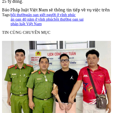
25 tỷ đồng.
Báo Pháp luật Việt Nam sẽ thông tin tiếp về vụ việc trên
Tags:
bồi thường
án oan giết người ở vĩnh phúc
án oan 40 năm ở vĩnh phúc
bồi thường oan sai
pháp luật Việt Nam
TIN CÙNG CHUYÊN MỤC