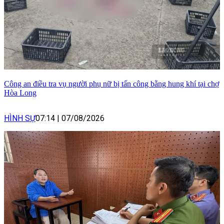
Công an điều tra vụ người phụ nữ bị tấn công bằng hung khí tại chợ
Hòa Long
HÌNH SỰ
07:14
|
07/08/2026