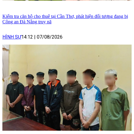
Kiểm tra căn hộ cho thuê tại Cần Thơ, phát hiện đối tượng đang bị
Công an Đà Nẵng truy nã
HÌNH SỰ
14:12
|
07/08/2026