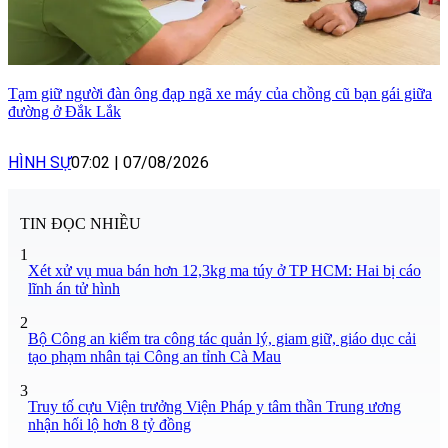
Tạm giữ người đàn ông đạp ngã xe máy của chồng cũ bạn gái giữa
đường ở Đắk Lắk
HÌNH SỰ
07:02
|
07/08/2026
TIN ĐỌC NHIỀU
1
Xét xử vụ mua bán hơn 12,3kg ma túy ở TP HCM: Hai bị cáo
lĩnh án tử hình
2
Bộ Công an kiểm tra công tác quản lý, giam giữ, giáo dục cải
tạo phạm nhân tại Công an tỉnh Cà Mau
3
Truy tố cựu Viện trưởng Viện Pháp y tâm thần Trung ương
nhận hối lộ hơn 8 tỷ đồng