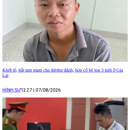
Khởi tố, bắt tạm giam cha dượng đánh, bóp cổ bé trai 3 tuổi ở Gia
Lai
HÌNH SỰ
12:27
|
07/08/2026