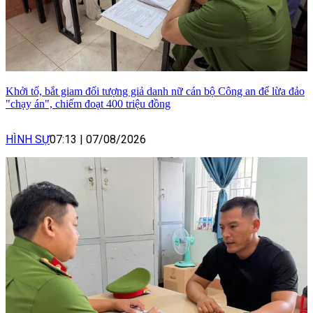
Khởi tố, bắt giam đối tượng giả danh nữ cán bộ Công an để lừa đảo
"chạy án", chiếm đoạt 400 triệu đồng
HÌNH SỰ
07:13
|
07/08/2026