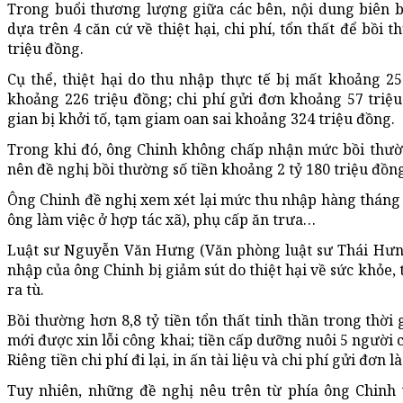
Trong buổi thương lượng giữa các bên, nội dung biên 
dựa trên 4 căn cứ về thiệt hại, chi phí, tổn thất để bồi
triệu đồng.
Cụ thể, thiệt hại do thu nhập thực tế bị mất khoảng 250 
khoảng 226 triệu đồng; chi phí gửi đơn khoảng 57 triệu 
gian bị khởi tố, tạm giam oan sai khoảng 324 triệu đồng.
Trong khi đó, ông Chinh không chấp nhận mức bồi thườ
nên đề nghị bồi thường số tiền khoảng 2 tỷ 180 triệu đồn
Ông Chinh đề nghị xem xét lại mức thu nhập hàng tháng 
ông làm việc ở hợp tác xã), phụ cấp ăn trưa…
Luật sư Nguyễn Văn Hưng (Văn phòng luật sư Thái Hưng
nhập của ông Chinh bị giảm sút do thiệt hại về sức khỏe, 
ra tù.
Bồi thường hơn 8,8 tỷ tiền tổn thất tinh thần trong thời
mới được xin lỗi công khai; tiền cấp dưỡng nuôi 5 người
Riêng tiền chi phí đi lại, in ấn tài liệu và chi phí gửi đơn l
Tuy nhiên, những đề nghị nêu trên từ phía ông Chinh