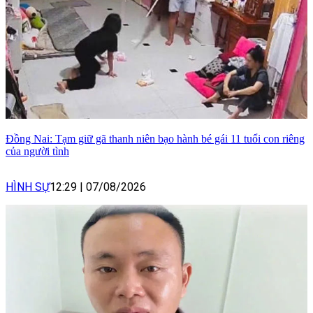
Đồng Nai: Tạm giữ gã thanh niên bạo hành bé gái 11 tuổi con riêng
của người tình
HÌNH SỰ
12:29
|
07/08/2026