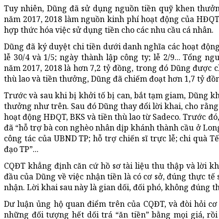
Tuy nhiên, Dũng đã sử dụng nguồn tiền quỹ khen thưở
năm 2017, 2018 làm nguồn kinh phí hoạt động của HĐQT 
hợp thức hóa việc sử dụng tiền cho các nhu cầu cá nhân.
Dũng đã ký duyệt chi tiền dưới danh nghĩa các hoạt độn
lễ 30/4 và 1/5; ngày thành lập công ty; lễ 2/9... Tổng 
năm 2017, 2018 là hơn 7,2 tỷ đồng, trong đó Dũng được ch
thù lao và tiền thưởng, Dũng đã chiếm đoạt hơn 1,7 tỷ đồ
Trước và sau khi bị khởi tố bị can, bắt tạm giam, Dũng kh
thưởng như trên. Sau đó Dũng thay đổi lời khai, cho rằn
hoạt động HĐQT, BKS và tiền thù lao từ Sadeco. Trước đó,
đã “hỗ trợ bà con nghèo nhân dịp khánh thành cầu ở Long
công tác của UBND TP; hỗ trợ chiến sĩ trực lễ; chi quà T
đạo TP”...
CQĐT khẳng định căn cứ hồ sơ tài liệu thu thập và lời kh
đầu của Dũng về việc nhận tiền là có cơ sở, đúng thực tế
nhận. Lời khai sau này là gian dối, đối phó, không đúng t
Dư luận ủng hộ quan điểm trên của CQĐT, và đòi hỏi c
những đối tượng hết dối trá “ăn tiền” bằng mọi giá, rồi