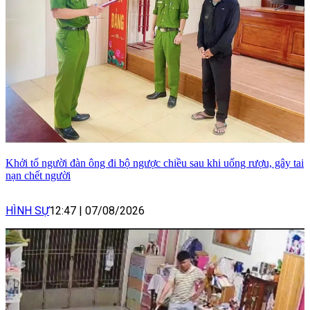
Khởi tố người đàn ông đi bộ ngược chiều sau khi uống rượu, gây tai
nạn chết người
HÌNH SỰ
12:47
|
07/08/2026