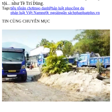
tội… như Tề Trí Dũng.
Tags:
tiêu tốn
ăn chơi
mạo danh
Pháp luật plus
công du
pháp luật Việt Nam
nước ngoài
ngân sách
phapluatplus.vn
TIN CÙNG CHUYÊN MỤC