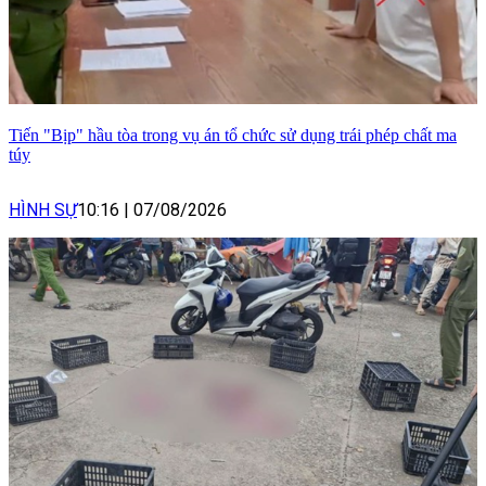
Tiến "Bịp" hầu tòa trong vụ án tổ chức sử dụng trái phép chất ma
túy
HÌNH SỰ
10:16
|
07/08/2026