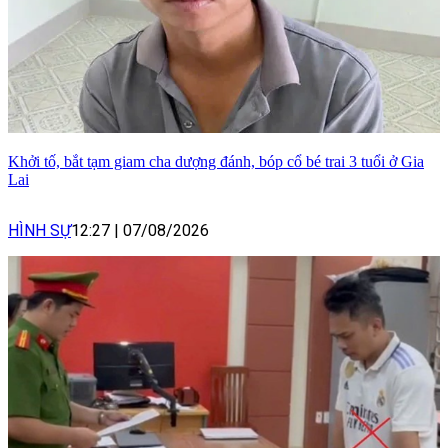
Khởi tố, bắt tạm giam cha dượng đánh, bóp cổ bé trai 3 tuổi ở Gia
Lai
HÌNH SỰ
12:27
|
07/08/2026