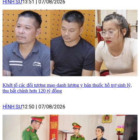
HÌNH SỰ
13:51
|
07/08/2026
Khởi tố các đối tượng mạo danh lương y bán thuốc hỗ trợ sinh lý,
thu bất chính hơn 120 tỷ đồng
HÌNH SỰ
12:50
|
07/08/2026