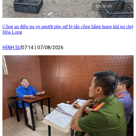
Công an điều tra vụ người phụ nữ bị tấn công bằng hung khí tại chợ
Hòa Long
HÌNH SỰ
07:14
|
07/08/2026