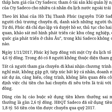
thấp hơn giá của Cty Sadeco; tham ô tài sản khi quản lý 
của Cty Sadeco cho nhiều cá nhân du lịch nước ngoài trái
Theo lời khai của Hồ Thị Thanh Phúc (nguyên TGĐ Sad
người chủ trương chuyến đi, danh sách những người th
Từ đó, Phúc đã chỉ đạo lập và duyệt hồ sơ, thủ tục cho ha
quan, khảo sát mô hình phát triển các khu công nghiệp, 
quốc gia phát triển ở châu Âu”, trong khi Sadeco không
nào.
Ngày 1/11/2017, Phúc ký hợp đồng với một Cty du lịch tổ 
4,6 tỷ đồng. Trong đó có 8 người không thuộc diện tham g
Tất cả người tham gia chuyến đi khai nhận chương trình 
nghỉ mát, không gặp gỡ, tiếp xúc bất kỳ cá nhân, doanh n
sát dự án, cảng biển, công trình, không liên quan đến cô
định việc chi tiền cho hai chuyến đi nêu trên là trái với
đồng.
Dũng còn bị cáo buộc sử dụng tiền khen thưởng sai 
thưởng là gần 2,6 tỷ đồng. HĐQT Sadeco đã sử dụng tiề
1,8 tỷ. Số tiền còn tồn được chuyển qua quỹ 2017.