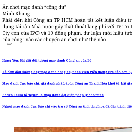
Ăn chơi mạo danh “công du”
Minh Khang
Phải đến khi Công an TP HCM hoàn tất kết luận điều tr
dụng tài sản Nhà nước gây thất thoát lãng phí với Tề Tr
Cty con của IPC) và 19 đồng phạm, dư luận mới hiểu tư
của công” vào các chuyến ăn chơi như thế nào.
Hưng Yên: Bắt giữ đối tượng mạo danh Công an của Bộ
Kẻ cầm đầu đường dây mạo danh công an, nhân viên viễn thông lừa đảo hơn 3,4
Mạo danh Cục báo chí, giả danh nhà báo bị Công an Thanh Hóa khởi tố, bắt gi
Pedro Paulo tố 'người lạ' mạo danh đại diện pháp lý cho mình
Người mạo danh Cục Báo chí vào trụ sở Công an tỉnh tặng hoa đã đến trình di