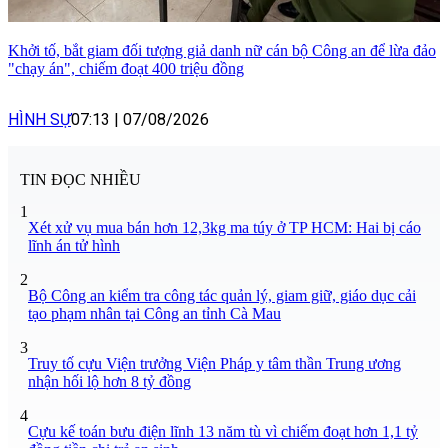
Khởi tố, bắt giam đối tượng giả danh nữ cán bộ Công an để lừa đảo
"chạy án", chiếm đoạt 400 triệu đồng
HÌNH SỰ
07:13
|
07/08/2026
TIN ĐỌC NHIỀU
1
Xét xử vụ mua bán hơn 12,3kg ma túy ở TP HCM: Hai bị cáo
lĩnh án tử hình
2
Bộ Công an kiểm tra công tác quản lý, giam giữ, giáo dục cải
tạo phạm nhân tại Công an tỉnh Cà Mau
3
Truy tố cựu Viện trưởng Viện Pháp y tâm thần Trung ương
nhận hối lộ hơn 8 tỷ đồng
4
Cựu kế toán bưu điện lĩnh 13 năm tù vì chiếm đoạt hơn 1,1 tỷ