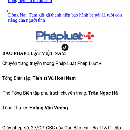
đồng tiền chi trả an sinh
5
Đồng Nai: Tạm giữ gã thanh niên bạo hành bé gái 11 tuổi con
riêng của người tình
BÁO PHÁP LUẬT VIỆT NAM
Chuyên trang truyền thông Pháp Luật Pháp Luật +
Tổng Biên tập:
Tiến sĩ Vũ Hoài Nam
Phó Tổng Biên tập phụ trách chuyên trang:
Trần Ngọc Hà
Tổng Thư ký:
Hoàng Văn Vượng
Giấy phép số: 27/GP-CBC của Cục Báo chí - Bộ TT&TT cấp