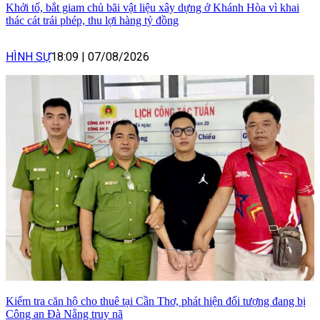
Khởi tố, bắt giam chủ bãi vật liệu xây dựng ở Khánh Hòa vì khai
thác cát trái phép, thu lợi hàng tỷ đồng
HÌNH SỰ
18:09
|
07/08/2026
Kiểm tra căn hộ cho thuê tại Cần Thơ, phát hiện đối tượng đang bị
Công an Đà Nẵng truy nã