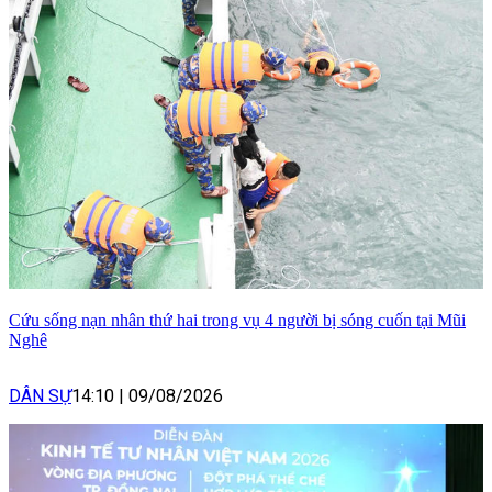
Cứu sống nạn nhân thứ hai trong vụ 4 người bị sóng cuốn tại Mũi
Nghê
DÂN SỰ
14:10
|
09/08/2026