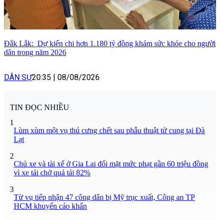
Đắk Lắk: Dự kiến chi hơn 1.180 tỷ đồng khám sức khỏe cho người
dân trong năm 2026
DÂN SỰ
20:35
|
08/08/2026
TIN ĐỌC NHIỀU
1
Lùm xùm một vụ thú cưng chết sau phẫu thuật tử cung tại Đà
Lạt
2
Chủ xe và tài xế ở Gia Lai đối mặt mức phạt gần 60 triệu đồng
vì xe tải chở quá tải 82%
3
Từ vụ tiếp nhận 47 công dân bị Mỹ trục xuất, Công an TP
HCM khuyến cáo khẩn