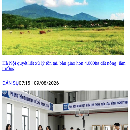
Hà Nội quyết liệt xử lý tồn tại, bàn giao hơn 4.000ha đất nông, lâm
trường
DÂN SỰ
07:15
|
09/08/2026