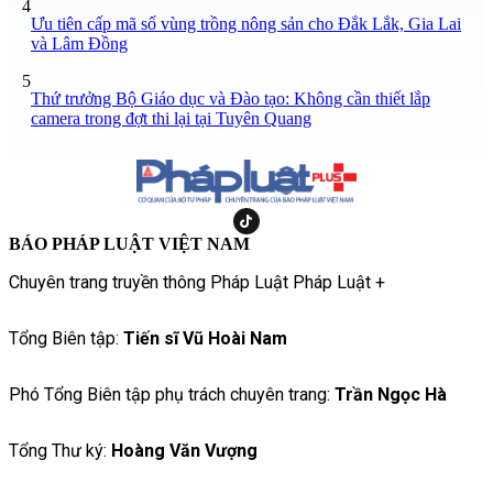
4
Ưu tiên cấp mã số vùng trồng nông sản cho Đắk Lắk, Gia Lai
và Lâm Đồng
5
Thứ trưởng Bộ Giáo dục và Đào tạo: Không cần thiết lắp
camera trong đợt thi lại tại Tuyên Quang
BÁO PHÁP LUẬT VIỆT NAM
Chuyên trang truyền thông Pháp Luật Pháp Luật +
Tổng Biên tập:
Tiến sĩ Vũ Hoài Nam
Phó Tổng Biên tập phụ trách chuyên trang:
Trần Ngọc Hà
Tổng Thư ký:
Hoàng Văn Vượng