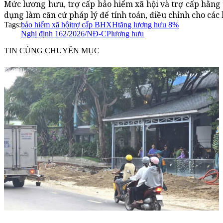
Mức lương hưu, trợ cấp bảo hiểm xã hội và trợ cấp hằng 
dụng làm căn cứ pháp lý để tính toán, điều chỉnh cho các l
Tags:
bảo hiểm xã hội
trợ cấp BHXH
tăng lương hưu 8%
Nghị định 162/2026/NĐ-CP
lương hưu
TIN CÙNG CHUYÊN MỤC