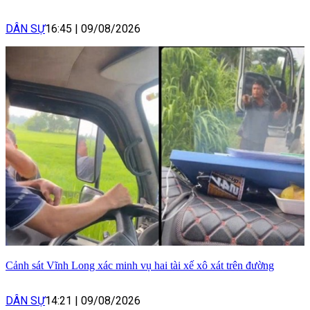
DÂN SỰ
16:45
|
09/08/2026
Cảnh sát Vĩnh Long xác minh vụ hai tài xế xô xát trên đường
DÂN SỰ
14:21
|
09/08/2026