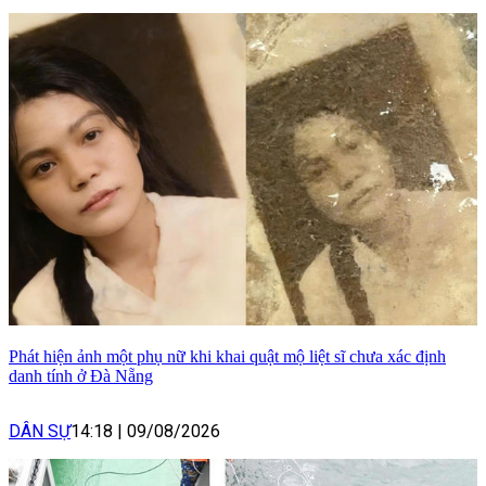
Phát hiện ảnh một phụ nữ khi khai quật mộ liệt sĩ chưa xác định
danh tính ở Đà Nẵng
DÂN SỰ
14:18
|
09/08/2026