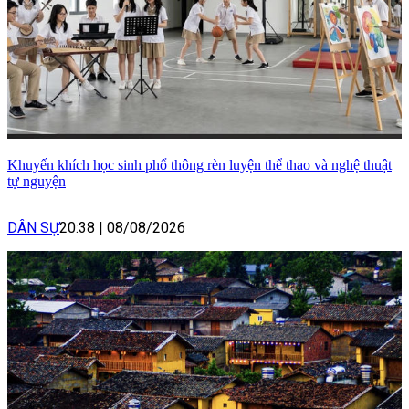
Khuyến khích học sinh phổ thông rèn luyện thể thao và nghệ thuật
tự nguyện
DÂN SỰ
20:38
|
08/08/2026