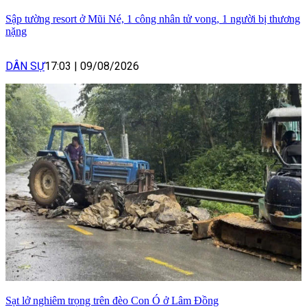
Sập tường resort ở Mũi Né, 1 công nhân tử vong, 1 người bị thương
nặng
DÂN SỰ
17:03
|
09/08/2026
Sạt lở nghiêm trọng trên đèo Con Ó ở Lâm Đồng