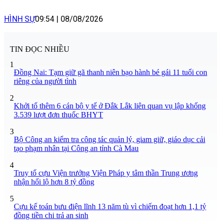
HÌNH SỰ
09:54
|
08/08/2026
TIN ĐỌC NHIỀU
1
Đồng Nai: Tạm giữ gã thanh niên bạo hành bé gái 11 tuổi con
riêng của người tình
2
Khởi tố thêm 6 cán bộ y tế ở Đắk Lắk liên quan vụ lập khống
3.539 lượt đơn thuốc BHYT
3
Bộ Công an kiểm tra công tác quản lý, giam giữ, giáo dục cải
tạo phạm nhân tại Công an tỉnh Cà Mau
4
Truy tố cựu Viện trưởng Viện Pháp y tâm thần Trung ương
nhận hối lộ hơn 8 tỷ đồng
5
Cựu kế toán bưu điện lĩnh 13 năm tù vì chiếm đoạt hơn 1,1 tỷ
đồng tiền chi trả an sinh