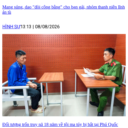
Mang súng, dao "đòi công bằng" cho bạn gái, nhóm thanh niên lĩnh
án tù
HÌNH SỰ
13:13
|
08/08/2026
Đối tượng trốn truy nã 18 năm về tội ma túy bị bắt tại Phú Quốc