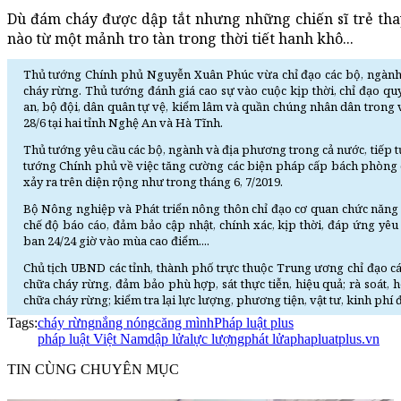
Dù đám cháy được dập tắt nhưng những chiến sĩ trẻ thay
nào từ một mảnh tro tàn trong thời tiết hanh khô...
Thủ tướng Chính phủ Nguyễn Xuân Phúc vừa chỉ đạo các bộ, ngành 
cháy rừng. Thủ tướng đánh giá cao sự vào cuộc kịp thời, chỉ đạo quy
an, bộ đội, dân quân tự vệ, kiểm lâm và quần chúng nhân dân trong v
28/6 tại hai tỉnh Nghệ An và Hà Tĩnh.
Thủ tướng yêu cầu các bộ, ngành và địa phương trong cả nước, tiếp 
tướng Chính phủ về việc tăng cường các biện pháp cấp bách phòng ch
xảy ra trên diện rộng như trong tháng 6, 7/2019.
Bộ Nông nghiệp và Phát triển nông thôn chỉ đạo cơ quan chức năng n
chế độ báo cáo, đảm bảo cập nhật, chính xác, kịp thời, đáp ứng yêu
ban 24/24 giờ vào mùa cao điểm....
Chủ tịch UBND các tỉnh, thành phố trực thuộc Trung ương chỉ đạo c
chữa cháy rừng, đảm bảo phù hợp, sát thực tiễn, hiệu quả; rà soát, 
chữa cháy rừng; kiểm tra lại lực lượng, phương tiện, vật tư, kinh phí 
Tags:
cháy rừng
nắng nóng
căng mình
Pháp luật plus
pháp luật Việt Nam
dập lửa
lực lượng
phát lửa
phapluatplus.vn
TIN CÙNG CHUYÊN MỤC