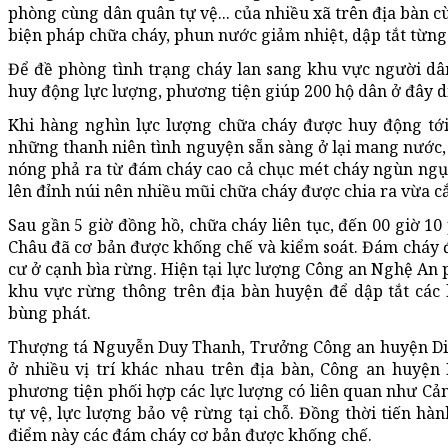
phòng cùng dân quân tự vệ... của nhiều xã trên địa bàn c
biện pháp chữa cháy, phun nước giảm nhiệt, dập tắt từng 
Để đề phòng tình trạng cháy lan sang khu vực người dâ
huy động lực lượng, phương tiện giúp 200 hộ dân ở đây di 
Khi hàng nghìn lực lượng chữa cháy được huy động tới
những thanh niên tình nguyện sẵn sàng ở lại mang nước, 
nóng phả ra từ đám cháy cao cả chục mét cháy ngùn ngụ
lên đỉnh núi nên nhiều mũi chữa cháy được chia ra vừa c
Sau gần 5 giờ đồng hồ, chữa cháy liên tục, đến 00 giờ 10
Châu đã cơ bản được khống chế và kiểm soát. Đám cháy 
cư ở cạnh bìa rừng. Hiện tại lực lượng Công an Nghệ An ph
khu vực rừng thông trên địa bàn huyện để dập tắt các 
bùng phát.
Thượng tá Nguyễn Duy Thanh, Trưởng Công an huyện Diễn
ở nhiều vị trí khác nhau trên địa bàn, Công an huyện
phương tiện phối hợp các lực lượng có liên quan như Cản
tự vệ, lực lượng bảo vệ rừng tại chỗ. Đồng thời tiến hà
điểm này các đám cháy cơ bản được khống chế.