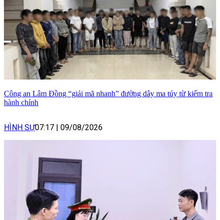
Công an Lâm Đồng “giải mã nhanh” đường dây ma túy từ kiểm tra
hành chính
HÌNH SỰ
07:17
|
09/08/2026