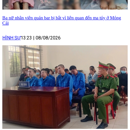
Ba nữ nhân viên quán bar bị bắt vì liên quan đến ma túy ở Móng
Cái
HÌNH SỰ
13:23
|
08/08/2026