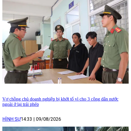
Vợ chồng chủ doanh nghiệp bị khởi tố vì cho 3 công dân nước
ngoài ở lại trái phép
HÌNH SỰ
14:33
|
09/08/2026