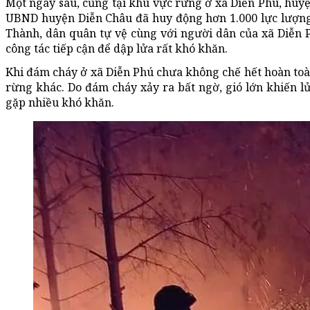
Một ngày sau, cũng tại khu vực rừng ở xã Diễn Phú, huyệ
UBND huyện Diễn Châu đã huy động hơn 1.000 lực lượng
Thành, dân quân tự vệ cùng với người dân của xã Diễn 
công tác tiếp cận để dập lửa rất khó khăn.
Khi đám cháy ở xã Diễn Phú chưa không chế hết hoàn toàn 
rừng khác. Do đám cháy xảy ra bất ngờ, gió lớn khiến lử
gặp nhiều khó khăn.