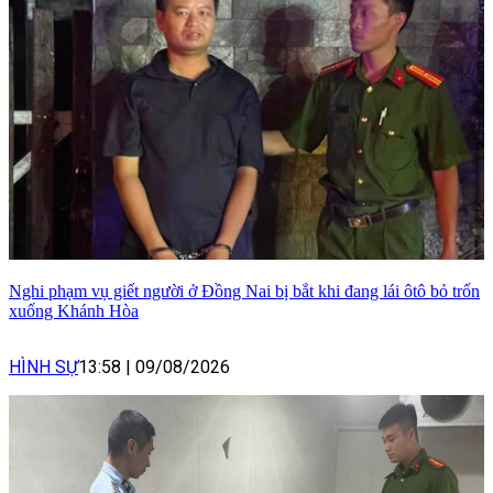
Nghi phạm vụ giết người ở Đồng Nai bị bắt khi đang lái ôtô bỏ trốn
xuống Khánh Hòa
HÌNH SỰ
13:58
|
09/08/2026