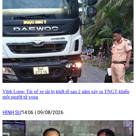
Vĩnh Long: Tài xế xe tải bị khởi tố sau 2 năm xảy ra TNGT khiến
một người tử vong
HÌNH SỰ
14:06
|
09/08/2026