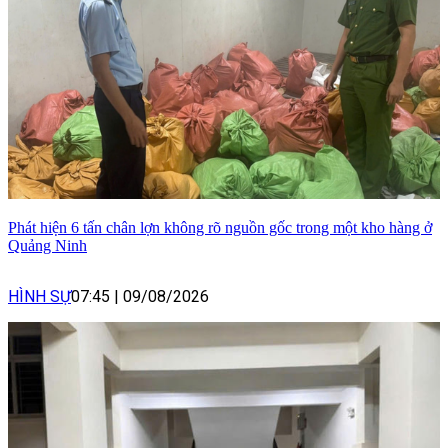
Phát hiện 6 tấn chân lợn không rõ nguồn gốc trong một kho hàng ở
Quảng Ninh
HÌNH SỰ
07:45
|
09/08/2026